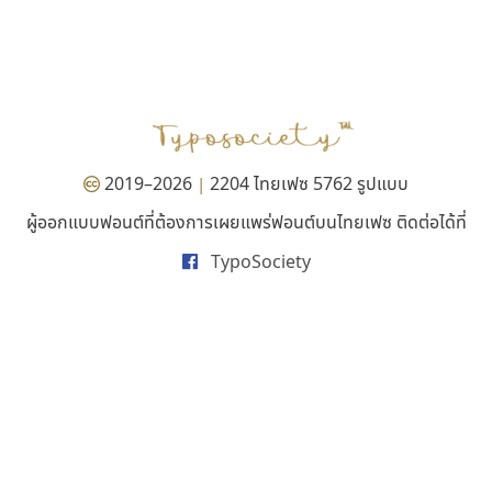
ทีเอส ฟอนต์
ฟอนต์คราฟ
TS Font
Fontcraft
ธงชัย ศรีเมือง
จุติพงศ์ ภูสุมาศ • สุวิสา ภูสุมาศ
2019–2026
2204 ไทยเฟซ 5762 รูปแบบ
|
ผู้ออกแบบฟอนต์ที่ต้องการเผยแพร่ฟอนต์บนไทยเฟซ ติดต่อได้ที่
TypoSociety
ไอ้แอน
บีทูไซน์
Iannnnn
B2 SIGN
ปรัชญา สิงห์โต
กิตติศักดิ์ ศิริกมลเสถียร