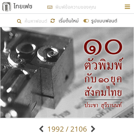
การในรูปแบบใหม่เพื่อใช้เป็นแนวทางในการศึกษารูป
ร่างหน้าตาของฟอนต์ไทยสำหรับการเรียนรู้เพื่อเริ่ม
เริ่มต้นใหม่
รูปแบบฟอนต์
สร้างฟอนต์ของตัวเอง ในเดือนมีนาคม พ.ศ. ๒๕๖๒ จึง
ได้เริ่ม ไทยเฟซ นี้ขึ้นมา
แสดงฟอนต์ทั้งหมด
เป้าหมายที่ยังคงดำเนินไปอยู่ คือการเพิ่มฟอนต์ไทย
เข้าไปให้ได้อย่างน้อยเดือนละ ๓๐ ฟอนต์ นั่นหมายถึง
ปลายปี พ.ศ. ๒๕๖๒ จะมีฟอนต์ไม่ต่ำกว่า ๔๐๐ ฟอนต์ใน
ระบบ หวังว่า นอกจากจะเป็นประโยชน์ต่อตนเองแล้ว
จะมีประโยชน์กับผู้อื่นได้บ้าง ไม่มากก็น้อย
ขอขอบคุณ
1992 / 2106
ตัวอักษรมีหัวขมวด
แบบตัวอักษรหัวบัว