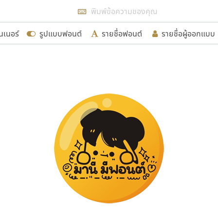
แสดงฟอนต์ทั้งหมด
นเนอร์
รูปแบบฟอนต์
รายชื่อฟอนต์
รายชื่อผู้ออกแบบ
รเพิ่มฟอนต์ไทยเข้าไปให้ได้อย่างน้อยเดือนละ ๓๐ ฟอนต์ นั่
นอกจากจะเป็นประโยชน์ต่อตนเองแล้ว จะมีประโยชน์กับผู้อื่นไ
ขอขอบคุณ
อกแบบฟอนต์ไทยทุกท่านที่สร้างสรรค์ผลงานเพื่อสืบสานอัก
อน ปรัชญา สิงห์โต ที่อนุญาตให้เผยแพร่ข้อมูลจาก ฟอนต