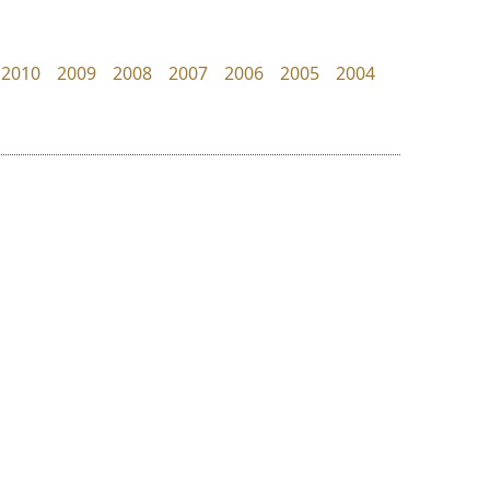
dhammadha studio
Crafty Font
มณฑล ธนาโรจน์
จิลดา ฤทธิ์คำรพ
2010
2009
2008
2007
2006
2005
2004
ย
ร
ฤ
ฌ
ล
ว
ไอ้แอน
ทอศิลป์
ศ
Iannnnn
Torsilp
ณ
ส
ปรัชญา สิงห์โต
ภาณุพันธุ์ ตะลันกูล
ห
อ
ฮ
๒