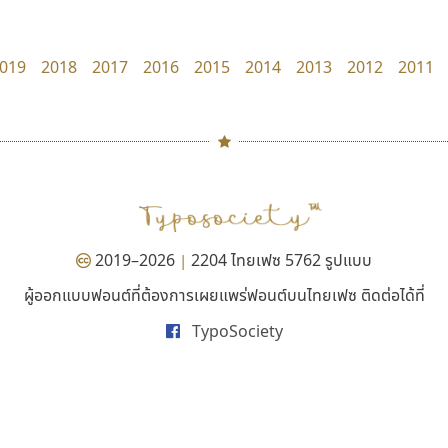
Tcha Studio 23
Google
ธีร์ชญาน์ นามขาน
019
2018
2017
2016
2015
2014
2013
2012
2011
#
TH
ฉ
Naipol
TLWG
ช
O
Torsilp
ซ
2019–2026
2204 ไทยเฟซ 5762 รูปแบบ
|
P
TS
PANI
Type Buthon
ฐ
ผู้ออกแบบฟอนต์ที่ต้องการเผยแพร่ฟอนต์บนไทยเฟซ ติดต่อได้ที่
ซู๊ดดู๊ซ
ยูไอดี ฟอนต์
PK
Typomancer
ฑ
TypoSociety
zooddooz
UID Font
PS
U
สรรเสริญ เหรียญทอง
สร้างสรรค์ สมกุศล
Q
UID
ด
R
UNK
ต
S
UPC
ถ
Sarun’s
V
ท