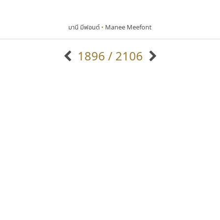
มานี มีฟอนต์
•
Manee Meefont
1896 / 2106
แบบตัวอักษรจีน
แบบตัวอักษรหัวบัว
แบบตัวอักษรซ้อนเงา
แบบตัวอักษรหัวบอด
G
H
I
J
K
L
M
N
O
P
Q
R
แบบตัวอักษรย้อนยุค
แบบตัวอักษรเกาหลี
ถ
แบบตัวอักษรล้านนา
ท
ธ
น
บ
ป
แบบตัวอักษรเส้นขอบ
ผ
พ
ฟ
ภ
ม
แบบตัวอักษรลาว
แบบตัวอักษรแฟนซี
แบบตัวอักษรสคริปท์
แบบตัวอักษรโบราณ
ธีชา สตูดิโอ 23
กูเกิล