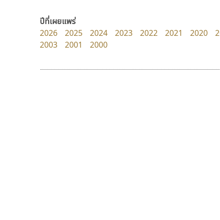
Superstore Font
Pocket Fonts
ฉัตรณรงค์ จริงศุภธาดา
ปีที่เผยแพร่
2026
2025
2024
2023
2022
2021
2020
2
2003
2001
2000
9 Fonts
F
A
Fontcraft
Apple
FontUni
ATK
G
AtNoon
Google Fonts
ปาณิสรา แอน
สุราฟอนต์
B
H
PanisaraAnn Font
Surafont
B2 SIGN
I
ปาณิสรา ฉัตรเดชาชัย
ณัฐพล วัดอ่อน
BLK
Iannnnn
Book
J
BTN
Jipatype
C
JS