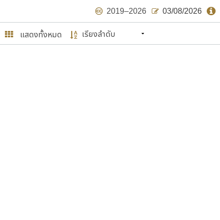
2019–2026
03/08/2026
แสดงทั้งหมด
นหมายถึง ปลายปี พ.ศ. ๒๕๖๒ จะมีฟอนต์
ด้บ้าง ไม่มากก็น้อย
ษรไทย
์.คอม