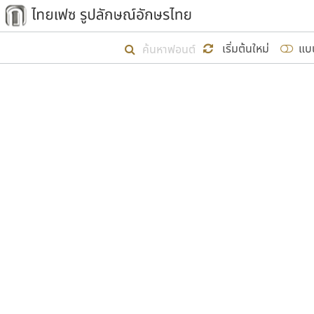
เริ่ม ไทยเฟซ นี้ขึ้นมา
เริ่มต้นใหม่
แบ
เป้าหมายที่ยังคงดำเนินไปอยู่ คือกา
ไม่ต่ำกว่า ๔๐๐ ฟอนต์ในระบบ หวังว่า 
ผู้อ
คุณแ