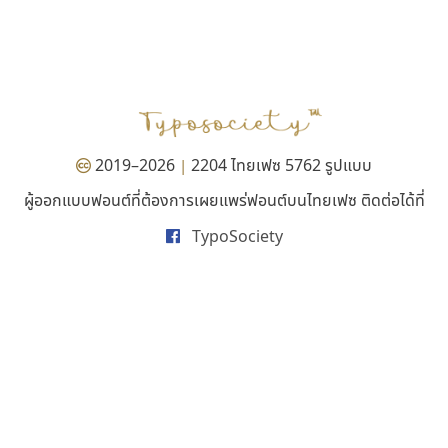
สุราฟอนต์
ทีเอส ฟอนต์
Surafont
TS Font
ณัฐพล วัดอ่อน
ธงชัย ศรีเมือง
2019–2026
2204 ไทยเฟซ 5762 รูปแบบ
|
ผู้ออกแบบฟอนต์ที่ต้องการเผยแพร่ฟอนต์บนไทยเฟซ ติดต่อได้ที่
TypoSociety
คราฟตี้ฟอนต์
ซูเปอร์สโตร์
Crafty Font
Superstore Font
จิลดา ฤทธิ์คำรพ
ฉัตรณรงค์ จริงศุภธาดา