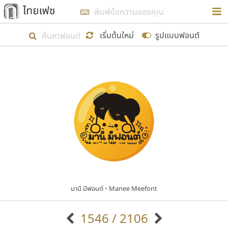
การในรูปแบบใหม่เพื่อใช้เป็นแนวทางในการศึกษารูป
ร่างหน้าตาของฟอนต์ไทยสำหรับการเรียนรู้เพื่อเริ่ม
เริ่มต้นใหม่
รูปแบบฟอนต์
สร้างฟอนต์ของตัวเอง ในเดือนมีนาคม พ.ศ. ๒๕๖๒ จึง
ได้เริ่ม ไทยเฟซ นี้ขึ้นมา
แสดงฟอนต์ทั้งหมด
เป้าหมายที่ยังคงดำเนินไปอยู่ คือการเพิ่มฟอนต์ไทย
เข้าไปให้ได้อย่างน้อยเดือนละ ๓๐ ฟอนต์ นั่นหมายถึง
ปลายปี พ.ศ. ๒๕๖๒ จะมีฟอนต์ไม่ต่ำกว่า ๔๐๐ ฟอนต์ใน
ระบบ หวังว่า นอกจากจะเป็นประโยชน์ต่อตนเองแล้ว
จะมีประโยชน์กับผู้อื่นได้บ้าง ไม่มากก็น้อย
มานี มีฟอนต์
•
Manee Meefont
ขอขอบคุณ
1546 / 2106
ตัวอักษรมีหัวขมวด
แบบตัวอักษรหัวบัว