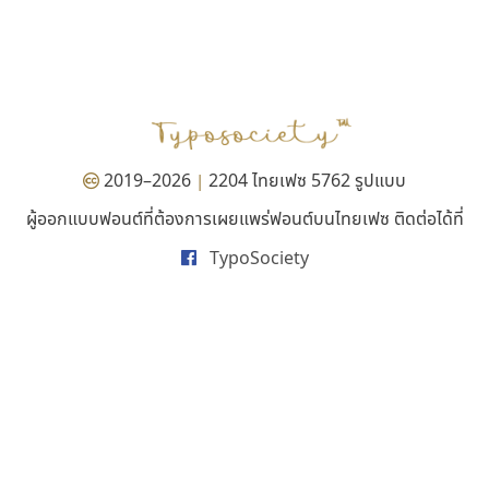
เคอาร์ต ฟอนต์
คราฟตี้ฟอนต์
Kart Font
Crafty Font
นิกร ศิริสวัสดิ์
จิลดา ฤทธิ์คำรพ
2019–2026
2204 ไทยเฟซ 5762 รูปแบบ
|
ผู้ออกแบบฟอนต์ที่ต้องการเผยแพร่ฟอนต์บนไทยเฟซ ติดต่อได้ที่
TypoSociety
ทอศิลป์
ธีชา สตูดิโอ 23
Torsilp
Tcha Studio 23
ภาณุพันธุ์ ตะลันกูล
ธีร์ชญาน์ นามขาน