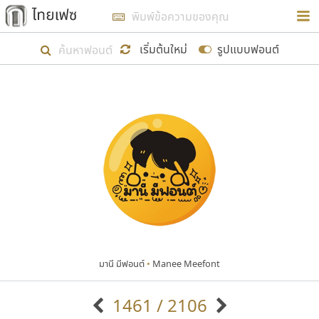
การในรูปแบบใหม่เพื่อใช้เป็นแนวทางในการศึกษารูป
ร่างหน้าตาของฟอนต์ไทยสำหรับการเรียนรู้เพื่อเริ่ม
เริ่มต้นใหม่
รูปแบบฟอนต์
สร้างฟอนต์ของตัวเอง ในเดือนมีนาคม พ.ศ. ๒๕๖๒ จึง
ได้เริ่ม ไทยเฟซ นี้ขึ้นมา
แสดงฟอนต์ทั้งหมด
เป้าหมายที่ยังคงดำเนินไปอยู่ คือการเพิ่มฟอนต์ไทย
เข้าไปให้ได้อย่างน้อยเดือนละ ๓๐ ฟอนต์ นั่นหมายถึง
ปลายปี พ.ศ. ๒๕๖๒ จะมีฟอนต์ไม่ต่ำกว่า ๔๐๐ ฟอนต์ใน
ระบบ หวังว่า นอกจากจะเป็นประโยชน์ต่อตนเองแล้ว
จะมีประโยชน์กับผู้อื่นได้บ้าง ไม่มากก็น้อย
มานี มีฟอนต์
•
Manee Meefont
ขอขอบคุณ
1461 / 2106
ตัวอักษรมีหัวขมวด
แบบตัวอักษรหัวบัว