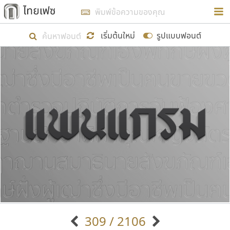
การในรูปแบบใหม่เพื่อใช้เป็นแนวทางในการศึกษารูป
ร่างหน้าตาของฟอนต์ไทยสำหรับการเรียนรู้เพื่อเริ่ม
เริ่มต้นใหม่
รูปแบบฟอนต์
สร้างฟอนต์ของตัวเอง ในเดือนมีนาคม พ.ศ. ๒๕๖๒ จึง
ได้เริ่ม ไทยเฟซ นี้ขึ้นมา
แสดงฟอนต์ทั้งหมด
เป้าหมายที่ยังคงดำเนินไปอยู่ คือการเพิ่มฟอนต์ไทย
เข้าไปให้ได้อย่างน้อยเดือนละ ๓๐ ฟอนต์ นั่นหมายถึง
ปลายปี พ.ศ. ๒๕๖๒ จะมีฟอนต์ไม่ต่ำกว่า ๔๐๐ ฟอนต์ใน
ระบบ หวังว่า นอกจากจะเป็นประโยชน์ต่อตนเองแล้ว
จะมีประโยชน์กับผู้อื่นได้บ้าง ไม่มากก็น้อย
ขอขอบคุณ
309 / 2106
ตัวอักษรมีหัวขมวด
แบบตัวอักษรหัวบัว