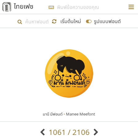
การในรูปแบบใหม่เพื่อใช้เป็นแนวทางในการศึกษารูป
ร่างหน้าตาของฟอนต์ไทยสำหรับการเรียนรู้เพื่อเริ่ม
เริ่มต้นใหม่
รูปแบบฟอนต์
สร้างฟอนต์ของตัวเอง ในเดือนมีนาคม พ.ศ. ๒๕๖๒ จึง
ได้เริ่ม ไทยเฟซ นี้ขึ้นมา
แสดงฟอนต์ทั้งหมด
เป้าหมายที่ยังคงดำเนินไปอยู่ คือการเพิ่มฟอนต์ไทย
เข้าไปให้ได้อย่างน้อยเดือนละ ๓๐ ฟอนต์ นั่นหมายถึง
ปลายปี พ.ศ. ๒๕๖๒ จะมีฟอนต์ไม่ต่ำกว่า ๔๐๐ ฟอนต์ใน
ระบบ หวังว่า นอกจากจะเป็นประโยชน์ต่อตนเองแล้ว
จะมีประโยชน์กับผู้อื่นได้บ้าง ไม่มากก็น้อย
มานี มีฟอนต์
•
Manee Meefont
ขอขอบคุณ
1061 / 2106
ตัวอักษรมีหัวขมวด
แบบตัวอักษรหัวบัว