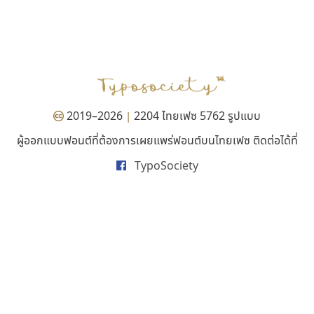
ซูเปอร์สโตร์
ซู๊ดดู๊ซ
Superstore Font
zooddooz
ฉัตรณรงค์ จริงศุภธาดา
สรรเสริญ เหรียญทอง
2019–2026
2204 ไทยเฟซ 5762 รูปแบบ
|
ผู้ออกแบบฟอนต์ที่ต้องการเผยแพร่ฟอนต์บนไทยเฟซ ติดต่อได้ที่
TypoSociety
เลย์อิจิ
จิปาไทป์
Layiji
Jipatype
นำโชค สินมงคลรักษา
อานุภาพ ใจชำนาญ