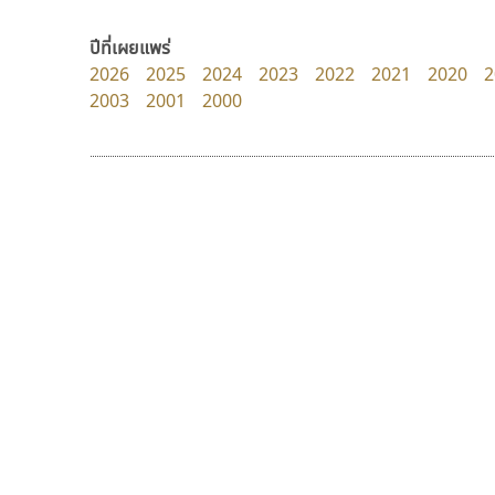
Crafty Font
Kart Font
จิลดา ฤทธิ์คำรพ
นิกร ศิริสวัสดิ์
ปีที่เผยแพร่
2026
2025
2024
2023
2022
2021
2020
2
2003
2001
2000
9 Fonts
F
A
Fontcraft
Apple
FontUni
ATK
G
AtNoon
Google Fonts
ซู๊ดดู๊ซ
บีทูไซน์
B
H
zooddooz
B2 SIGN
B2 SIGN
I
สรรเสริญ เหรียญทอง
กิตติศักดิ์ ศิริกมลเสถียร
BLK
Iannnnn
Book
J
BTN
Jipatype
C
JS