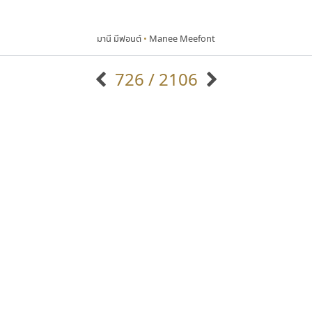
มานี มีฟอนต์
•
Manee Meefont
726 / 2106
แบบตัวอักษรจีน
แบบตัวอักษรหัวบัว
แบบตัวอักษรซ้อนเงา
แบบตัวอักษรหัวบอด
G
H
I
J
K
L
M
N
O
P
Q
R
แบบตัวอักษรย้อนยุค
แบบตัวอักษรเกาหลี
ถ
แบบตัวอักษรล้านนา
ท
ธ
น
บ
ป
แบบตัวอักษรเส้นขอบ
ผ
พ
ฟ
ภ
ม
แบบตัวอักษรลาว
แบบตัวอักษรแฟนซี
แบบตัวอักษรสคริปท์
แบบตัวอักษรโบราณ
คัดสรร ดีมาก
ซูเปอร์สโตร์