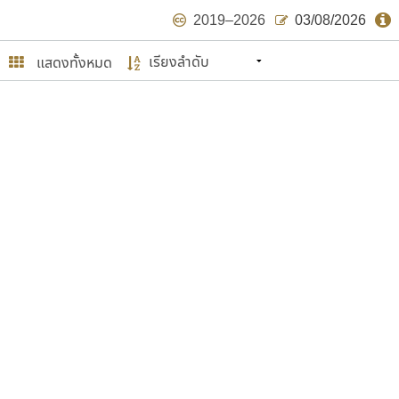
2019–2026
03/08/2026
แสดงทั้งหมด
นหมายถึง ปลายปี พ.ศ. ๒๕๖๒ จะมีฟอนต์
ด้บ้าง ไม่มากก็น้อย
ษรไทย
์.คอม