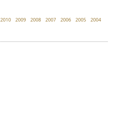
Typomancer
TS Font
วริทธิ์ ไชยกูล
ธงชัย ศรีเมือง
2010
2009
2008
2007
2006
2005
2004
ย
ร
ฤ
ฌ
ล
ว
จิปาไทป์
พ็อกเก็ตฟอนต์
ศ
Jipatype
Pocket Fonts
ณ
ส
อานุภาพ ใจชำนาญ
ห
อ
ฮ
๒