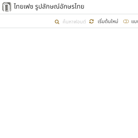
เริ่ม ไทยเฟซ นี้ขึ้นมา
เริ่มต้นใหม่
แบ
เป้าหมายที่ยังคงดำเนินไปอยู่ คือกา
ไม่ต่ำกว่า ๔๐๐ ฟอนต์ในระบบ หวังว่า 
ผู้อ
คุณแ