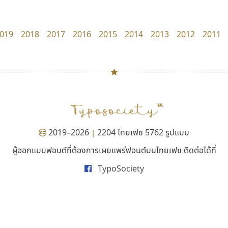
Cadson Demak
Superstore Font
ฉัตรณรงค์ จริงศุภธาดา
019
2018
2017
2016
2015
2014
2013
2012
2011
#
TH
ฉ
Naipol
TLWG
ช
O
Torsilp
ซ
2019–2026
2204 ไทยเฟซ 5762 รูปแบบ
|
P
TS
PANI
Type Buthon
ฐ
ผู้ออกแบบฟอนต์ที่ต้องการเผยแพร่ฟอนต์บนไทยเฟซ ติดต่อได้ที่
ทอศิลป์
เลย์อิจิ
PK
Typomancer
ฑ
TypoSociety
Torsilp
Layiji
PS
U
ภาณุพันธุ์ ตะลันกูล
นำโชค สินมงคลรักษา
Q
UID
ด
R
UNK
ต
S
UPC
ถ
Sarun’s
V
ท