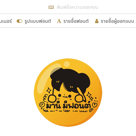
แสดงฟอนต์ทั้งหมด
นเนอร์
รูปแบบฟอนต์
รายชื่อฟอนต์
รายชื่อผู้ออกแบบ
รเพิ่มฟอนต์ไทยเข้าไปให้ได้อย่างน้อยเดือนละ ๓๐ ฟอนต์ นั่
นอกจากจะเป็นประโยชน์ต่อตนเองแล้ว จะมีประโยชน์กับผู้อื่นไ
ขอขอบคุณ
อกแบบฟอนต์ไทยทุกท่านที่สร้างสรรค์ผลงานเพื่อสืบสานอัก
อน ปรัชญา สิงห์โต ที่อนุญาตให้เผยแพร่ข้อมูลจาก ฟอนต