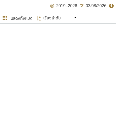
2019–2026
03/08/2026
แสดงทั้งหมด
นหมายถึง ปลายปี พ.ศ. ๒๕๖๒ จะมีฟอนต์
ด้บ้าง ไม่มากก็น้อย
ษรไทย
์.คอม