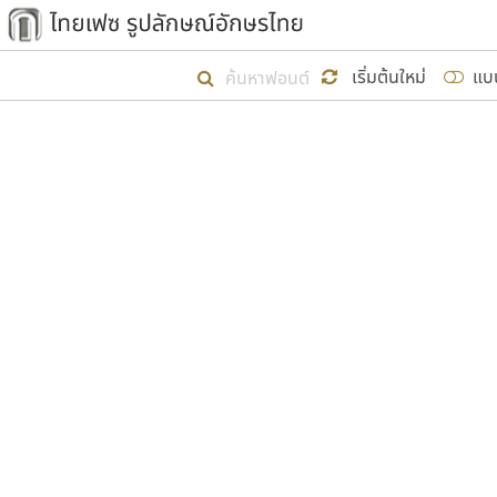
เริ่ม ไทยเฟซ นี้ขึ้นมา
เริ่มต้นใหม่
แบ
เป้าหมายที่ยังคงดำเนินไปอยู่ คือกา
ไม่ต่ำกว่า ๔๐๐ ฟอนต์ในระบบ หวังว่า 
ผู้อ
คุณแ