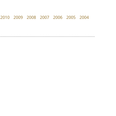
Manee Meefont
Pocket Fonts
ศรัณยพัชร์ ธารีสิทธิ์
2010
2009
2008
2007
2006
2005
2004
ย
ร
ฤ
ฌ
ล
ว
สุราฟอนต์
จิปาไทป์
ศ
Surafont
Jipatype
ณ
ส
ณัฐพล วัดอ่อน
อานุภาพ ใจชำนาญ
ห
อ
ฮ
๒