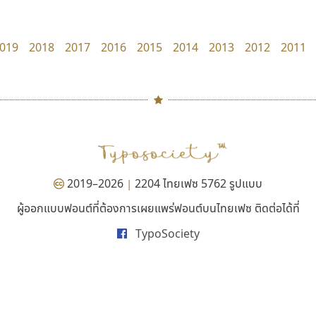
Layiji
B2 SIGN
นำโชค สินมงคลรักษา
กิตติศักดิ์ ศิริกมลเสถียร
019
2018
2017
2016
2015
2014
2013
2012
2011
#
TH
ฉ
Naipol
TLWG
ช
O
Torsilp
ซ
2019–2026
2204 ไทยเฟซ 5762 รูปแบบ
|
P
TS
PANI
Type Buthon
ฐ
ผู้ออกแบบฟอนต์ที่ต้องการเผยแพร่ฟอนต์บนไทยเฟซ ติดต่อได้ที่
ยูไอดี ฟอนต์
ทีเอส ฟอนต์
PK
Typomancer
ฑ
TypoSociety
UID Font
TS Font
PS
U
สร้างสรรค์ สมกุศล
ธงชัย ศรีเมือง
Q
UID
ด
R
UNK
ต
S
UPC
ถ
Sarun’s
V
ท