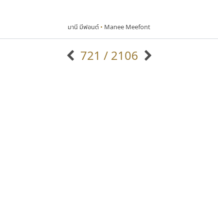
มานี มีฟอนต์
•
Manee Meefont
721 / 2106
แบบตัวอักษรจีน
แบบตัวอักษรหัวบัว
แบบตัวอักษรซ้อนเงา
แบบตัวอักษรหัวบอด
G
H
I
J
K
L
M
N
O
P
Q
R
แบบตัวอักษรย้อนยุค
แบบตัวอักษรเกาหลี
ถ
แบบตัวอักษรล้านนา
ท
ธ
น
บ
ป
แบบตัวอักษรเส้นขอบ
ผ
พ
ฟ
ภ
ม
แบบตัวอักษรลาว
แบบตัวอักษรแฟนซี
แบบตัวอักษรสคริปท์
แบบตัวอักษรโบราณ
เลย์อิจิ
บีทูไซน์