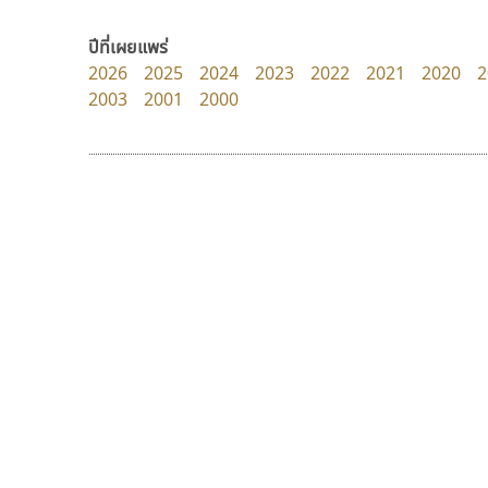
Kart Font
Superstore Font
นิกร ศิริสวัสดิ์
ฉัตรณรงค์ จริงศุภธาดา
ปีที่เผยแพร่
2026
2025
2024
2023
2022
2021
2020
2
2003
2001
2000
9 Fonts
F
A
Fontcraft
Apple
FontUni
ATK
G
AtNoon
Google Fonts
กูเกิล
ธรรมดาสตูดิโอ
B
H
Google
dhammadha studio
B2 SIGN
I
มณฑล ธนาโรจน์
BLK
Iannnnn
Book
J
BTN
Jipatype
C
JS