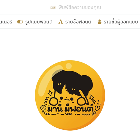
แสดงฟอนต์ทั้งหมด
นเนอร์
รูปแบบฟอนต์
รายชื่อฟอนต์
รายชื่อผู้ออกแบบ
รเพิ่มฟอนต์ไทยเข้าไปให้ได้อย่างน้อยเดือนละ ๓๐ ฟอนต์ นั่
นอกจากจะเป็นประโยชน์ต่อตนเองแล้ว จะมีประโยชน์กับผู้อื่นไ
ขอขอบคุณ
อกแบบฟอนต์ไทยทุกท่านที่สร้างสรรค์ผลงานเพื่อสืบสานอัก
อน ปรัชญา สิงห์โต ที่อนุญาตให้เผยแพร่ข้อมูลจาก ฟอนต