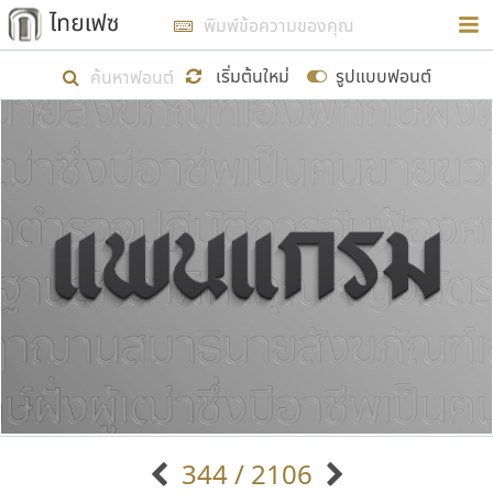
การในรูปแบบใหม่เพื่อใช้เป็นแนวทางในการศึกษารูป
ร่างหน้าตาของฟอนต์ไทยสำหรับการเรียนรู้เพื่อเริ่ม
เริ่มต้นใหม่
รูปแบบฟอนต์
สร้างฟอนต์ของตัวเอง ในเดือนมีนาคม พ.ศ. ๒๕๖๒ จึง
ได้เริ่ม ไทยเฟซ นี้ขึ้นมา
แสดงฟอนต์ทั้งหมด
เป้าหมายที่ยังคงดำเนินไปอยู่ คือการเพิ่มฟอนต์ไทย
เข้าไปให้ได้อย่างน้อยเดือนละ ๓๐ ฟอนต์ นั่นหมายถึง
ปลายปี พ.ศ. ๒๕๖๒ จะมีฟอนต์ไม่ต่ำกว่า ๔๐๐ ฟอนต์ใน
ระบบ หวังว่า นอกจากจะเป็นประโยชน์ต่อตนเองแล้ว
จะมีประโยชน์กับผู้อื่นได้บ้าง ไม่มากก็น้อย
ขอขอบคุณ
344 / 2106
ตัวอักษรมีหัวขมวด
แบบตัวอักษรหัวบัว