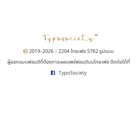
บีทูไซน์
เลย์อิจิ
B2 SIGN
Layiji
กิตติศักดิ์ ศิริกมลเสถียร
นำโชค สินมงคลรักษา
2019–2026
2204 ไทยเฟซ 5762 รูปแบบ
|
ผู้ออกแบบฟอนต์ที่ต้องการเผยแพร่ฟอนต์บนไทยเฟซ ติดต่อได้ที่
TypoSociety
ธรรมดาสตูดิโอ
คัดสรร ดีมาก
dhammadha studio
Cadson Demak
มณฑล ธนาโรจน์