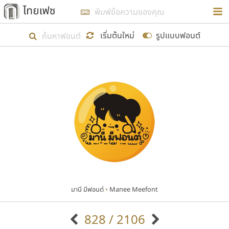
การในรูปแบบใหม่เพื่อใช้เป็นแนวทางในการศึกษารูป
ร่างหน้าตาของฟอนต์ไทยสำหรับการเรียนรู้เพื่อเริ่ม
เริ่มต้นใหม่
รูปแบบฟอนต์
สร้างฟอนต์ของตัวเอง ในเดือนมีนาคม พ.ศ. ๒๕๖๒ จึง
ได้เริ่ม ไทยเฟซ นี้ขึ้นมา
แสดงฟอนต์ทั้งหมด
เป้าหมายที่ยังคงดำเนินไปอยู่ คือการเพิ่มฟอนต์ไทย
เข้าไปให้ได้อย่างน้อยเดือนละ ๓๐ ฟอนต์ นั่นหมายถึง
ปลายปี พ.ศ. ๒๕๖๒ จะมีฟอนต์ไม่ต่ำกว่า ๔๐๐ ฟอนต์ใน
ระบบ หวังว่า นอกจากจะเป็นประโยชน์ต่อตนเองแล้ว
จะมีประโยชน์กับผู้อื่นได้บ้าง ไม่มากก็น้อย
มานี มีฟอนต์
•
Manee Meefont
ขอขอบคุณ
828 / 2106
ตัวอักษรมีหัวขมวด
แบบตัวอักษรหัวบัว