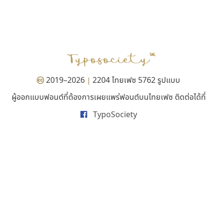
มานี มีฟอนต์
คัดสรร ดีมาก
Manee Meefont
Cadson Demak
ศรัณยพัชร์ ธารีสิทธิ์
2019–2026
2204 ไทยเฟซ 5762 รูปแบบ
|
ผู้ออกแบบฟอนต์ที่ต้องการเผยแพร่ฟอนต์บนไทยเฟซ ติดต่อได้ที่
TypoSociety
ดีอาร์ ดีไซน์
ไอ้แอน
DR Design
Iannnnn
ดำรง เติมทอง
ปรัชญา สิงห์โต