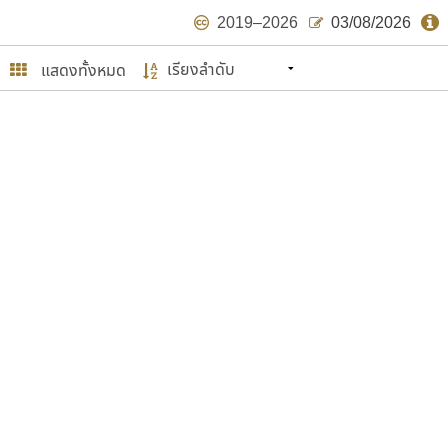
2019–2026
03/08/2026
แสดงทั้งหมด
นหมายถึง ปลายปี พ.ศ. ๒๕๖๒ จะมีฟอนต์
ด้บ้าง ไม่มากก็น้อย
ษรไทย
์.คอม