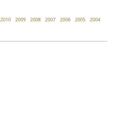
PanisaraAnn Font
Jipatype
ปาณิสรา ฉัตรเดชาชัย
อานุภาพ ใจชำนาญ
2010
2009
2008
2007
2006
2005
2004
ย
ร
ฤ
ฌ
ล
ว
ซูเปอร์สโตร์
เลย์อิจิ
ศ
Superstore Font
Layiji
ณ
ส
ฉัตรณรงค์ จริงศุภธาดา
นำโชค สินมงคลรักษา
ห
อ
ฮ
๒