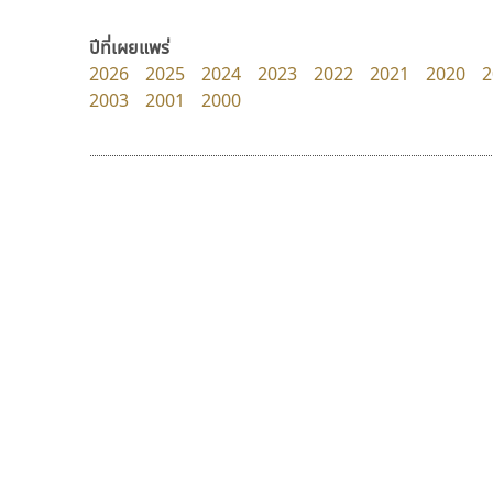
TS Font
Surafont
ธงชัย ศรีเมือง
ณัฐพล วัดอ่อน
ปีที่เผยแพร่
2026
2025
2024
2023
2022
2021
2020
2
2003
2001
2000
9 Fonts
F
A
Fontcraft
Apple
FontUni
ATK
G
AtNoon
Google Fonts
เคอาร์ต ฟอนต์
ยูไอดี ฟอนต์
B
H
Kart Font
UID Font
B2 SIGN
I
นิกร ศิริสวัสดิ์
สร้างสรรค์ สมกุศล
BLK
Iannnnn
Book
J
BTN
Jipatype
C
JS