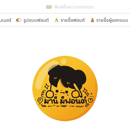
แสดงฟอนต์ทั้งหมด
นเนอร์
รูปแบบฟอนต์
รายชื่อฟอนต์
รายชื่อผู้ออกแบบ
รเพิ่มฟอนต์ไทยเข้าไปให้ได้อย่างน้อยเดือนละ ๓๐ ฟอนต์ นั่
นอกจากจะเป็นประโยชน์ต่อตนเองแล้ว จะมีประโยชน์กับผู้อื่นไ
ขอขอบคุณ
อกแบบฟอนต์ไทยทุกท่านที่สร้างสรรค์ผลงานเพื่อสืบสานอัก
อน ปรัชญา สิงห์โต ที่อนุญาตให้เผยแพร่ข้อมูลจาก ฟอนต