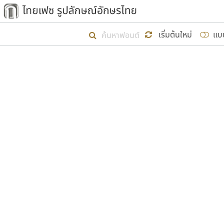
เริ่ม ไทยเฟซ นี้ขึ้นมา
เริ่มต้นใหม่
แบ
เป้าหมายที่ยังคงดำเนินไปอยู่ คือกา
ไม่ต่ำกว่า ๔๐๐ ฟอนต์ในระบบ หวังว่า 
ผู้อ
คุณแ