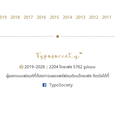
zooddooz
B2 SIGN
สรรเสริญ เหรียญทอง
กิตติศักดิ์ ศิริกมลเสถียร
019
2018
2017
2016
2015
2014
2013
2012
2011
#
TH
ฉ
Naipol
TLWG
ช
O
Torsilp
ซ
2019–2026
2204 ไทยเฟซ 5762 รูปแบบ
|
P
TS
PANI
Type Buthon
ฐ
ผู้ออกแบบฟอนต์ที่ต้องการเผยแพร่ฟอนต์บนไทยเฟซ ติดต่อได้ที่
ฟอนต์อยู่นี่
ไอ้แอน
PK
Typomancer
ฑ
TypoSociety
FontUni
Iannnnn
PS
U
สังศิต ไสววรรณ
ปรัชญา สิงห์โต
Q
UID
ด
R
UNK
ต
S
UPC
ถ
Sarun’s
V
ท