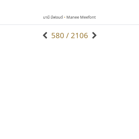
มานี มีฟอนต์
•
Manee Meefont
580 / 2106
แบบตัวอักษรจีน
แบบตัวอักษรหัวบัว
แบบตัวอักษรซ้อนเงา
แบบตัวอักษรหัวบอด
G
H
I
J
K
L
M
N
O
P
Q
R
แบบตัวอักษรย้อนยุค
แบบตัวอักษรเกาหลี
ถ
แบบตัวอักษรล้านนา
ท
ธ
น
บ
ป
แบบตัวอักษรเส้นขอบ
ผ
พ
ฟ
ภ
ม
แบบตัวอักษรลาว
แบบตัวอักษรแฟนซี
แบบตัวอักษรสคริปท์
แบบตัวอักษรโบราณ
ซู๊ดดู๊ซ
บีทูไซน์