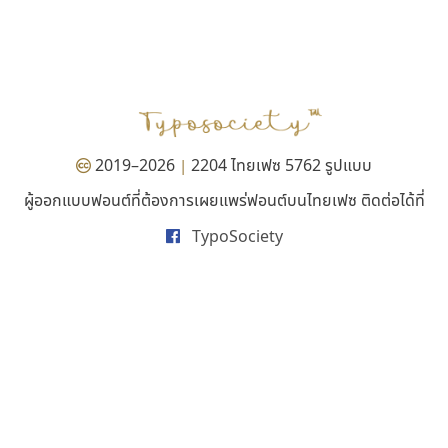
ธีชา สตูดิโอ 23
ธรรมดาสตูดิโอ
Tcha Studio 23
dhammadha studio
ธีร์ชญาน์ นามขาน
มณฑล ธนาโรจน์
2019–2026
2204 ไทยเฟซ 5762 รูปแบบ
|
ผู้ออกแบบฟอนต์ที่ต้องการเผยแพร่ฟอนต์บนไทยเฟซ ติดต่อได้ที่
TypoSociety
กูเกิล
ซู๊ดดู๊ซ
Google
zooddooz
สรรเสริญ เหรียญทอง