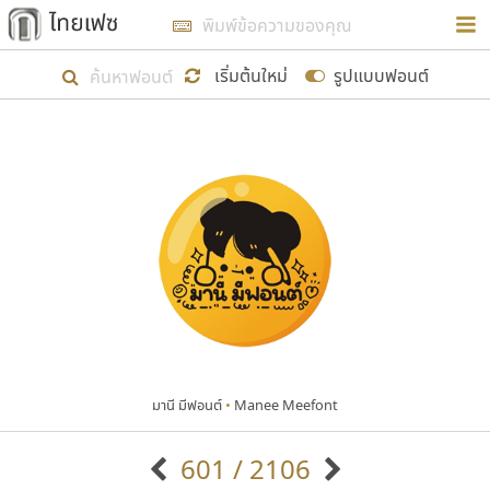
การในรูปแบบใหม่เพื่อใช้เป็นแนวทางในการศึกษารูป
ร่างหน้าตาของฟอนต์ไทยสำหรับการเรียนรู้เพื่อเริ่ม
เริ่มต้นใหม่
รูปแบบฟอนต์
สร้างฟอนต์ของตัวเอง ในเดือนมีนาคม พ.ศ. ๒๕๖๒ จึง
ได้เริ่ม ไทยเฟซ นี้ขึ้นมา
แสดงฟอนต์ทั้งหมด
เป้าหมายที่ยังคงดำเนินไปอยู่ คือการเพิ่มฟอนต์ไทย
เข้าไปให้ได้อย่างน้อยเดือนละ ๓๐ ฟอนต์ นั่นหมายถึง
ปลายปี พ.ศ. ๒๕๖๒ จะมีฟอนต์ไม่ต่ำกว่า ๔๐๐ ฟอนต์ใน
ระบบ หวังว่า นอกจากจะเป็นประโยชน์ต่อตนเองแล้ว
จะมีประโยชน์กับผู้อื่นได้บ้าง ไม่มากก็น้อย
มานี มีฟอนต์
•
Manee Meefont
ขอขอบคุณ
601 / 2106
ตัวอักษรมีหัวขมวด
แบบตัวอักษรหัวบัว