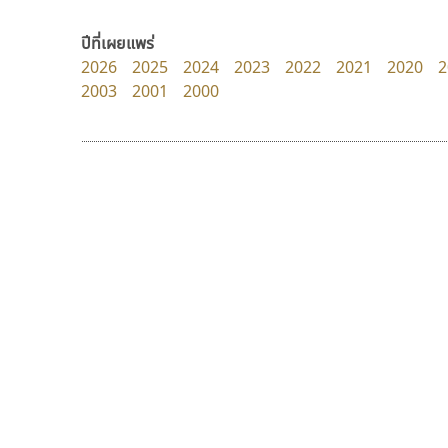
Google
Fontcraft
จุติพงศ์ ภูสุมาศ • สุวิสา ภูสุมาศ
ปีที่เผยแพร่
2026
2025
2024
2023
2022
2021
2020
2
2003
2001
2000
9 Fonts
F
A
Fontcraft
Apple
FontUni
ATK
G
AtNoon
Google Fonts
ธีชา สตูดิโอ 23
สุราฟอนต์
B
H
Tcha Studio 23
Surafont
B2 SIGN
I
ธีร์ชญาน์ นามขาน
ณัฐพล วัดอ่อน
BLK
Iannnnn
Book
J
BTN
Jipatype
C
JS