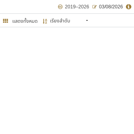
2019–2026
03/08/2026
แสดงทั้งหมด
นหมายถึง ปลายปี พ.ศ. ๒๕๖๒ จะมีฟอนต์
ด้บ้าง ไม่มากก็น้อย
ษรไทย
์.คอม