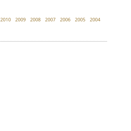
Pocket Fonts
zooddooz
สรรเสริญ เหรียญทอง
2010
2009
2008
2007
2006
2005
2004
ย
ร
ฤ
ฌ
ล
ว
คราฟตี้ฟอนต์
ไอ้แอน
ศ
Crafty Font
Iannnnn
ณ
ส
จิลดา ฤทธิ์คำรพ
ปรัชญา สิงห์โต
ห
อ
ฮ
๒