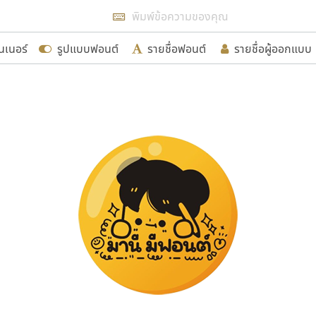
แสดงฟอนต์ทั้งหมด
นเนอร์
รูปแบบฟอนต์
รายชื่อฟอนต์
รายชื่อผู้ออกแบบ
รเพิ่มฟอนต์ไทยเข้าไปให้ได้อย่างน้อยเดือนละ ๓๐ ฟอนต์ นั่
นอกจากจะเป็นประโยชน์ต่อตนเองแล้ว จะมีประโยชน์กับผู้อื่นไ
ขอขอบคุณ
อกแบบฟอนต์ไทยทุกท่านที่สร้างสรรค์ผลงานเพื่อสืบสานอัก
อน ปรัชญา สิงห์โต ที่อนุญาตให้เผยแพร่ข้อมูลจาก ฟอนต