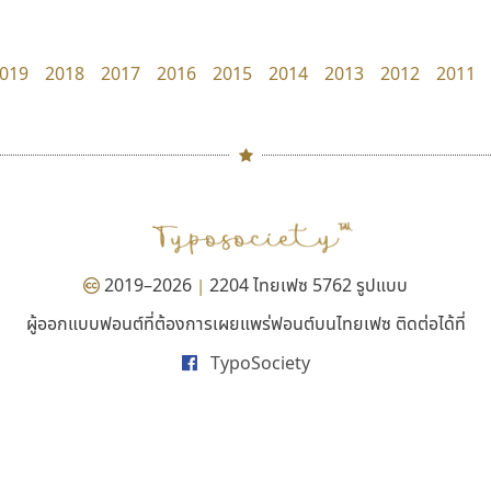
PanisaraAnn Font
UID Font
ปาณิสรา ฉัตรเดชาชัย
สร้างสรรค์ สมกุศล
019
2018
2017
2016
2015
2014
2013
2012
2011
#
TH
ฉ
Naipol
TLWG
ช
O
Torsilp
ซ
2019–2026
2204 ไทยเฟซ 5762 รูปแบบ
|
P
TS
PANI
Type Buthon
ฐ
ผู้ออกแบบฟอนต์ที่ต้องการเผยแพร่ฟอนต์บนไทยเฟซ ติดต่อได้ที่
ซูเปอร์สโตร์
ไทโปแมนเซอร์
PK
Typomancer
ฑ
TypoSociety
Superstore Font
Typomancer
PS
U
ฉัตรณรงค์ จริงศุภธาดา
วริทธิ์ ไชยกูล
Q
UID
ด
R
UNK
ต
S
UPC
ถ
Sarun’s
V
ท