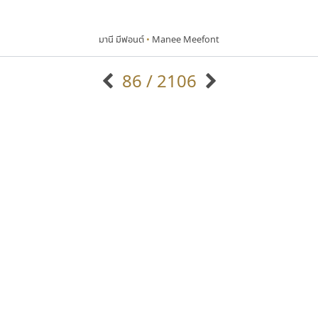
มานี มีฟอนต์
•
Manee Meefont
86 / 2106
แบบตัวอักษรจีน
แบบตัวอักษรหัวบัว
แบบตัวอักษรซ้อนเงา
แบบตัวอักษรหัวบอด
G
H
I
J
K
L
M
N
O
P
Q
R
แบบตัวอักษรย้อนยุค
แบบตัวอักษรเกาหลี
ถ
แบบตัวอักษรล้านนา
ท
ธ
น
บ
ป
แบบตัวอักษรเส้นขอบ
ผ
พ
ฟ
ภ
ม
แบบตัวอักษรลาว
แบบตัวอักษรแฟนซี
แบบตัวอักษรสคริปท์
แบบตัวอักษรโบราณ
ปาณิสรา แอน
ยูไอดี ฟอนต์