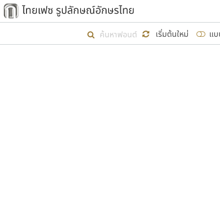
เริ่ม ไทยเฟซ นี้ขึ้นมา
เริ่มต้นใหม่
แบ
เป้าหมายที่ยังคงดำเนินไปอยู่ คือกา
ไม่ต่ำกว่า ๔๐๐ ฟอนต์ในระบบ หวังว่า 
ผู้อ
คุณแ