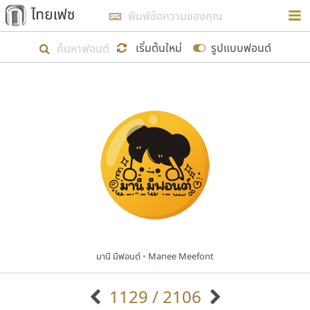
การในรูปแบบใหม่เพื่อใช้เป็นแนวทางในการศึกษารูป
ร่างหน้าตาของฟอนต์ไทยสำหรับการเรียนรู้เพื่อเริ่ม
เริ่มต้นใหม่
รูปแบบฟอนต์
สร้างฟอนต์ของตัวเอง ในเดือนมีนาคม พ.ศ. ๒๕๖๒ จึง
ได้เริ่ม ไทยเฟซ นี้ขึ้นมา
แสดงฟอนต์ทั้งหมด
เป้าหมายที่ยังคงดำเนินไปอยู่ คือการเพิ่มฟอนต์ไทย
เข้าไปให้ได้อย่างน้อยเดือนละ ๓๐ ฟอนต์ นั่นหมายถึง
ปลายปี พ.ศ. ๒๕๖๒ จะมีฟอนต์ไม่ต่ำกว่า ๔๐๐ ฟอนต์ใน
ระบบ หวังว่า นอกจากจะเป็นประโยชน์ต่อตนเองแล้ว
จะมีประโยชน์กับผู้อื่นได้บ้าง ไม่มากก็น้อย
มานี มีฟอนต์
•
Manee Meefont
ขอขอบคุณ
1129 / 2106
ตัวอักษรมีหัวขมวด
แบบตัวอักษรหัวบัว