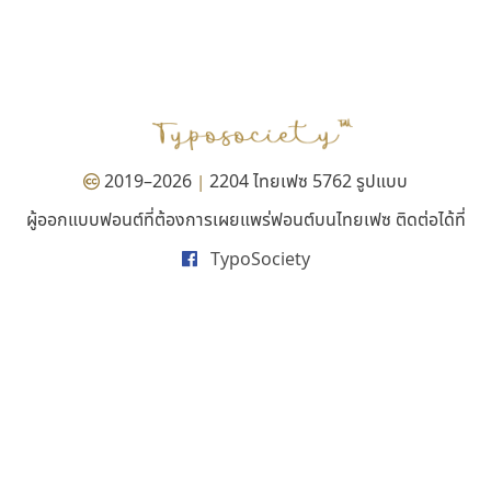
ยูไอดี ฟอนต์
ธีชา สตูดิโอ 23
UID Font
Tcha Studio 23
สร้างสรรค์ สมกุศล
ธีร์ชญาน์ นามขาน
2019–2026
2204 ไทยเฟซ 5762 รูปแบบ
|
ผู้ออกแบบฟอนต์ที่ต้องการเผยแพร่ฟอนต์บนไทยเฟซ ติดต่อได้ที่
TypoSociety
จิปาไทป์
สุราฟอนต์
Jipatype
Surafont
อานุภาพ ใจชำนาญ
ณัฐพล วัดอ่อน