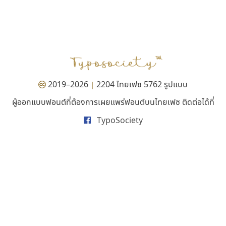
ทีเอส ฟอนต์
กูเกิล
TS Font
Google
ธงชัย ศรีเมือง
2019–2026
2204 ไทยเฟซ 5762 รูปแบบ
|
ผู้ออกแบบฟอนต์ที่ต้องการเผยแพร่ฟอนต์บนไทยเฟซ ติดต่อได้ที่
TypoSociety
ฟอนต์อยู่นี่
ธีชา สตูดิโอ 23
FontUni
Tcha Studio 23
สังศิต ไสววรรณ
ธีร์ชญาน์ นามขาน