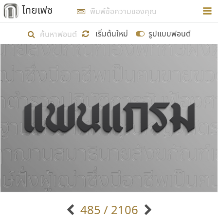
การในรูปแบบใหม่เพื่อใช้เป็นแนวทางในการศึกษารูป
ร่างหน้าตาของฟอนต์ไทยสำหรับการเรียนรู้เพื่อเริ่ม
เริ่มต้นใหม่
รูปแบบฟอนต์
สร้างฟอนต์ของตัวเอง ในเดือนมีนาคม พ.ศ. ๒๕๖๒ จึง
ได้เริ่ม ไทยเฟซ นี้ขึ้นมา
แสดงฟอนต์ทั้งหมด
เป้าหมายที่ยังคงดำเนินไปอยู่ คือการเพิ่มฟอนต์ไทย
เข้าไปให้ได้อย่างน้อยเดือนละ ๓๐ ฟอนต์ นั่นหมายถึง
ปลายปี พ.ศ. ๒๕๖๒ จะมีฟอนต์ไม่ต่ำกว่า ๔๐๐ ฟอนต์ใน
ระบบ หวังว่า นอกจากจะเป็นประโยชน์ต่อตนเองแล้ว
จะมีประโยชน์กับผู้อื่นได้บ้าง ไม่มากก็น้อย
ขอขอบคุณ
485 / 2106
ตัวอักษรมีหัวขมวด
แบบตัวอักษรหัวบัว