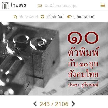
การในรูปแบบใหม่เพื่อใช้เป็นแนวทางในการศึกษารูป
ร่างหน้าตาของฟอนต์ไทยสำหรับการเรียนรู้เพื่อเริ่ม
เริ่มต้นใหม่
รูปแบบฟอนต์
สร้างฟอนต์ของตัวเอง ในเดือนมีนาคม พ.ศ. ๒๕๖๒ จึง
ได้เริ่ม ไทยเฟซ นี้ขึ้นมา
แสดงฟอนต์ทั้งหมด
เป้าหมายที่ยังคงดำเนินไปอยู่ คือการเพิ่มฟอนต์ไทย
เข้าไปให้ได้อย่างน้อยเดือนละ ๓๐ ฟอนต์ นั่นหมายถึง
ปลายปี พ.ศ. ๒๕๖๒ จะมีฟอนต์ไม่ต่ำกว่า ๔๐๐ ฟอนต์ใน
ระบบ หวังว่า นอกจากจะเป็นประโยชน์ต่อตนเองแล้ว
จะมีประโยชน์กับผู้อื่นได้บ้าง ไม่มากก็น้อย
ขอขอบคุณ
243 / 2106
ตัวอักษรมีหัวขมวด
แบบตัวอักษรหัวบัว