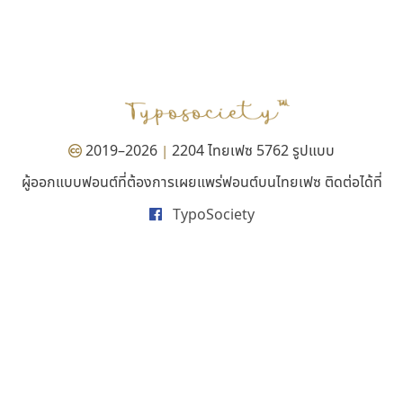
ธรรมดาสตูดิโอ
ทอศิลป์
dhammadha studio
Torsilp
มณฑล ธนาโรจน์
ภาณุพันธุ์ ตะลันกูล
2019–2026
2204 ไทยเฟซ 5762 รูปแบบ
|
ผู้ออกแบบฟอนต์ที่ต้องการเผยแพร่ฟอนต์บนไทยเฟซ ติดต่อได้ที่
TypoSociety
ไทโปแมนเซอร์
พ็อกเก็ตฟอนต์
Typomancer
Pocket Fonts
วริทธิ์ ไชยกูล