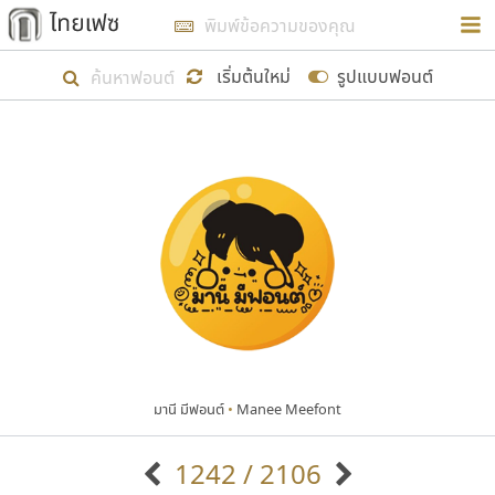
การในรูปแบบใหม่เพื่อใช้เป็นแนวทางในการศึกษารูป
ร่างหน้าตาของฟอนต์ไทยสำหรับการเรียนรู้เพื่อเริ่ม
เริ่มต้นใหม่
รูปแบบฟอนต์
สร้างฟอนต์ของตัวเอง ในเดือนมีนาคม พ.ศ. ๒๕๖๒ จึง
ได้เริ่ม ไทยเฟซ นี้ขึ้นมา
แสดงฟอนต์ทั้งหมด
เป้าหมายที่ยังคงดำเนินไปอยู่ คือการเพิ่มฟอนต์ไทย
เข้าไปให้ได้อย่างน้อยเดือนละ ๓๐ ฟอนต์ นั่นหมายถึง
ปลายปี พ.ศ. ๒๕๖๒ จะมีฟอนต์ไม่ต่ำกว่า ๔๐๐ ฟอนต์ใน
ระบบ หวังว่า นอกจากจะเป็นประโยชน์ต่อตนเองแล้ว
จะมีประโยชน์กับผู้อื่นได้บ้าง ไม่มากก็น้อย
มานี มีฟอนต์
•
Manee Meefont
ขอขอบคุณ
1242 / 2106
ตัวอักษรมีหัวขมวด
แบบตัวอักษรหัวบัว