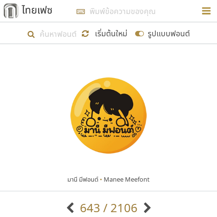
การในรูปแบบใหม่เพื่อใช้เป็นแนวทางในการศึกษารูป
ร่างหน้าตาของฟอนต์ไทยสำหรับการเรียนรู้เพื่อเริ่ม
เริ่มต้นใหม่
รูปแบบฟอนต์
สร้างฟอนต์ของตัวเอง ในเดือนมีนาคม พ.ศ. ๒๕๖๒ จึง
ได้เริ่ม ไทยเฟซ นี้ขึ้นมา
แสดงฟอนต์ทั้งหมด
เป้าหมายที่ยังคงดำเนินไปอยู่ คือการเพิ่มฟอนต์ไทย
เข้าไปให้ได้อย่างน้อยเดือนละ ๓๐ ฟอนต์ นั่นหมายถึง
ปลายปี พ.ศ. ๒๕๖๒ จะมีฟอนต์ไม่ต่ำกว่า ๔๐๐ ฟอนต์ใน
ระบบ หวังว่า นอกจากจะเป็นประโยชน์ต่อตนเองแล้ว
จะมีประโยชน์กับผู้อื่นได้บ้าง ไม่มากก็น้อย
มานี มีฟอนต์
•
Manee Meefont
ขอขอบคุณ
643 / 2106
ตัวอักษรมีหัวขมวด
แบบตัวอักษรหัวบัว