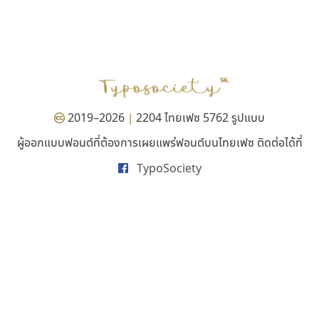
พ็อกเก็ตฟอนต์
ไทโปแมนเซอร์
Pocket Fonts
Typomancer
วริทธิ์ ไชยกูล
2019–2026
2204 ไทยเฟซ 5762 รูปแบบ
|
ผู้ออกแบบฟอนต์ที่ต้องการเผยแพร่ฟอนต์บนไทยเฟซ ติดต่อได้ที่
TypoSociety
ซู๊ดดู๊ซ
ธรรมดาสตูดิโอ
zooddooz
dhammadha studio
สรรเสริญ เหรียญทอง
มณฑล ธนาโรจน์