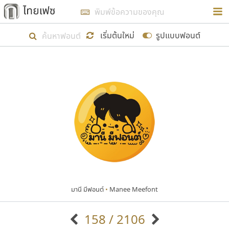
การในรูปแบบใหม่เพื่อใช้เป็นแนวทางในการศึกษารูป
ร่างหน้าตาของฟอนต์ไทยสำหรับการเรียนรู้เพื่อเริ่ม
เริ่มต้นใหม่
รูปแบบฟอนต์
สร้างฟอนต์ของตัวเอง ในเดือนมีนาคม พ.ศ. ๒๕๖๒ จึง
ได้เริ่ม ไทยเฟซ นี้ขึ้นมา
แสดงฟอนต์ทั้งหมด
เป้าหมายที่ยังคงดำเนินไปอยู่ คือการเพิ่มฟอนต์ไทย
เข้าไปให้ได้อย่างน้อยเดือนละ ๓๐ ฟอนต์ นั่นหมายถึง
ปลายปี พ.ศ. ๒๕๖๒ จะมีฟอนต์ไม่ต่ำกว่า ๔๐๐ ฟอนต์ใน
ระบบ หวังว่า นอกจากจะเป็นประโยชน์ต่อตนเองแล้ว
จะมีประโยชน์กับผู้อื่นได้บ้าง ไม่มากก็น้อย
มานี มีฟอนต์
•
Manee Meefont
ขอขอบคุณ
158 / 2106
ตัวอักษรมีหัวขมวด
แบบตัวอักษรหัวบัว