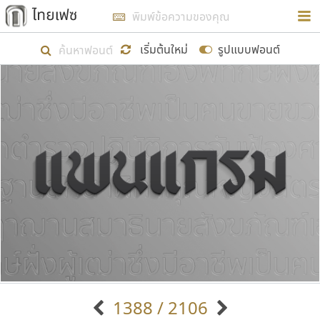
การในรูปแบบใหม่เพื่อใช้เป็นแนวทางในการศึกษารูป
ร่างหน้าตาของฟอนต์ไทยสำหรับการเรียนรู้เพื่อเริ่ม
เริ่มต้นใหม่
รูปแบบฟอนต์
สร้างฟอนต์ของตัวเอง ในเดือนมีนาคม พ.ศ. ๒๕๖๒ จึง
ได้เริ่ม ไทยเฟซ นี้ขึ้นมา
แสดงฟอนต์ทั้งหมด
เป้าหมายที่ยังคงดำเนินไปอยู่ คือการเพิ่มฟอนต์ไทย
เข้าไปให้ได้อย่างน้อยเดือนละ ๓๐ ฟอนต์ นั่นหมายถึง
ปลายปี พ.ศ. ๒๕๖๒ จะมีฟอนต์ไม่ต่ำกว่า ๔๐๐ ฟอนต์ใน
ระบบ หวังว่า นอกจากจะเป็นประโยชน์ต่อตนเองแล้ว
จะมีประโยชน์กับผู้อื่นได้บ้าง ไม่มากก็น้อย
ขอขอบคุณ
1388 / 2106
ตัวอักษรมีหัวขมวด
แบบตัวอักษรหัวบัว