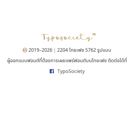
พ็อกเก็ตฟอนต์
มานี มีฟอนต์
Pocket Fonts
Manee Meefont
ศรัณยพัชร์ ธารีสิทธิ์
2019–2026
2204 ไทยเฟซ 5762 รูปแบบ
|
ผู้ออกแบบฟอนต์ที่ต้องการเผยแพร่ฟอนต์บนไทยเฟซ ติดต่อได้ที่
TypoSociety
เคอาร์ต ฟอนต์
บีทูไซน์
Kart Font
B2 SIGN
นิกร ศิริสวัสดิ์
กิตติศักดิ์ ศิริกมลเสถียร