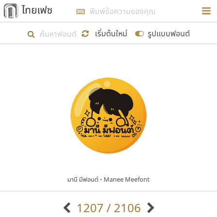
การในรูปแบบใหม่เพื่อใช้เป็นแนวทางในการศึกษารูป
ร่างหน้าตาของฟอนต์ไทยสำหรับการเรียนรู้เพื่อเริ่ม
เริ่มต้นใหม่
รูปแบบฟอนต์
สร้างฟอนต์ของตัวเอง ในเดือนมีนาคม พ.ศ. ๒๕๖๒ จึง
ได้เริ่ม ไทยเฟซ นี้ขึ้นมา
แสดงฟอนต์ทั้งหมด
เป้าหมายที่ยังคงดำเนินไปอยู่ คือการเพิ่มฟอนต์ไทย
เข้าไปให้ได้อย่างน้อยเดือนละ ๓๐ ฟอนต์ นั่นหมายถึง
ปลายปี พ.ศ. ๒๕๖๒ จะมีฟอนต์ไม่ต่ำกว่า ๔๐๐ ฟอนต์ใน
ระบบ หวังว่า นอกจากจะเป็นประโยชน์ต่อตนเองแล้ว
จะมีประโยชน์กับผู้อื่นได้บ้าง ไม่มากก็น้อย
มานี มีฟอนต์
•
Manee Meefont
ขอขอบคุณ
1207 / 2106
ตัวอักษรมีหัวขมวด
แบบตัวอักษรหัวบัว