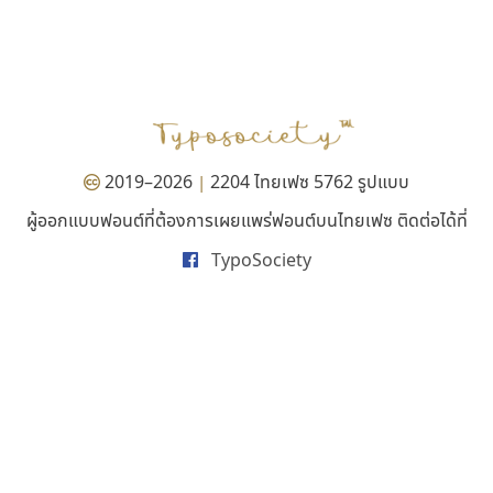
ซูเปอร์สโตร์
ซู๊ดดู๊ซ
Superstore Font
zooddooz
ฉัตรณรงค์ จริงศุภธาดา
สรรเสริญ เหรียญทอง
2019–2026
2204 ไทยเฟซ 5762 รูปแบบ
|
ผู้ออกแบบฟอนต์ที่ต้องการเผยแพร่ฟอนต์บนไทยเฟซ ติดต่อได้ที่
TypoSociety
ทอศิลป์
บีทูไซน์
Torsilp
B2 SIGN
ภาณุพันธุ์ ตะลันกูล
กิตติศักดิ์ ศิริกมลเสถียร