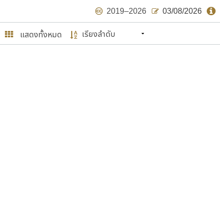
2019–2026
03/08/2026
แสดงทั้งหมด
นหมายถึง ปลายปี พ.ศ. ๒๕๖๒ จะมีฟอนต์
ด้บ้าง ไม่มากก็น้อย
ษรไทย
์.คอม