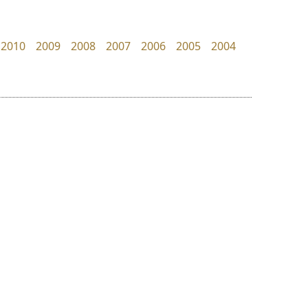
Torsilp
UID Font
ภาณุพันธุ์ ตะลันกูล
สร้างสรรค์ สมกุศล
2010
2009
2008
2007
2006
2005
2004
ย
ร
ฤ
ฌ
ล
ว
ไทโปแมนเซอร์
ดีอาร์ ดีไซน์
ศ
Typomancer
DR Design
ณ
ส
วริทธิ์ ไชยกูล
ดำรง เติมทอง
ห
อ
ฮ
๒