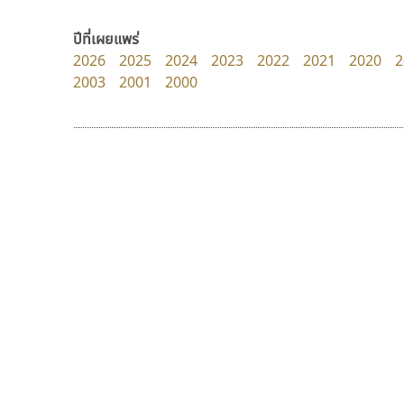
Layiji
Pocket Fonts
นำโชค สินมงคลรักษา
ปีที่เผยแพร่
2026
2025
2024
2023
2022
2021
2020
2
2003
2001
2000
9 Fonts
F
A
Fontcraft
Apple
FontUni
ATK
G
AtNoon
Google Fonts
บีทูไซน์
นังรอง
B
H
B2 SIGN
uvSOV
B2 SIGN
I
กิตติศักดิ์ ศิริกมลเสถียร
วรวุฒิ ธนวัฒนาวนิช
BLK
Iannnnn
Book
J
BTN
Jipatype
C
JS