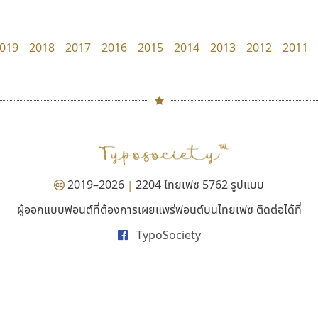
Fontcraft
FontUni
จุติพงศ์ ภูสุมาศ • สุวิสา ภูสุมาศ
สังศิต ไสววรรณ
019
2018
2017
2016
2015
2014
2013
2012
2011
#
TH
ฉ
Naipol
TLWG
ช
O
Torsilp
ซ
2019–2026
2204 ไทยเฟซ 5762 รูปแบบ
|
P
TS
PANI
Type Buthon
ฐ
ผู้ออกแบบฟอนต์ที่ต้องการเผยแพร่ฟอนต์บนไทยเฟซ ติดต่อได้ที่
คัดสรร ดีมาก
ซูเปอร์สโตร์
PK
Typomancer
ฑ
TypoSociety
Cadson Demak
Superstore Font
PS
U
ฉัตรณรงค์ จริงศุภธาดา
Q
UID
ด
R
UNK
ต
S
UPC
ถ
Sarun’s
V
ท