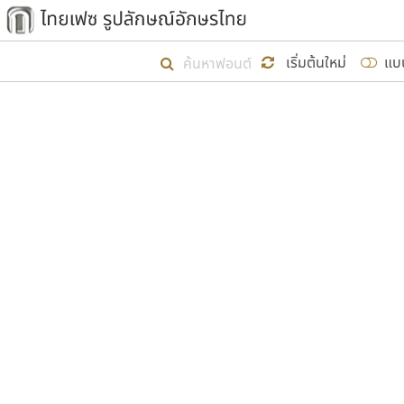
เริ่ม ไทยเฟซ นี้ขึ้นมา
เริ่มต้นใหม่
แบ
เป้าหมายที่ยังคงดำเนินไปอยู่ คือกา
ไม่ต่ำกว่า ๔๐๐ ฟอนต์ในระบบ หวังว่า 
ผู้อ
คุณแ