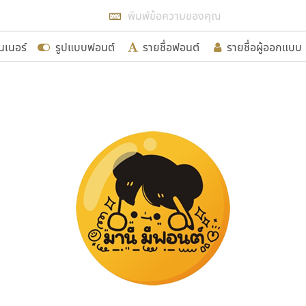
แสดงฟอนต์ทั้งหมด
นเนอร์
รูปแบบฟอนต์
รายชื่อฟอนต์
รายชื่อผู้ออกแบบ
รเพิ่มฟอนต์ไทยเข้าไปให้ได้อย่างน้อยเดือนละ ๓๐ ฟอนต์ นั่
นอกจากจะเป็นประโยชน์ต่อตนเองแล้ว จะมีประโยชน์กับผู้อื่นไ
ขอขอบคุณ
อกแบบฟอนต์ไทยทุกท่านที่สร้างสรรค์ผลงานเพื่อสืบสานอัก
อน ปรัชญา สิงห์โต ที่อนุญาตให้เผยแพร่ข้อมูลจาก ฟอนต