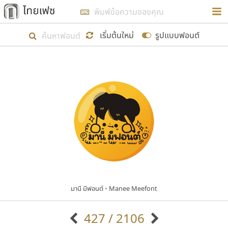
การในรูปแบบใหม่เพื่อใช้เป็นแนวทางในการศึกษารูป
ร่างหน้าตาของฟอนต์ไทยสำหรับการเรียนรู้เพื่อเริ่ม
เริ่มต้นใหม่
รูปแบบฟอนต์
สร้างฟอนต์ของตัวเอง ในเดือนมีนาคม พ.ศ. ๒๕๖๒ จึง
ได้เริ่ม ไทยเฟซ นี้ขึ้นมา
แสดงฟอนต์ทั้งหมด
เป้าหมายที่ยังคงดำเนินไปอยู่ คือการเพิ่มฟอนต์ไทย
เข้าไปให้ได้อย่างน้อยเดือนละ ๓๐ ฟอนต์ นั่นหมายถึง
ปลายปี พ.ศ. ๒๕๖๒ จะมีฟอนต์ไม่ต่ำกว่า ๔๐๐ ฟอนต์ใน
ระบบ หวังว่า นอกจากจะเป็นประโยชน์ต่อตนเองแล้ว
จะมีประโยชน์กับผู้อื่นได้บ้าง ไม่มากก็น้อย
มานี มีฟอนต์
•
Manee Meefont
ขอขอบคุณ
427 / 2106
ตัวอักษรมีหัวขมวด
แบบตัวอักษรหัวบัว