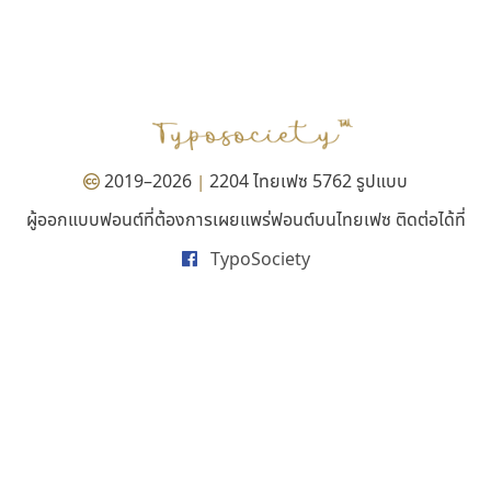
สุราฟอนต์
ฟอนต์คราฟ
Surafont
Fontcraft
ณัฐพล วัดอ่อน
จุติพงศ์ ภูสุมาศ • สุวิสา ภูสุมาศ
2019–2026
2204 ไทยเฟซ 5762 รูปแบบ
|
ผู้ออกแบบฟอนต์ที่ต้องการเผยแพร่ฟอนต์บนไทยเฟซ ติดต่อได้ที่
TypoSociety
ดีอาร์ ดีไซน์
คัดสรร ดีมาก
DR Design
Cadson Demak
ดำรง เติมทอง