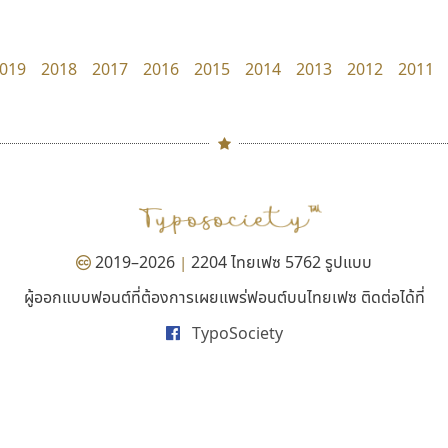
zooddooz
Fontcraft
สรรเสริญ เหรียญทอง
จุติพงศ์ ภูสุมาศ • สุวิสา ภูสุมาศ
019
2018
2017
2016
2015
2014
2013
2012
2011
#
TH
ฉ
Naipol
TLWG
ช
O
Torsilp
ซ
2019–2026
2204 ไทยเฟซ 5762 รูปแบบ
|
P
TS
PANI
Type Buthon
ฐ
ผู้ออกแบบฟอนต์ที่ต้องการเผยแพร่ฟอนต์บนไทยเฟซ ติดต่อได้ที่
ปาณิสรา แอน
คัดสรร ดีมาก
PK
Typomancer
ฑ
TypoSociety
PanisaraAnn Font
Cadson Demak
PS
U
ปาณิสรา ฉัตรเดชาชัย
Q
UID
ด
R
UNK
ต
S
UPC
ถ
Sarun’s
V
ท