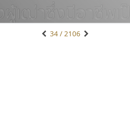
34 / 2106
แบบตัวอักษรจีน
แบบตัวอักษรหัวบัว
แบบตัวอักษรซ้อนเงา
แบบตัวอักษรหัวบอด
G
H
I
J
K
L
M
N
O
P
Q
R
แบบตัวอักษรย้อนยุค
แบบตัวอักษรเกาหลี
ถ
แบบตัวอักษรล้านนา
ท
ธ
น
บ
ป
แบบตัวอักษรเส้นขอบ
ผ
พ
ฟ
ภ
ม
แบบตัวอักษรลาว
แบบตัวอักษรแฟนซี
แบบตัวอักษรสคริปท์
แบบตัวอักษรโบราณ
ซู๊ดดู๊ซ
ฟอนต์คราฟ