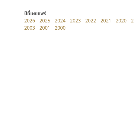
Layiji
Jipatype
นำโชค สินมงคลรักษา
อานุภาพ ใจชำนาญ
ปีที่เผยแพร่
2026
2025
2024
2023
2022
2021
2020
2
2003
2001
2000
9 Fonts
F
A
Fontcraft
Apple
FontUni
ATK
G
AtNoon
Google Fonts
ทอศิลป์
คราฟตี้ฟอนต์
B
H
Torsilp
Crafty Font
B2 SIGN
I
ภาณุพันธุ์ ตะลันกูล
จิลดา ฤทธิ์คำรพ
BLK
Iannnnn
Book
J
BTN
Jipatype
C
JS