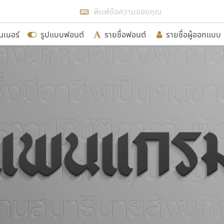
แสดงฟอนต์ทั้งหมด
นเนอร์
รูปแบบฟอนต์
รายชื่อฟอนต์
รายชื่อผู้ออกแบบ
รเพิ่มฟอนต์ไทยเข้าไปให้ได้อย่างน้อยเดือนละ ๓๐ ฟอนต์ นั่
นอกจากจะเป็นประโยชน์ต่อตนเองแล้ว จะมีประโยชน์กับผู้อื่นไ
ขอขอบคุณ
อกแบบฟอนต์ไทยทุกท่านที่สร้างสรรค์ผลงานเพื่อสืบสานอัก
อน ปรัชญา สิงห์โต ที่อนุญาตให้เผยแพร่ข้อมูลจาก ฟอนต