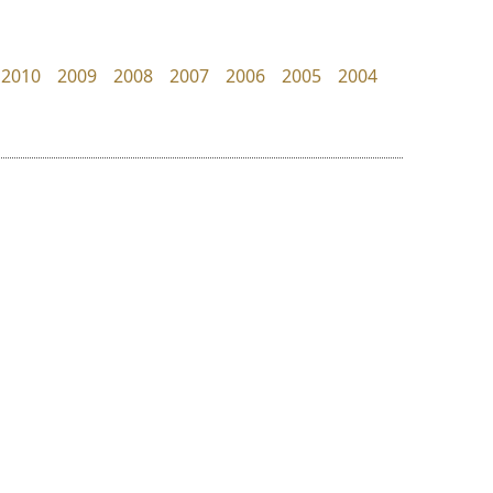
Google
FontUni
สังศิต ไสววรรณ
2010
2009
2008
2007
2006
2005
2004
ย
ร
ฤ
ฌ
ล
ว
นังรอง
ธีชา สตูดิโอ 23
ศ
uvSOV
Tcha Studio 23
ณ
ส
วรวุฒิ ธนวัฒนาวนิช
ธีร์ชญาน์ นามขาน
ห
อ
ฮ
๒