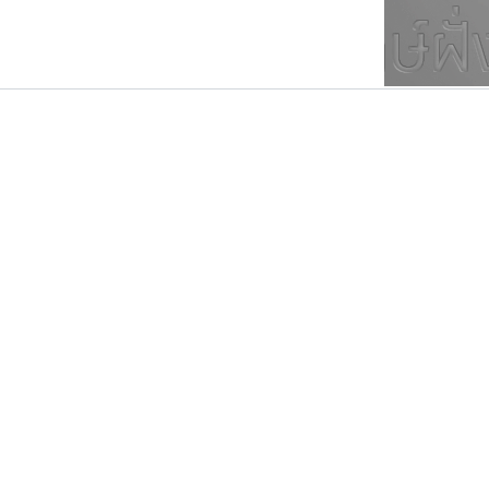
ตัวอักษรมีหัวขมวด
แบบตัวการ์ตูน
ตัวอักษรไม่มีหัวขมวด
แบบตัวดิสเพลย์
9
A
B
C
D
E
F
ฟอนต์ยอดนิยม
แบบตัวประดิษฐ์
ฟอนต์ล้านดาวน์โหลด
ก
ข
ค
จ
ฉ
ช
แบบตัวพิกเซล
ซ
ฌ
ด
ต
ระบบปฏิบัติการ
แบบตัวพิมพ์ดีด
อัตลักษณ์องค์กร
แบบตัวมีเชิงฐาน
เลย์อิจิ
จิปาไทป์