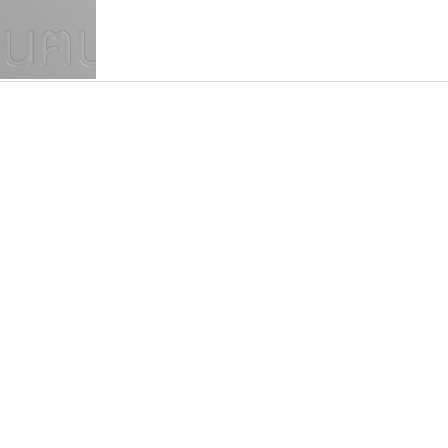
แบบตัวเขียนพู่กัน
แบบฟอนต์ซิ่ง
แบบตัวเนื้อความ
แบบลายมือผู้ใหญ่
S
T
U
V
W
Y
Z
แบบตัวเหลี่ยม
แบบลายมือวัยรุ่น
ย
แบบปลายมน
ร
ฤ
ล
ว
ศ
แบบลายมือเด็ก
ส
ห
อ
ฮ
แบบปลายแหลม
แบบอาลักษณ์
แบบปากกาหัวตัด
กูเกิล
ฟอนต์อยู่นี่