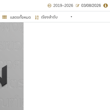
2019–2026
03/08/2026
แสดงทั้งหมด
นหมายถึง ปลายปี พ.ศ. ๒๕๖๒ จะมีฟอนต์
ด้บ้าง ไม่มากก็น้อย
ษรไทย
์.คอม