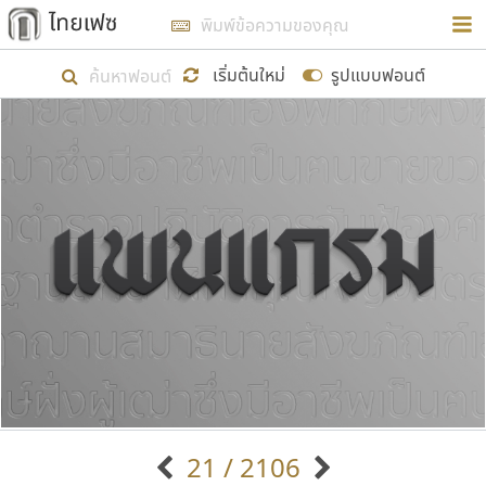
การในรูปแบบใหม่เพื่อใช้เป็นแนวทางในการศึกษารูป
ร่างหน้าตาของฟอนต์ไทยสำหรับการเรียนรู้เพื่อเริ่ม
เริ่มต้นใหม่
รูปแบบฟอนต์
สร้างฟอนต์ของตัวเอง ในเดือนมีนาคม พ.ศ. ๒๕๖๒ จึง
ได้เริ่ม ไทยเฟซ นี้ขึ้นมา
แสดงฟอนต์ทั้งหมด
เป้าหมายที่ยังคงดำเนินไปอยู่ คือการเพิ่มฟอนต์ไทย
เข้าไปให้ได้อย่างน้อยเดือนละ ๓๐ ฟอนต์ นั่นหมายถึง
ปลายปี พ.ศ. ๒๕๖๒ จะมีฟอนต์ไม่ต่ำกว่า ๔๐๐ ฟอนต์ใน
ระบบ หวังว่า นอกจากจะเป็นประโยชน์ต่อตนเองแล้ว
จะมีประโยชน์กับผู้อื่นได้บ้าง ไม่มากก็น้อย
ขอขอบคุณ
21 / 2106
ตัวอักษรมีหัวขมวด
แบบตัวอักษรหัวบัว