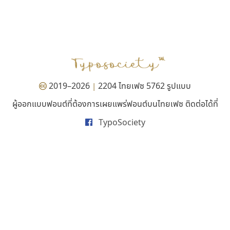
ดีอาร์ ดีไซน์
ธีชา สตูดิโอ 23
DR Design
Tcha Studio 23
ดำรง เติมทอง
ธีร์ชญาน์ นามขาน
2019–2026
2204 ไทยเฟซ 5762 รูปแบบ
|
ผู้ออกแบบฟอนต์ที่ต้องการเผยแพร่ฟอนต์บนไทยเฟซ ติดต่อได้ที่
TypoSociety
นังรอง
พ็อกเก็ตฟอนต์
uvSOV
Pocket Fonts
วรวุฒิ ธนวัฒนาวนิช