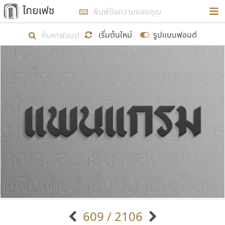
การในรูปแบบใหม่เพื่อใช้เป็นแนวทางในการศึกษารูป
ร่างหน้าตาของฟอนต์ไทยสำหรับการเรียนรู้เพื่อเริ่ม
เริ่มต้นใหม่
รูปแบบฟอนต์
สร้างฟอนต์ของตัวเอง ในเดือนมีนาคม พ.ศ. ๒๕๖๒ จึง
ได้เริ่ม ไทยเฟซ นี้ขึ้นมา
แสดงฟอนต์ทั้งหมด
เป้าหมายที่ยังคงดำเนินไปอยู่ คือการเพิ่มฟอนต์ไทย
เข้าไปให้ได้อย่างน้อยเดือนละ ๓๐ ฟอนต์ นั่นหมายถึง
ปลายปี พ.ศ. ๒๕๖๒ จะมีฟอนต์ไม่ต่ำกว่า ๔๐๐ ฟอนต์ใน
ระบบ หวังว่า นอกจากจะเป็นประโยชน์ต่อตนเองแล้ว
จะมีประโยชน์กับผู้อื่นได้บ้าง ไม่มากก็น้อย
ขอขอบคุณ
609 / 2106
ตัวอักษรมีหัวขมวด
แบบตัวอักษรหัวบัว