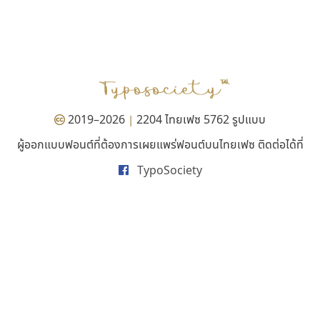
สุราฟอนต์
ดีอาร์ ดีไซน์
Surafont
DR Design
ณัฐพล วัดอ่อน
ดำรง เติมทอง
2019–2026
2204 ไทยเฟซ 5762 รูปแบบ
|
ผู้ออกแบบฟอนต์ที่ต้องการเผยแพร่ฟอนต์บนไทยเฟซ ติดต่อได้ที่
TypoSociety
มานี มีฟอนต์
ซู๊ดดู๊ซ
Manee Meefont
zooddooz
ศรัณยพัชร์ ธารีสิทธิ์
สรรเสริญ เหรียญทอง