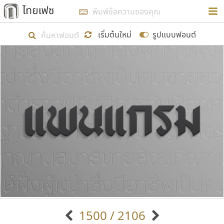
การในรูปแบบใหม่เพื่อใช้เป็นแนวทางในการศึกษารูป
ร่างหน้าตาของฟอนต์ไทยสำหรับการเรียนรู้เพื่อเริ่ม
เริ่มต้นใหม่
รูปแบบฟอนต์
สร้างฟอนต์ของตัวเอง ในเดือนมีนาคม พ.ศ. ๒๕๖๒ จึง
ได้เริ่ม ไทยเฟซ นี้ขึ้นมา
แสดงฟอนต์ทั้งหมด
เป้าหมายที่ยังคงดำเนินไปอยู่ คือการเพิ่มฟอนต์ไทย
เข้าไปให้ได้อย่างน้อยเดือนละ ๓๐ ฟอนต์ นั่นหมายถึง
ปลายปี พ.ศ. ๒๕๖๒ จะมีฟอนต์ไม่ต่ำกว่า ๔๐๐ ฟอนต์ใน
ระบบ หวังว่า นอกจากจะเป็นประโยชน์ต่อตนเองแล้ว
จะมีประโยชน์กับผู้อื่นได้บ้าง ไม่มากก็น้อย
ขอขอบคุณ
1500 / 2106
ตัวอักษรมีหัวขมวด
แบบตัวอักษรหัวบัว