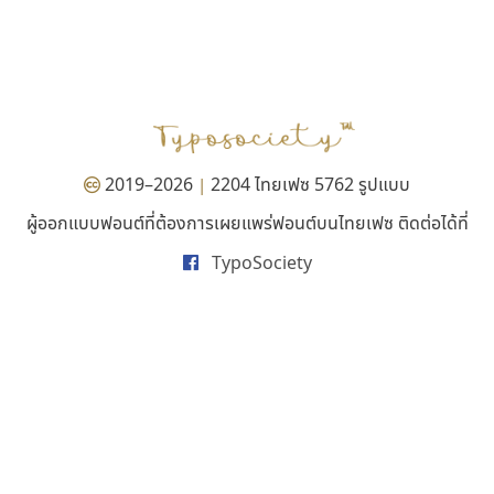
คราฟตี้ฟอนต์
ธรรมดาสตูดิโอ
Crafty Font
dhammadha studio
จิลดา ฤทธิ์คำรพ
มณฑล ธนาโรจน์
2019–2026
2204 ไทยเฟซ 5762 รูปแบบ
|
ผู้ออกแบบฟอนต์ที่ต้องการเผยแพร่ฟอนต์บนไทยเฟซ ติดต่อได้ที่
TypoSociety
ไอ้แอน
ปาณิสรา แอน
Iannnnn
PanisaraAnn Font
ปรัชญา สิงห์โต
ปาณิสรา ฉัตรเดชาชัย