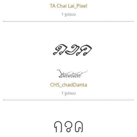
TA Chai Lai_Pixel
มานี มีฟอนต์
ซู๊ดดู๊ซ
1 รูปแบบ
Manee Meefont
zooddooz
ศรัณยพัชร์ ธารีสิทธิ์
สรรเสริญ เหรียญทอง
กขค
ฉัททันต์
CHS_chadDanta
1 รูปแบบ
ทีเอส ฟอนต์
ซูเปอร์สโตร์
TS Font
Superstore Font
กขค
ธงชัย ศรีเมือง
ฉัตรณรงค์ จริงศุภธาดา