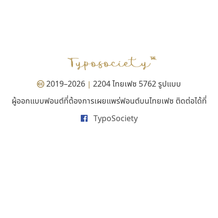
Fontcraft
Torsilp
จุติพงศ์ ภูสุมาศ • สุวิสา ภูสุมาศ
ภาณุพันธุ์ ตะลันกูล
2019–2026
2204 ไทยเฟซ 5762 รูปแบบ
|
ผู้ออกแบบฟอนต์ที่ต้องการเผยแพร่ฟอนต์บนไทยเฟซ ติดต่อได้ที่
TypoSociety
ยูไอดี ฟอนต์
ดีอาร์ ดีไซน์
UID Font
DR Design
สร้างสรรค์ สมกุศล
ดำรง เติมทอง