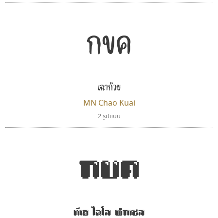
กขค
กูเกิล
ไทโปแมนเซอร์
เฉาก๊วย
Google
Typomancer
วริทธิ์ ไชยกูล
MN Chao Kuai
2 รูปแบบ
กขค
ทีเอ ไฉใล พิกเซล