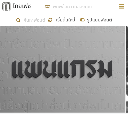
การในรูปแบบใหม่เพื่อใช้เป็นแนวทางในการศึกษารูป
ร่างหน้าตาของฟอนต์ไทยสำหรับการเรียนรู้เพื่อเริ่ม
เริ่มต้นใหม่
รูปแบบฟอนต์
สร้างฟอนต์ของตัวเอง ในเดือนมีนาคม พ.ศ. ๒๕๖๒ จึง
ได้เริ่ม ไทยเฟซ นี้ขึ้นมา
แสดงฟอนต์ทั้งหมด
เป้าหมายที่ยังคงดำเนินไปอยู่ คือการเพิ่มฟอนต์ไทย
เข้าไปให้ได้อย่างน้อยเดือนละ ๓๐ ฟอนต์ นั่นหมายถึง
ปลายปี พ.ศ. ๒๕๖๒ จะมีฟอนต์ไม่ต่ำกว่า ๔๐๐ ฟอนต์ใน
ระบบ หวังว่า นอกจากจะเป็นประโยชน์ต่อตนเองแล้ว
จะมีประโยชน์กับผู้อื่นได้บ้าง ไม่มากก็น้อย
ขอขอบคุณ
ตัวอักษรมีหัวขมวด
แบบตัวอักษรหัวบัว