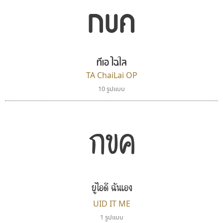
กขค
พ็อกเก็ตฟอนต์
บีทูไซน์
Pocket Fonts
B2 SIGN
ทีเอ ไฉใล
กิตติศักดิ์ ศิริกมลเสถียร
TA ChaiLai OP
10 รูปแบบ
กขค
ยูไอดี ฉันเอง
คัดสรร ดีมาก
เลย์อิจิ
UID IT ME
Cadson Demak
Layiji
1 รูปแบบ
นำโชค สินมงคลรักษา