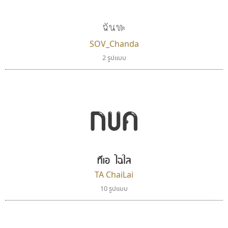
ฉันทะ
SOV_Chanda
2 รูปแบบ
กขค
ธรรมดาสตูดิโอ
ปาณิสรา แอน
dhammadha studio
PanisaraAnn Font
มณฑล ธนาโรจน์
ปาณิสรา ฉัตรเดชาชัย
ทีเอ ไฉใล
TA ChaiLai
10 รูปแบบ