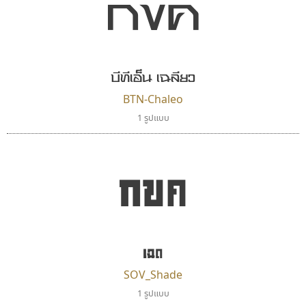
กขค
ตัวอักษรไม่มีหัวขมวด
แบบตัวอักษรหัวบอด
ผู้ออกแบบฟอนต์ไทยทุกท่านที่สร้างสรรค์ผลงานเพื่อ
9
A
B
C
D
E
F
G
H
I
J
ฟอนต์ยอดนิยม
แบบตัวอักษรเกาหลี
สืบสานอักษรไทย
K
L
M
N
O
P
Q
R
S
T
U
ฟอนต์ล้านดาวน์โหลด
แบบตัวอักษรเส้นขอบ
คุณแอน ปรัชญา สิงห์โต ที่อนุญาตให้เผยแพร่ข้อมูล
ระบบปฏิบัติการ
แบบตัวอักษรแฟนซี
V
W
Y
Z
บีทีเอ็น เฉลียว
อัตลักษณ์องค์กร
แบบตัวอักษรโบราณ
จาก ฟอนต์.คอม
แบบตัวการ์ตูน
แบบตัวเขียนพู่กัน
BTN-Chaleo
ก
ข
ค
จ
ฉ
ช
ซ
ฌ
ด
ต
ถ
แบบตัวดิสเพลย์
แบบตัวเนื้อความ
1 รูปแบบ
แบบตัวประดิษฐ์
แบบตัวเหลี่ยม
ท
ธ
น
บ
ป
ผ
พ
ฟ
ภ
ม
ย
แบบตัวพิกเซล
แบบปลายมน
กขค
ร
ฤ
ล
ว
ศ
ส
ห
อ
ฮ
แบบตัวพิมพ์ดีด
แบบปลายแหลม
แบบตัวมีเชิงฐาน
แบบปากกาหัวตัด
แบบตัวอักษรจีน
แบบฟอนต์ซิ่ง
นังรอง
เคอาร์ต ฟอนต์
แบบตัวอักษรซ้อนเงา
แบบลายมือผู้ใหญ่
uvSOV
Kart Font
แบบตัวอักษรย้อนยุค
แบบลายมือวัยรุ่น
วรวุฒิ ธนวัฒนาวนิช
นิกร ศิริสวัสดิ์
แบบตัวอักษรล้านนา
แบบลายมือเด็ก
เฉด
แบบตัวอักษรลาว
แบบอาลักษณ์
SOV_Shade
แบบตัวอักษรสคริปท์
1 รูปแบบ