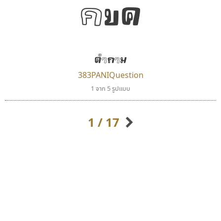
กขค
คำถาม
383PANIQuestion
ซูเปอร์สโตร์
เลย์อิจิ
1 จาก 5 รูปแบบ
Superstore Font
Layiji
ฉัตรณรงค์ จริงศุภธาดา
นำโชค สินมงคลรักษา
1 / 17
กิตติศักดิ์ ศิริกมลเสถียร
กิตติ ศิริรัตนบุญชัย
กัลย์สุดา เปี่ยมประจักพงษ์
กัลยาณมิตร นรรัตน์พุทธิ
ก-ฮ