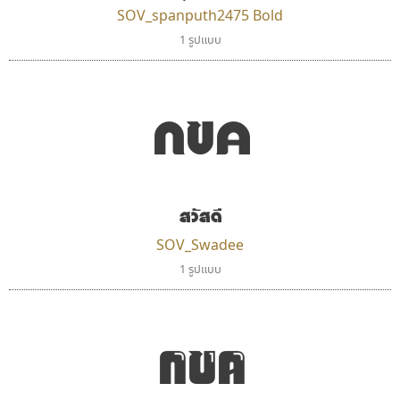
SOV_spanputh2475 Bold
ดีอาร์ ดีไซน์
สุราฟอนต์
1 รูปแบบ
DR Design
Surafont
ดำรง เติมทอง
ณัฐพล วัดอ่อน
กขค
สวัสดี
SOV_Swadee
1 รูปแบบ
มานี มีฟอนต์
ทีเอส ฟอนต์
กขค
Manee Meefont
TS Font
ศรัณยพัชร์ ธารีสิทธิ์
ธงชัย ศรีเมือง