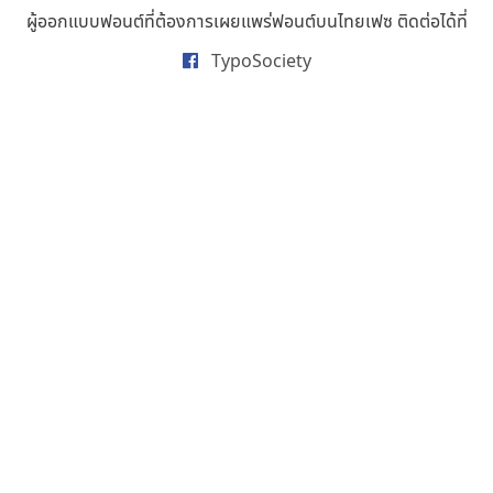
ธารทิพย์ เกตุย้อย
ผู้ออกแบบฟอนต์ที่ต้องการเผยแพร่ฟอนต์บนไทยเฟซ ติดต่อได้ที่
นิกร ศิริสวัสดิ์
TypoSociety
นิวัฒน์ ภัทโรวาสน์
นพิน วรรณบูรณ์
นภนต์ พุทธิพัฒนกุล
นำโชค สินมงคลรักษา
บีทีเอ็น ฟอนต์
บุษกร ฮวบแช่ม
บวร จรดล
ปรัชญา สิงห์โต
ปริญญา โรจน์อารยานนท์
ประชิด ทิณบุตร
ประชาธิปไทป์
ปาณิสรา ฉัตรเดชาชัย
พิชยา โพธิปัสสา
พูลลาภ วีระธนาบุตร
พ็อกเก็ตฟอนต์
พงศธรณ์ สระอุทัย