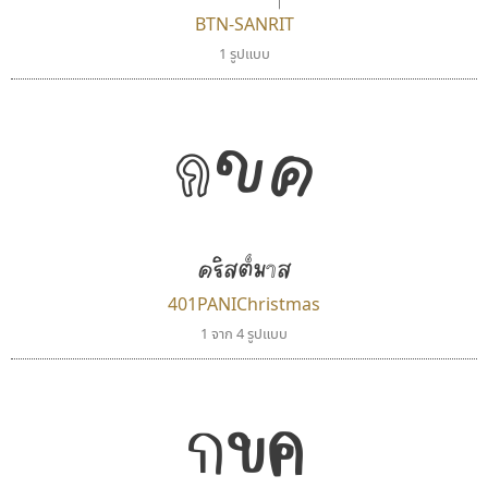
BTN-SANRIT
1 รูปแบบ
กขค
ไทโปแมนเซอร์
ปาณิสรา แอน
Typomancer
PanisaraAnn Font
วริทธิ์ ไชยกูล
ปาณิสรา ฉัตรเดชาชัย
คริสต์มาส
401PANIChristmas
1 จาก 4 รูปแบบ
กขค
นังรอง
พ็อกเก็ตฟอนต์