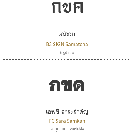
กขค
คัดสรร ดีมาก
ไอ้แอน
Cadson Demak
Iannnnn
สมัชชา
ปรัชญา สิงห์โต
B2 SIGN Samatcha
6 รูปแบบ
กขค
เอฟซี สาระสำคัญ
ธรรมดาสตูดิโอ
ทอศิลป์
FC Sara Samkan
dhammadha studio
Torsilp
20 รูปแบบ
•
Variable
มณฑล ธนาโรจน์
ภาณุพันธุ์ ตะลันกูล