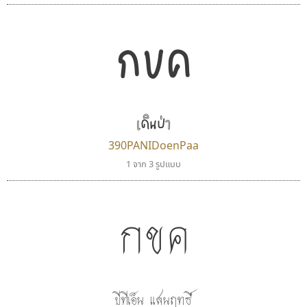
กขค
เดินป่า
390PANIDoenPaa
1 จาก 3 รูปแบบ
บีทูไซน์
จิปาไทป์
B2 SIGN
Jipatype
กิตติศักดิ์ ศิริกมลเสถียร
อานุภาพ ใจชำนาญ
กขค
บีทีเอ็น แสนฤทธิ์