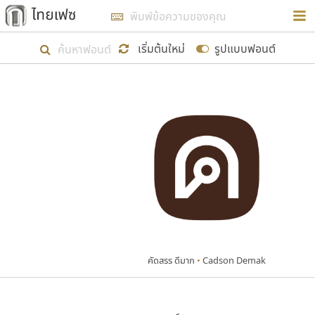
การในรูปแบบใหม่เพื่อใช้เป็นแนวทางในการศึกษารูป
ร่างหน้าตาของฟอนต์ไทยสำหรับการเรียนรู้เพื่อเริ่ม
เริ่มต้นใหม่
รูปแบบฟอนต์
สร้างฟอนต์ของตัวเอง ในเดือนมีนาคม พ.ศ. ๒๕๖๒ จึง
ได้เริ่ม ไทยเฟซ นี้ขึ้นมา
แสดงฟอนต์ทั้งหมด
เป้าหมายที่ยังคงดำเนินไปอยู่ คือการเพิ่มฟอนต์ไทย
เข้าไปให้ได้อย่างน้อยเดือนละ ๓๐ ฟอนต์ นั่นหมายถึง
ปลายปี พ.ศ. ๒๕๖๒ จะมีฟอนต์ไม่ต่ำกว่า ๔๐๐ ฟอนต์ใน
ระบบ หวังว่า นอกจากจะเป็นประโยชน์ต่อตนเองแล้ว
จะมีประโยชน์กับผู้อื่นได้บ้าง ไม่มากก็น้อย
คัดสรร ดีมาก
•
Cadson Demak
ขอขอบคุณ
ตัวอักษรมีหัวขมวด
แบบตัวอักษรหัวบัว