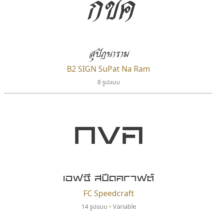
กขค
ตัวอักษรไม่มีหัวขมวด
แบบตัวอักษรหัวบอด
9
A
B
C
D
E
F
G
H
I
J
ผู้ออกแบบฟอนต์ไทยทุกท่านที่สร้างสรรค์ผลงานเพื่อ
ฟอนต์ยอดนิยม
แบบตัวอักษรเกาหลี
สืบสานอักษรไทย
K
L
M
N
O
P
Q
R
S
T
U
ฟอนต์ล้านดาวน์โหลด
แบบตัวอักษรเส้นขอบ
คุณแอน ปรัชญา สิงห์โต ที่อนุญาตให้เผยแพร่ข้อมูล
ระบบปฏิบัติการ
แบบตัวอักษรแฟนซี
V
W
Y
Z
สุปัฎนาราม
อัตลักษณ์องค์กร
แบบตัวอักษรโบราณ
จาก ฟอนต์.คอม
แบบตัวการ์ตูน
แบบตัวเขียนพู่กัน
B2 SIGN SuPat Na Ram
ก
ข
ค
จ
ฉ
ช
ซ
ฌ
ด
ต
ถ
แบบตัวดิสเพลย์
แบบตัวเนื้อความ
8 รูปแบบ
แบบตัวประดิษฐ์
แบบตัวเหลี่ยม
ท
ธ
น
บ
ป
ผ
พ
ฟ
ภ
ม
ย
แบบตัวพิกเซล
แบบปลายมน
ร
ฤ
ล
ว
ศ
ส
ห
อ
ฮ
กขค
แบบตัวพิมพ์ดีด
แบบปลายแหลม
แบบตัวมีเชิงฐาน
แบบปากกาหัวตัด
แบบตัวอักษรจีน
แบบฟอนต์ซิ่ง
เคอาร์ต ฟอนต์
ซู๊ดดู๊ซ
แบบตัวอักษรซ้อนเงา
แบบลายมือผู้ใหญ่
Kart Font
zooddooz
แบบตัวอักษรย้อนยุค
แบบลายมือวัยรุ่น
นิกร ศิริสวัสดิ์
สรรเสริญ เหรียญทอง
แบบตัวอักษรล้านนา
แบบลายมือเด็ก
เอฟซี สปีดคราฟต์
แบบตัวอักษรลาว
แบบอาลักษณ์
FC Speedcraft
แบบตัวอักษรสคริปท์
14 รูปแบบ
•
Variable