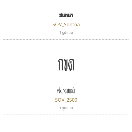
สนทนา
SOV_Sontna
1 รูปแบบ
กขค
ฟอนต์คราฟ
กูเกิล
Fontcraft
Google
จุติพงศ์ ภูสุมาศ • สุวิสา ภูสุมาศ
สองพันห้า
SOV_2500
1 รูปแบบ