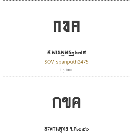
กขค
ธีชา สตูดิโอ 23
คราฟตี้ฟอนต์
สะพานพุทธ๒๔๗๕
Tcha Studio 23
Crafty Font
ธีร์ชญาน์ นามขาน
จิลดา ฤทธิ์คำรพ
SOV_spanputh2475
1 รูปแบบ
กขค
สะพานพุทธ ร.ศ.๑๕๐