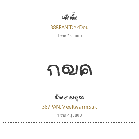
uvSOV
Pocket Fonts
วรวุฒิ ธนวัฒนาวนิช
เด็กดื้อ
388PANIDekDeu
1 จาก 3 รูปแบบ
กขค
มีความสุข
ยูไอดี ฟอนต์
ฟอนต์อยู่นี่
UID Font
FontUni
387PANIMeeKwarmSuk
สร้างสรรค์ สมกุศล
สังศิต ไสววรรณ
1 จาก 4 รูปแบบ