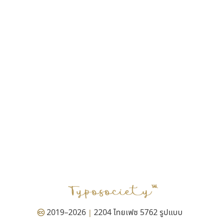
ฎายิน ลีลา
ณัฐชนน สตันยสุวรรณ
ณัฐพล พุ่มห่วง
ณัฐพล วัดอ่อน
ณัฐพล อู่ผลเจริญ
ณัฐวุฒิ วันดี
ณัฐวุฒิ เชิงดี
ณัฐวิทย์ นพเก้า
ณภัทร วิจิตรกรสกุล
ดุสิต สุภาสวัสดิ์
ดีอาร์ ดีไซน์
ทิพวัลย์ สัมนาวงศ์
ทวีชัย อัศวรังสิตแสง
ธัญชภัสส์ จันทรนิมิ
ธัญรมณ ผู้ภาวศุทธิ
ธีร์ชญาน์ นามขาน
ธีรวัฒน์ พจน์วิบูลศิริ
ธงชัย ศรีเมือง
2019–2026
2204 ไทยเฟซ 5762 รูปแบบ
|
ธนัญธร เลิศไพรวัลย์