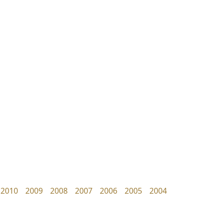
นังรอง
เคอาร์ต ฟอนต์
uvSOV
Kart Font
วรวุฒิ ธนวัฒนาวนิช
นิกร ศิริสวัสดิ์
2010
2009
2008
2007
2006
2005
2004