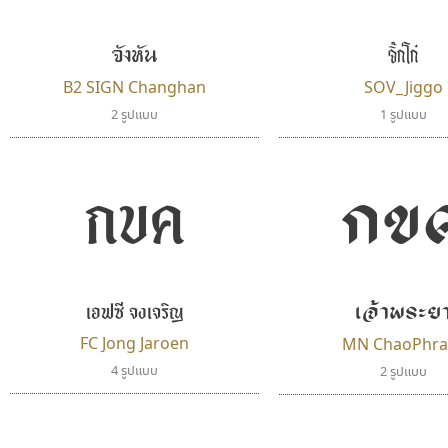
FontUni
dhammadha studio
สังศิต ไสววรรณ
มณฑล ธนาโรจน์
จังหัน
จิ๊กโก๋
B2 SIGN Changhan
SOV_Jiggo
2 รูปแบบ
1 รูปแบบ
กขค
กข
เอฟซี จงเจริญ
เจ้าพระย
ทีเอส ฟอนต์
คัดสรร ดีมาก
TS Font
Cadson Demak
FC Jong Jaroen
MN ChaoPhra
ธงชัย ศรีเมือง
4 รูปแบบ
2 รูปแบบ