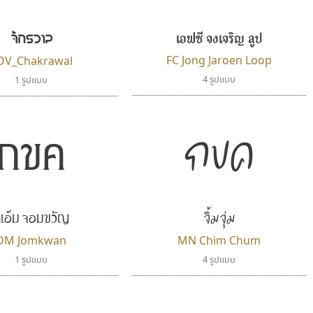
Fontcraft
Typomancer
จุติพงศ์ ภูสุมาศ • สุวิสา ภูสุมาศ
วริทธิ์ ไชยกูล
จักรวาล
เอฟซี จงเจริญ ลูป
FC Jong Jaroen Loop
OV_Chakrawal
4 รูปแบบ
1 รูปแบบ
กขค
กขค
ีเอ็ม จอมขวัญ
จิ้มจุ่ม
ยูไอดี ฟอนต์
จิปาไทป์
UID Font
Jipatype
DM Jomkwan
MN Chim Chum
สร้างสรรค์ สมกุศล
อานุภาพ ใจชำนาญ
1 รูปแบบ
4 รูปแบบ