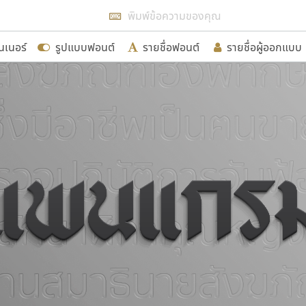
แสดงฟอนต์ทั้งหมด
นเนอร์
รูปแบบฟอนต์
รายชื่อฟอนต์
รายชื่อผู้ออกแบบ
รเพิ่มฟอนต์ไทยเข้าไปให้ได้อย่างน้อยเดือนละ ๓๐ ฟอนต์ นั่
นอกจากจะเป็นประโยชน์ต่อตนเองแล้ว จะมีประโยชน์กับผู้อื่นไ
ขอขอบคุณ
อกแบบฟอนต์ไทยทุกท่านที่สร้างสรรค์ผลงานเพื่อสืบสานอัก
อน ปรัชญา สิงห์โต ที่อนุญาตให้เผยแพร่ข้อมูลจาก ฟอนต