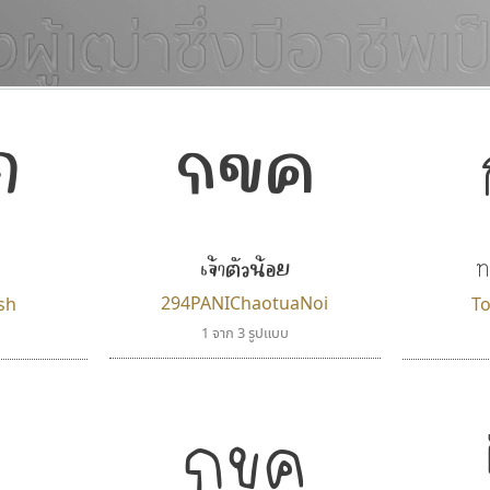
กขค
ค
แบบตัวอักษรจีน
แบบตัวอักษรหัวบัว
แบบตัวอักษรซ้อนเงา
แบบตัวอักษรหัวบอด
G
H
I
J
K
L
M
N
O
P
Q
R
แบบตัวอักษรย้อนยุค
แบบตัวอักษรเกาหลี
ถ
แบบตัวอักษรล้านนา
ท
ธ
น
บ
ป
แบบตัวอักษรเส้นขอบ
ผ
พ
ฟ
ภ
ม
แบบตัวอักษรลาว
แบบตัวอักษรแฟนซี
เจ้าตัวน้อย
แบบตัวอักษรสคริปท์
แบบตัวอักษรโบราณ
ท
294PANIChaotuaNoi
ish
To
1 จาก 3 รูปแบบ
กขค
ไอ้แอน
เลย์อิจิ