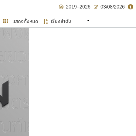
2019–2026
03/08/2026
แสดงทั้งหมด
นหมายถึง ปลายปี พ.ศ. ๒๕๖๒ จะมีฟอนต์
ด้บ้าง ไม่มากก็น้อย
ษรไทย
์.คอม