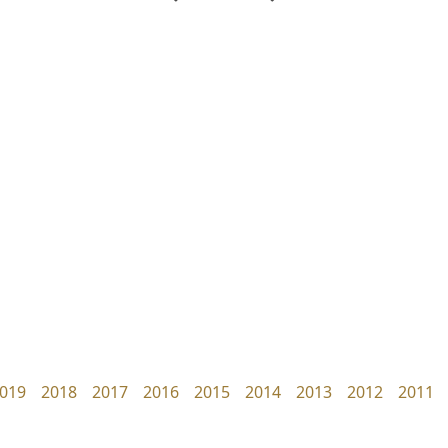
ซูเปอร์สโตร์
ปาณิสรา แอน
Superstore Font
PanisaraAnn Font
ฉัตรณรงค์ จริงศุภธาดา
ปาณิสรา ฉัตรเดชาชัย
019
2018
2017
2016
2015
2014
2013
2012
2011