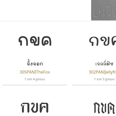
กขค
กข
ตัวอักษรมีหัวขมวด
แบบตัวการ์ตูน
ตัวอักษรไม่มีหัวขมวด
แบบตัวดิสเพลย์
9
A
B
C
D
E
F
ฟอนต์ยอดนิยม
แบบตัวประดิษฐ์
ฟอนต์ล้านดาวน์โหลด
ก
ข
ค
จ
ฉ
ช
แบบตัวพิกเซล
ซ
ฌ
ด
ต
ระบบปฏิบัติการ
แบบตัวพิมพ์ดีด
จิ้งจอก
เจลลี่ฟิช
อัตลักษณ์องค์กร
แบบตัวมีเชิงฐาน
305PANITheFox
302PANIJellyf
1 จาก 4 รูปแบบ
1 จาก 3 รูปแบบ
กขค
กขค
ฟอนต์อยู่นี่
ธรรมดาสตูดิโอ