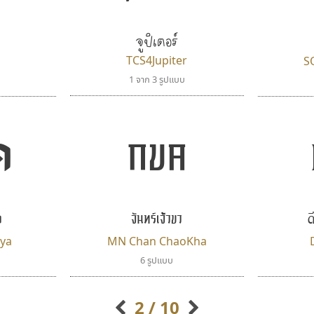
Iannnnn
Layiji
ปรัชญา สิงห์โต
นำโชค สินมงคลรักษา
จูปิเตอร์
TCS4Jupiter
S
1 จาก 3 รูปแบบ
ค
กขค
ด
า
กูเกิล
จันทร์เจ้าขา
คราฟตี้ฟอนต์
Google
Crafty Font
ya
MN Chan ChaoKha
จิลดา ฤทธิ์คำรพ
6 รูปแบบ
2 / 10