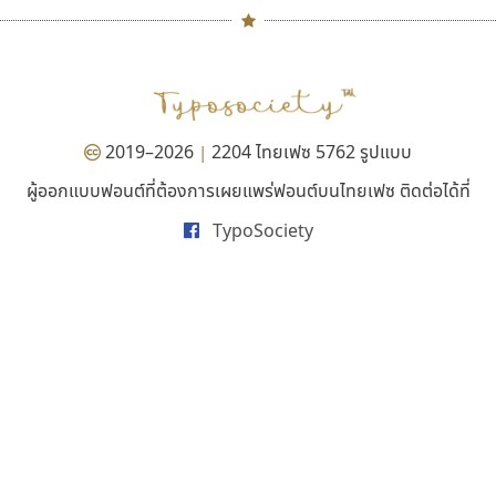
ดีอาร์ ดีไซน์
มานี มีฟอนต์
#
TH
ฉ
DR Design
Manee Meefont
Naipol
TLWG
ช
ดำรง เติมทอง
ศรัณยพัชร์ ธารีสิทธิ์
O
Torsilp
ซ
2019–2026
2204 ไทยเฟซ 5762 รูปแบบ
|
P
TS
PANI
Type Buthon
ฐ
ผู้ออกแบบฟอนต์ที่ต้องการเผยแพร่ฟอนต์บนไทยเฟซ ติดต่อได้ที่
PK
Typomancer
ฑ
บุษกร ฮวบแช่ม
ยูนิตี้ โพรเกรส
ส
TypoSociety
PS
U
บวร จรดล
รัชภูมิ ปัญส่งเสริม
ส
Q
UID
ด
ปรัชญา สิงห์โต
รัตติกร แสนบัว
ส
R
UNK
ต
ปริญญา โรจน์อารยานนท์
รณฤทธิ์ จันทะสิน
ส
ประชิด ทิณบุตร
รพี สุวีรานนท์
ส
S
UPC
ถ
ประชาธิปไทป์
วัฒนา ลังกาพยอม
ส
Sarun’s
V
ท
ปาณิสรา ฉัตรเดชาชัย
วิทยา ไตรสารวัฒนะ
ส
SD
W
ธ
พิชยา โพธิปัสสา
วิธินี มุสิกนาม
สุ
SOV
X
น
พูลลาภ วีระธนาบุตร
วิรัช ศรเลิศล้ำวานิช
ส
SP
Y
บ
พ็อกเก็ตฟอนต์
วีระยุทธ อังคะราช
ส
Superstore
Z
ป
พงศธรณ์ สระอุทัย
วัลวรัล รุ่งนิติธิรารัชต์
ส
Surafont
zooddooz
ผ