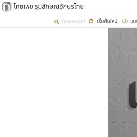
เริ่ม ไทยเฟซ นี้ขึ้นมา
เริ่มต้นใหม่
แบ
เป้าหมายที่ยังคงดำเนินไปอยู่ คือกา
ไม่ต่ำกว่า ๔๐๐ ฟอนต์ในระบบ หวังว่า 
ผู้อ
คุณแ