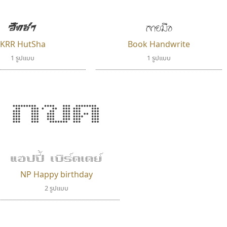
Iannnnn
Pocket Fonts
ปรัชญา สิงห์โต
ลายมือ
ฮัทช่า
KRR HutSha
Book Handwrite
1 รูปแบบ
1 รูปแบบ
กขค
ทีเอส ฟอนต์
สุราฟอนต์
แฮปปี้ เบิร์ดเดย์
TS Font
Surafont
NP Happy birthday
ธงชัย ศรีเมือง
ณัฐพล วัดอ่อน
2 รูปแบบ