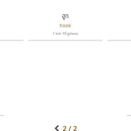
Typomancer
FontUni
วริทธิ์ ไชยกูล
สังศิต ไสววรรณ
ฮูก
hook
1 จาก 10 รูปแบบ
คราฟตี้ฟอนต์
นังรอง
Crafty Font
uvSOV
จิลดา ฤทธิ์คำรพ
วรวุฒิ ธนวัฒนาวนิช
2 / 2