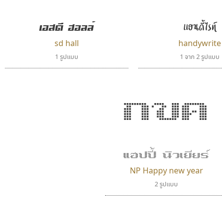
Jipatype
dhammadha studio
อานุภาพ ใจชำนาญ
มณฑล ธนาโรจน์
เอสดี ฮอลล์
แฮนดี้ไรท์
sd hall
handywrite
1 รูปแบบ
1 จาก 2 รูปแบบ
กขค
ปาณิสรา แอน
เลย์อิจิ
แฮปปี้ นิวเยียร์
PanisaraAnn Font
Layiji
NP Happy new year
ปาณิสรา ฉัตรเดชาชัย
นำโชค สินมงคลรักษา
2 รูปแบบ