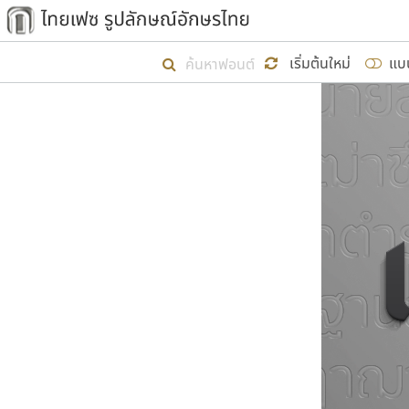
เริ่ม ไทยเฟซ นี้ขึ้นมา
เริ่มต้นใหม่
แบ
เป้าหมายที่ยังคงดำเนินไปอยู่ คือกา
ไม่ต่ำกว่า ๔๐๐ ฟอนต์ในระบบ หวังว่า 
ผู้อ
คุณแ