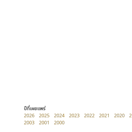
ซู๊ดดู๊ซ
มานี มีฟอนต์
zooddooz
Manee Meefont
สรรเสริญ เหรียญทอง
ศรัณยพัชร์ ธารีสิทธิ์
ปีที่เผยแพร่
2026
2025
2024
2023
2022
2021
2020
2
2003
2001
2000