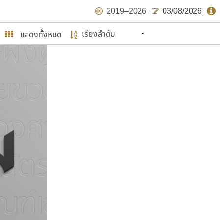
2019–2026
03/08/2026
แสดงทั้งหมด
นหมายถึง ปลายปี พ.ศ. ๒๕๖๒ จะมีฟอนต์
ด้บ้าง ไม่มากก็น้อย
ษรไทย
์.คอม