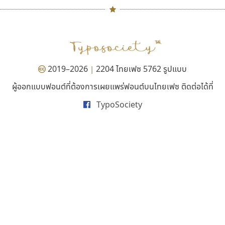
คัดสรร ดีมาก
ซูเปอร์สโตร์
#
TH
ฉ
Cadson Demak
Superstore Font
Naipol
TLWG
ช
ฉัตรณรงค์ จริงศุภธาดา
O
Torsilp
ซ
2019–2026
2204 ไทยเฟซ 5762 รูปแบบ
|
P
TS
PANI
Type Buthon
ฐ
ผู้ออกแบบฟอนต์ที่ต้องการเผยแพร่ฟอนต์บนไทยเฟซ ติดต่อได้ที่
PK
Typomancer
ฑ
บุษกร ฮวบแช่ม
ยูนิตี้ โพรเกรส
ส
TypoSociety
PS
U
บวร จรดล
รัชภูมิ ปัญส่งเสริม
ส
Q
UID
ด
ปรัชญา สิงห์โต
รัตติกร แสนบัว
ส
R
UNK
ต
ปริญญา โรจน์อารยานนท์
รณฤทธิ์ จันทะสิน
ส
ประชิด ทิณบุตร
รพี สุวีรานนท์
ส
S
UPC
ถ
ประชาธิปไทป์
วัฒนา ลังกาพยอม
ส
Sarun’s
V
ท
ปาณิสรา ฉัตรเดชาชัย
วิทยา ไตรสารวัฒนะ
ส
SD
W
ธ
พิชยา โพธิปัสสา
วิธินี มุสิกนาม
สุ
SOV
X
น
พูลลาภ วีระธนาบุตร
วิรัช ศรเลิศล้ำวานิช
ส
SP
Y
บ
พ็อกเก็ตฟอนต์
วีระยุทธ อังคะราช
ส
Superstore
Z
ป
พงศธรณ์ สระอุทัย
วัลวรัล รุ่งนิติธิรารัชต์
ส
Surafont
zooddooz
ผ