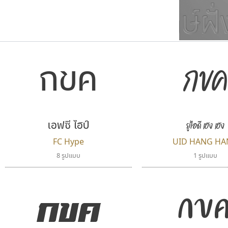
ตัวอักษรมีหัวขมวด
แบบตัวการ์ตูน
กขค
กขค
ตัวอักษรไม่มีหัวขมวด
แบบตัวดิสเพลย์
9
A
B
C
D
E
F
ฟอนต์ยอดนิยม
แบบตัวประดิษฐ์
ฟอนต์ล้านดาวน์โหลด
ก
ข
ค
จ
ฉ
ช
แบบตัวพิกเซล
ซ
ฌ
ด
ต
ระบบปฏิบัติการ
แบบตัวพิมพ์ดีด
อัตลักษณ์องค์กร
แบบตัวมีเชิงฐาน
เอฟซี ไฮป์
ยูไอดี เฮง เฮง
FC Hype
UID HANG HA
8 รูปแบบ
1 รูปแบบ
กขค
กข
จิปาไทป์
ธรรมดาสตูดิโอ