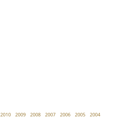
ทอศิลป์
บีทูไซน์
Torsilp
B2 SIGN
ภาณุพันธุ์ ตะลันกูล
กิตติศักดิ์ ศิริกมลเสถียร
2010
2009
2008
2007
2006
2005
2004