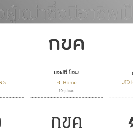
แบบตัวอักษรจีน
แบบตัวอักษรหัวบัว
กขค
แบบตัวอักษรซ้อนเงา
แบบตัวอักษรหัวบอด
G
H
I
J
K
L
M
N
O
P
Q
R
แบบตัวอักษรย้อนยุค
แบบตัวอักษรเกาหลี
ถ
แบบตัวอักษรล้านนา
ท
ธ
น
บ
ป
แบบตัวอักษรเส้นขอบ
ผ
พ
ฟ
ภ
ม
แบบตัวอักษรลาว
แบบตัวอักษรแฟนซี
เอฟซี โฮม
แบบตัวอักษรสคริปท์
แบบตัวอักษรโบราณ
UID 
NG
FC Home
10 รูปแบบ
ค
กขค
ไทโปแมนเซอร์
ฟอนต์อยู่นี่