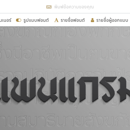
แสดงฟอนต์ทั้งหมด
นเนอร์
รูปแบบฟอนต์
รายชื่อฟอนต์
รายชื่อผู้ออกแบบ
รเพิ่มฟอนต์ไทยเข้าไปให้ได้อย่างน้อยเดือนละ ๓๐ ฟอนต์ นั่
นอกจากจะเป็นประโยชน์ต่อตนเองแล้ว จะมีประโยชน์กับผู้อื่นไ
ขอขอบคุณ
อกแบบฟอนต์ไทยทุกท่านที่สร้างสรรค์ผลงานเพื่อสืบสานอัก
อน ปรัชญา สิงห์โต ที่อนุญาตให้เผยแพร่ข้อมูลจาก ฟอนต