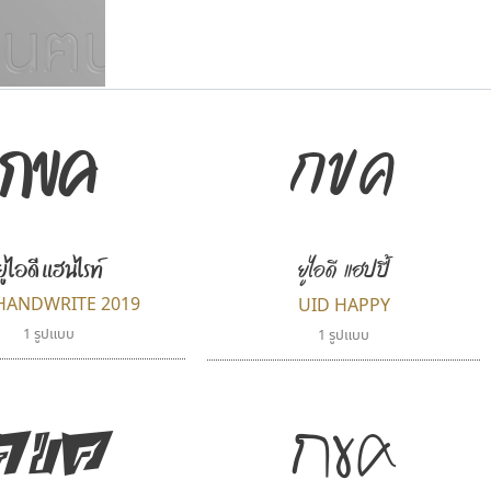
แบบตัวเขียนพู่กัน
แบบฟอนต์ซิ่ง
กขค
กขค
แบบตัวเนื้อความ
แบบลายมือผู้ใหญ่
S
T
U
V
W
Y
Z
แบบตัวเหลี่ยม
แบบลายมือวัยรุ่น
ย
แบบปลายมน
ร
ฤ
ล
ว
ศ
แบบลายมือเด็ก
ส
ห
อ
ฮ
แบบปลายแหลม
แบบอาลักษณ์
แบบปากกาหัวตัด
ยูไอดี แฮนไรท์
ยูไอดี แฮปปี้
HANDWRITE 2019
UID HAPPY
1 รูปแบบ
1 รูปแบบ
กขค
กขค
ไอ้แอน
พ็อกเก็ตฟอนต์