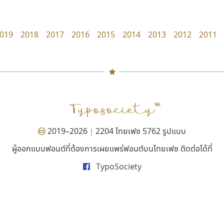
Manee Meefont
Surafont
ศรัณยพัชร์ ธารีสิทธิ์
ณัฐพล วัดอ่อน
019
2018
2017
2016
2015
2014
2013
2012
2011
#
TH
ฉ
Naipol
TLWG
ช
O
Torsilp
ซ
2019–2026
2204 ไทยเฟซ 5762 รูปแบบ
|
P
TS
PANI
Type Buthon
ฐ
ผู้ออกแบบฟอนต์ที่ต้องการเผยแพร่ฟอนต์บนไทยเฟซ ติดต่อได้ที่
เลย์อิจิ
ปาณิสรา แอน
PK
Typomancer
ฑ
TypoSociety
Layiji
PanisaraAnn Font
PS
U
นำโชค สินมงคลรักษา
ปาณิสรา ฉัตรเดชาชัย
Q
UID
ด
R
UNK
ต
S
UPC
ถ
Sarun’s
V
ท