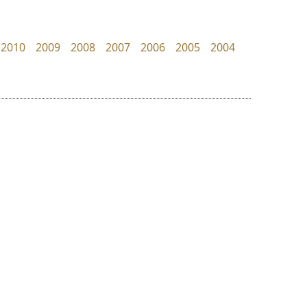
Google
Superstore Font
ฉัตรณรงค์ จริงศุภธาดา
2010
2009
2008
2007
2006
2005
2004
ย
ร
ฤ
ฌ
ล
ว
ทีเอส ฟอนต์
จิปาไทป์
ศ
TS Font
Jipatype
ณ
ส
ธงชัย ศรีเมือง
อานุภาพ ใจชำนาญ
ห
อ
ฮ
๒