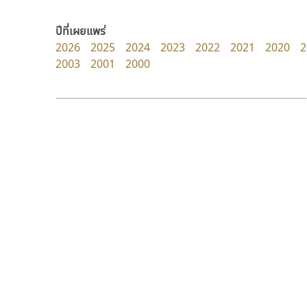
dhammadha studio
Iannnnn
มณฑล ธนาโรจน์
ปรัชญา สิงห์โต
ปีที่เผยแพร่
2026
2025
2024
2023
2022
2021
2020
2
2003
2001
2000
9 Fonts
F
A
Fontcraft
Apple
FontUni
ATK
G
AtNoon
Google Fonts
ซู๊ดดู๊ซ
เคอาร์ต ฟอนต์
B
H
zooddooz
Kart Font
B2 SIGN
I
สรรเสริญ เหรียญทอง
นิกร ศิริสวัสดิ์
BLK
Iannnnn
Book
J
BTN
Jipatype
C
JS