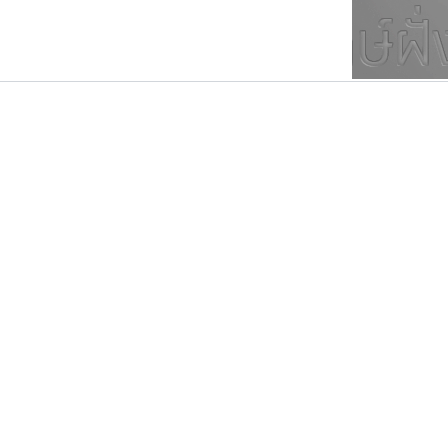
ตัวอักษรมีหัวขมวด
แบบตัวการ์ตูน
ตัวอักษรไม่มีหัวขมวด
แบบตัวดิสเพลย์
9
A
B
C
D
E
F
ฟอนต์ยอดนิยม
แบบตัวประดิษฐ์
ฟอนต์ล้านดาวน์โหลด
ก
ข
ค
จ
ฉ
ช
แบบตัวพิกเซล
ซ
ฌ
ด
ต
ระบบปฏิบัติการ
แบบตัวพิมพ์ดีด
อัตลักษณ์องค์กร
แบบตัวมีเชิงฐาน
ธรรมดาสตูดิโอ
ไอ้แอน