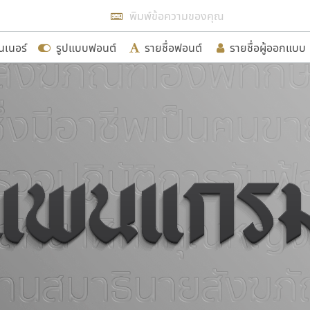
แสดงฟอนต์ทั้งหมด
นเนอร์
รูปแบบฟอนต์
รายชื่อฟอนต์
รายชื่อผู้ออกแบบ
รเพิ่มฟอนต์ไทยเข้าไปให้ได้อย่างน้อยเดือนละ ๓๐ ฟอนต์ นั่
นอกจากจะเป็นประโยชน์ต่อตนเองแล้ว จะมีประโยชน์กับผู้อื่นไ
ขอขอบคุณ
อกแบบฟอนต์ไทยทุกท่านที่สร้างสรรค์ผลงานเพื่อสืบสานอัก
อน ปรัชญา สิงห์โต ที่อนุญาตให้เผยแพร่ข้อมูลจาก ฟอนต