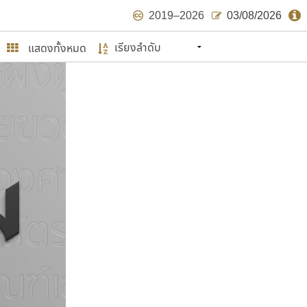
2019–2026
03/08/2026
แสดงทั้งหมด
นหมายถึง ปลายปี พ.ศ. ๒๕๖๒ จะมีฟอนต์
ด้บ้าง ไม่มากก็น้อย
ษรไทย
์.คอม