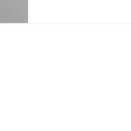
แบบตัวเขียนพู่กัน
แบบฟอนต์ซิ่ง
แบบตัวเนื้อความ
แบบลายมือผู้ใหญ่
S
T
U
V
W
Y
Z
แบบตัวเหลี่ยม
แบบลายมือวัยรุ่น
ย
แบบปลายมน
ร
ฤ
ล
ว
ศ
แบบลายมือเด็ก
ส
ห
อ
ฮ
แบบปลายแหลม
แบบอาลักษณ์
แบบปากกาหัวตัด
กูเกิล
ซูเปอร์สโตร์