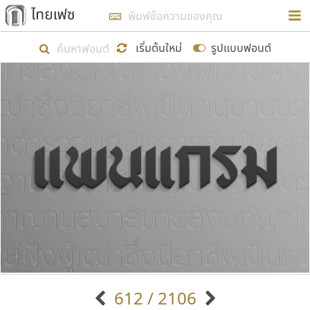
การในรูปแบบใหม่เพื่อใช้เป็นแนวทางในการศึกษารูป
ร่างหน้าตาของฟอนต์ไทยสำหรับการเรียนรู้เพื่อเริ่ม
เริ่มต้นใหม่
รูปแบบฟอนต์
สร้างฟอนต์ของตัวเอง ในเดือนมีนาคม พ.ศ. ๒๕๖๒ จึง
ได้เริ่ม ไทยเฟซ นี้ขึ้นมา
แสดงฟอนต์ทั้งหมด
เป้าหมายที่ยังคงดำเนินไปอยู่ คือการเพิ่มฟอนต์ไทย
เข้าไปให้ได้อย่างน้อยเดือนละ ๓๐ ฟอนต์ นั่นหมายถึง
ปลายปี พ.ศ. ๒๕๖๒ จะมีฟอนต์ไม่ต่ำกว่า ๔๐๐ ฟอนต์ใน
ระบบ หวังว่า นอกจากจะเป็นประโยชน์ต่อตนเองแล้ว
จะมีประโยชน์กับผู้อื่นได้บ้าง ไม่มากก็น้อย
ขอขอบคุณ
612 / 2106
ตัวอักษรมีหัวขมวด
แบบตัวอักษรหัวบัว