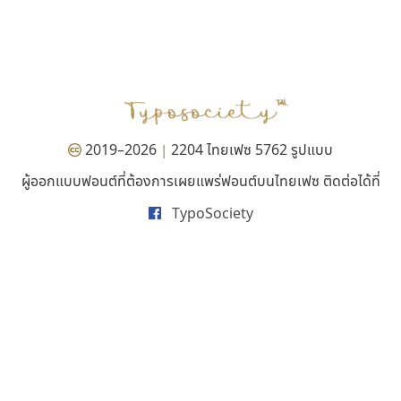
ไทโปแมนเซอร์
ธรรมดาสตูดิโอ
Typomancer
dhammadha studio
วริทธิ์ ไชยกูล
มณฑล ธนาโรจน์
2019–2026
2204 ไทยเฟซ 5762 รูปแบบ
|
ผู้ออกแบบฟอนต์ที่ต้องการเผยแพร่ฟอนต์บนไทยเฟซ ติดต่อได้ที่
TypoSociety
กูเกิล
นังรอง
Google
uvSOV
วรวุฒิ ธนวัฒนาวนิช