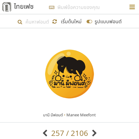
การในรูปแบบใหม่เพื่อใช้เป็นแนวทางในการศึกษารูป
ร่างหน้าตาของฟอนต์ไทยสำหรับการเรียนรู้เพื่อเริ่ม
เริ่มต้นใหม่
รูปแบบฟอนต์
สร้างฟอนต์ของตัวเอง ในเดือนมีนาคม พ.ศ. ๒๕๖๒ จึง
ได้เริ่ม ไทยเฟซ นี้ขึ้นมา
แสดงฟอนต์ทั้งหมด
เป้าหมายที่ยังคงดำเนินไปอยู่ คือการเพิ่มฟอนต์ไทย
เข้าไปให้ได้อย่างน้อยเดือนละ ๓๐ ฟอนต์ นั่นหมายถึง
ปลายปี พ.ศ. ๒๕๖๒ จะมีฟอนต์ไม่ต่ำกว่า ๔๐๐ ฟอนต์ใน
ระบบ หวังว่า นอกจากจะเป็นประโยชน์ต่อตนเองแล้ว
จะมีประโยชน์กับผู้อื่นได้บ้าง ไม่มากก็น้อย
มานี มีฟอนต์
•
Manee Meefont
ขอขอบคุณ
257 / 2106
ตัวอักษรมีหัวขมวด
แบบตัวอักษรหัวบัว