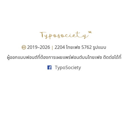
ธีชา สตูดิโอ 23
เคอาร์ต ฟอนต์
Tcha Studio 23
Kart Font
ธีร์ชญาน์ นามขาน
นิกร ศิริสวัสดิ์
2019–2026
2204 ไทยเฟซ 5762 รูปแบบ
|
ผู้ออกแบบฟอนต์ที่ต้องการเผยแพร่ฟอนต์บนไทยเฟซ ติดต่อได้ที่
TypoSociety
คัดสรร ดีมาก
คราฟตี้ฟอนต์
Cadson Demak
Crafty Font
จิลดา ฤทธิ์คำรพ