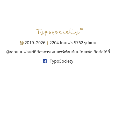
ไอ้แอน
ทีเอส ฟอนต์
Iannnnn
TS Font
ปรัชญา สิงห์โต
ธงชัย ศรีเมือง
2019–2026
2204 ไทยเฟซ 5762 รูปแบบ
|
ผู้ออกแบบฟอนต์ที่ต้องการเผยแพร่ฟอนต์บนไทยเฟซ ติดต่อได้ที่
TypoSociety
ปาณิสรา แอน
คัดสรร ดีมาก
PanisaraAnn Font
Cadson Demak
ปาณิสรา ฉัตรเดชาชัย