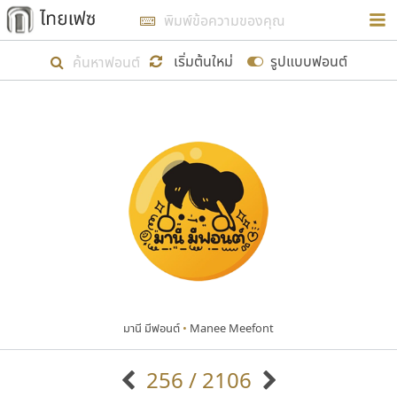
การในรูปแบบใหม่เพื่อใช้เป็นแนวทางในการศึกษารูป
ร่างหน้าตาของฟอนต์ไทยสำหรับการเรียนรู้เพื่อเริ่ม
เริ่มต้นใหม่
รูปแบบฟอนต์
สร้างฟอนต์ของตัวเอง ในเดือนมีนาคม พ.ศ. ๒๕๖๒ จึง
ได้เริ่ม ไทยเฟซ นี้ขึ้นมา
แสดงฟอนต์ทั้งหมด
เป้าหมายที่ยังคงดำเนินไปอยู่ คือการเพิ่มฟอนต์ไทย
เข้าไปให้ได้อย่างน้อยเดือนละ ๓๐ ฟอนต์ นั่นหมายถึง
ปลายปี พ.ศ. ๒๕๖๒ จะมีฟอนต์ไม่ต่ำกว่า ๔๐๐ ฟอนต์ใน
ระบบ หวังว่า นอกจากจะเป็นประโยชน์ต่อตนเองแล้ว
จะมีประโยชน์กับผู้อื่นได้บ้าง ไม่มากก็น้อย
มานี มีฟอนต์
•
Manee Meefont
ขอขอบคุณ
256 / 2106
ตัวอักษรมีหัวขมวด
แบบตัวอักษรหัวบัว