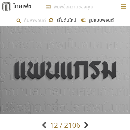
การในรูปแบบใหม่เพื่อใช้เป็นแนวทางในการศึกษารูป
ร่างหน้าตาของฟอนต์ไทยสำหรับการเรียนรู้เพื่อเริ่ม
เริ่มต้นใหม่
รูปแบบฟอนต์
สร้างฟอนต์ของตัวเอง ในเดือนมีนาคม พ.ศ. ๒๕๖๒ จึง
ได้เริ่ม ไทยเฟซ นี้ขึ้นมา
แสดงฟอนต์ทั้งหมด
เป้าหมายที่ยังคงดำเนินไปอยู่ คือการเพิ่มฟอนต์ไทย
เข้าไปให้ได้อย่างน้อยเดือนละ ๓๐ ฟอนต์ นั่นหมายถึง
ปลายปี พ.ศ. ๒๕๖๒ จะมีฟอนต์ไม่ต่ำกว่า ๔๐๐ ฟอนต์ใน
ระบบ หวังว่า นอกจากจะเป็นประโยชน์ต่อตนเองแล้ว
จะมีประโยชน์กับผู้อื่นได้บ้าง ไม่มากก็น้อย
ขอขอบคุณ
12 / 2106
ตัวอักษรมีหัวขมวด
แบบตัวอักษรหัวบัว