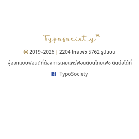
ธีชา สตูดิโอ 23
ยูไอดี ฟอนต์
Tcha Studio 23
UID Font
ธีร์ชญาน์ นามขาน
สร้างสรรค์ สมกุศล
2019–2026
2204 ไทยเฟซ 5762 รูปแบบ
|
ผู้ออกแบบฟอนต์ที่ต้องการเผยแพร่ฟอนต์บนไทยเฟซ ติดต่อได้ที่
TypoSociety
บีทูไซน์
จิปาไทป์
B2 SIGN
Jipatype
กิตติศักดิ์ ศิริกมลเสถียร
อานุภาพ ใจชำนาญ