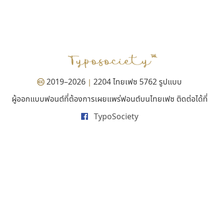
เลย์อิจิ
ธีชา สตูดิโอ 23
Layiji
Tcha Studio 23
นำโชค สินมงคลรักษา
ธีร์ชญาน์ นามขาน
2019–2026
2204 ไทยเฟซ 5762 รูปแบบ
|
ผู้ออกแบบฟอนต์ที่ต้องการเผยแพร่ฟอนต์บนไทยเฟซ ติดต่อได้ที่
TypoSociety
คราฟตี้ฟอนต์
เคอาร์ต ฟอนต์
Crafty Font
Kart Font
จิลดา ฤทธิ์คำรพ
นิกร ศิริสวัสดิ์