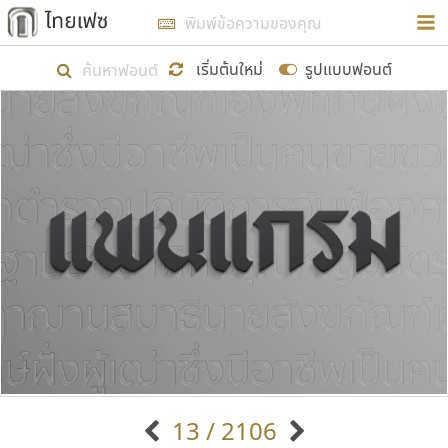
การในรูปแบบใหม่เพื่อใช้เป็นแนวทางในการศึกษารูป
ร่างหน้าตาของฟอนต์ไทยสำหรับการเรียนรู้เพื่อเริ่ม
เริ่มต้นใหม่
รูปแบบฟอนต์
สร้างฟอนต์ของตัวเอง ในเดือนมีนาคม พ.ศ. ๒๕๖๒ จึง
ได้เริ่ม ไทยเฟซ นี้ขึ้นมา
แสดงฟอนต์ทั้งหมด
เป้าหมายที่ยังคงดำเนินไปอยู่ คือการเพิ่มฟอนต์ไทย
เข้าไปให้ได้อย่างน้อยเดือนละ ๓๐ ฟอนต์ นั่นหมายถึง
ปลายปี พ.ศ. ๒๕๖๒ จะมีฟอนต์ไม่ต่ำกว่า ๔๐๐ ฟอนต์ใน
ระบบ หวังว่า นอกจากจะเป็นประโยชน์ต่อตนเองแล้ว
จะมีประโยชน์กับผู้อื่นได้บ้าง ไม่มากก็น้อย
ขอขอบคุณ
13 / 2106
ตัวอักษรมีหัวขมวด
แบบตัวอักษรหัวบัว