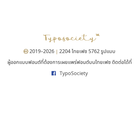
เลย์อิจิ
นังรอง
Layiji
uvSOV
นำโชค สินมงคลรักษา
วรวุฒิ ธนวัฒนาวนิช
2019–2026
2204 ไทยเฟซ 5762 รูปแบบ
|
ผู้ออกแบบฟอนต์ที่ต้องการเผยแพร่ฟอนต์บนไทยเฟซ ติดต่อได้ที่
TypoSociety
ทอศิลป์
เคอาร์ต ฟอนต์
Torsilp
Kart Font
ภาณุพันธุ์ ตะลันกูล
นิกร ศิริสวัสดิ์