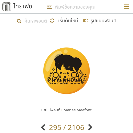
การในรูปแบบใหม่เพื่อใช้เป็นแนวทางในการศึกษารูป
ร่างหน้าตาของฟอนต์ไทยสำหรับการเรียนรู้เพื่อเริ่ม
เริ่มต้นใหม่
รูปแบบฟอนต์
สร้างฟอนต์ของตัวเอง ในเดือนมีนาคม พ.ศ. ๒๕๖๒ จึง
ได้เริ่ม ไทยเฟซ นี้ขึ้นมา
แสดงฟอนต์ทั้งหมด
เป้าหมายที่ยังคงดำเนินไปอยู่ คือการเพิ่มฟอนต์ไทย
เข้าไปให้ได้อย่างน้อยเดือนละ ๓๐ ฟอนต์ นั่นหมายถึง
ปลายปี พ.ศ. ๒๕๖๒ จะมีฟอนต์ไม่ต่ำกว่า ๔๐๐ ฟอนต์ใน
ระบบ หวังว่า นอกจากจะเป็นประโยชน์ต่อตนเองแล้ว
จะมีประโยชน์กับผู้อื่นได้บ้าง ไม่มากก็น้อย
มานี มีฟอนต์
•
Manee Meefont
ขอขอบคุณ
295 / 2106
ตัวอักษรมีหัวขมวด
แบบตัวอักษรหัวบัว