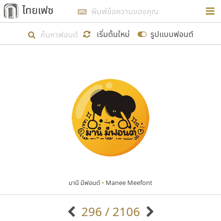
การในรูปแบบใหม่เพื่อใช้เป็นแนวทางในการศึกษารูป
ร่างหน้าตาของฟอนต์ไทยสำหรับการเรียนรู้เพื่อเริ่ม
เริ่มต้นใหม่
รูปแบบฟอนต์
สร้างฟอนต์ของตัวเอง ในเดือนมีนาคม พ.ศ. ๒๕๖๒ จึง
ได้เริ่ม ไทยเฟซ นี้ขึ้นมา
แสดงฟอนต์ทั้งหมด
เป้าหมายที่ยังคงดำเนินไปอยู่ คือการเพิ่มฟอนต์ไทย
เข้าไปให้ได้อย่างน้อยเดือนละ ๓๐ ฟอนต์ นั่นหมายถึง
ปลายปี พ.ศ. ๒๕๖๒ จะมีฟอนต์ไม่ต่ำกว่า ๔๐๐ ฟอนต์ใน
ระบบ หวังว่า นอกจากจะเป็นประโยชน์ต่อตนเองแล้ว
จะมีประโยชน์กับผู้อื่นได้บ้าง ไม่มากก็น้อย
มานี มีฟอนต์
•
Manee Meefont
ขอขอบคุณ
296 / 2106
ตัวอักษรมีหัวขมวด
แบบตัวอักษรหัวบัว