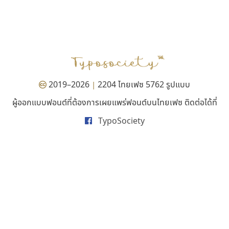
ธีชา สตูดิโอ 23
กูเกิล
Tcha Studio 23
Google
ธีร์ชญาน์ นามขาน
2019–2026
2204 ไทยเฟซ 5762 รูปแบบ
|
ผู้ออกแบบฟอนต์ที่ต้องการเผยแพร่ฟอนต์บนไทยเฟซ ติดต่อได้ที่
TypoSociety
คราฟตี้ฟอนต์
ไอ้แอน
Crafty Font
Iannnnn
จิลดา ฤทธิ์คำรพ
ปรัชญา สิงห์โต