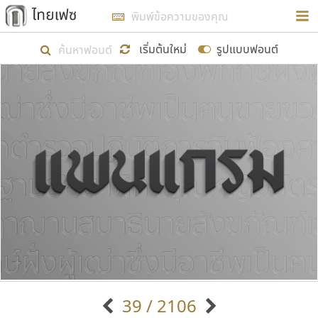
การในรูปแบบใหม่เพื่อใช้เป็นแนวทางในการศึกษารูป
ร่างหน้าตาของฟอนต์ไทยสำหรับการเรียนรู้เพื่อเริ่ม
เริ่มต้นใหม่
รูปแบบฟอนต์
สร้างฟอนต์ของตัวเอง ในเดือนมีนาคม พ.ศ. ๒๕๖๒ จึง
ได้เริ่ม ไทยเฟซ นี้ขึ้นมา
แสดงฟอนต์ทั้งหมด
เป้าหมายที่ยังคงดำเนินไปอยู่ คือการเพิ่มฟอนต์ไทย
เข้าไปให้ได้อย่างน้อยเดือนละ ๓๐ ฟอนต์ นั่นหมายถึง
ปลายปี พ.ศ. ๒๕๖๒ จะมีฟอนต์ไม่ต่ำกว่า ๔๐๐ ฟอนต์ใน
ระบบ หวังว่า นอกจากจะเป็นประโยชน์ต่อตนเองแล้ว
จะมีประโยชน์กับผู้อื่นได้บ้าง ไม่มากก็น้อย
ขอขอบคุณ
39 / 2106
ตัวอักษรมีหัวขมวด
แบบตัวอักษรหัวบัว