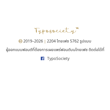
ทีเอส ฟอนต์
กูเกิล
TS Font
Google
ธงชัย ศรีเมือง
2019–2026
2204 ไทยเฟซ 5762 รูปแบบ
|
ผู้ออกแบบฟอนต์ที่ต้องการเผยแพร่ฟอนต์บนไทยเฟซ ติดต่อได้ที่
TypoSociety
บีทูไซน์
ไอ้แอน
B2 SIGN
Iannnnn
กิตติศักดิ์ ศิริกมลเสถียร
ปรัชญา สิงห์โต