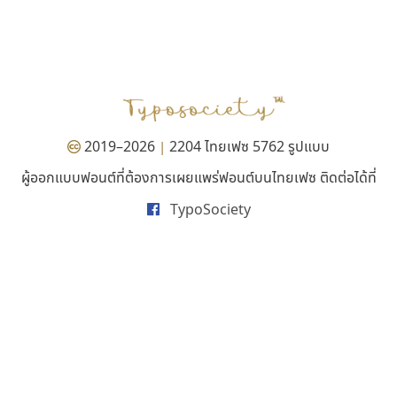
ฟอนต์อยู่นี่
นังรอง
FontUni
uvSOV
สังศิต ไสววรรณ
วรวุฒิ ธนวัฒนาวนิช
2019–2026
2204 ไทยเฟซ 5762 รูปแบบ
|
ผู้ออกแบบฟอนต์ที่ต้องการเผยแพร่ฟอนต์บนไทยเฟซ ติดต่อได้ที่
TypoSociety
สุราฟอนต์
คราฟตี้ฟอนต์
Surafont
Crafty Font
ณัฐพล วัดอ่อน
จิลดา ฤทธิ์คำรพ