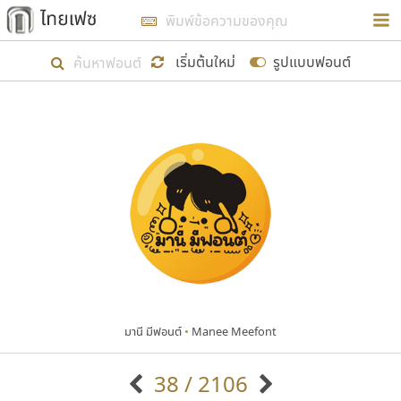
การในรูปแบบใหม่เพื่อใช้เป็นแนวทางในการศึกษารูป
ร่างหน้าตาของฟอนต์ไทยสำหรับการเรียนรู้เพื่อเริ่ม
เริ่มต้นใหม่
รูปแบบฟอนต์
สร้างฟอนต์ของตัวเอง ในเดือนมีนาคม พ.ศ. ๒๕๖๒ จึง
ได้เริ่ม ไทยเฟซ นี้ขึ้นมา
แสดงฟอนต์ทั้งหมด
เป้าหมายที่ยังคงดำเนินไปอยู่ คือการเพิ่มฟอนต์ไทย
เข้าไปให้ได้อย่างน้อยเดือนละ ๓๐ ฟอนต์ นั่นหมายถึง
ปลายปี พ.ศ. ๒๕๖๒ จะมีฟอนต์ไม่ต่ำกว่า ๔๐๐ ฟอนต์ใน
ระบบ หวังว่า นอกจากจะเป็นประโยชน์ต่อตนเองแล้ว
จะมีประโยชน์กับผู้อื่นได้บ้าง ไม่มากก็น้อย
มานี มีฟอนต์
•
Manee Meefont
ขอขอบคุณ
38 / 2106
ตัวอักษรมีหัวขมวด
แบบตัวอักษรหัวบัว