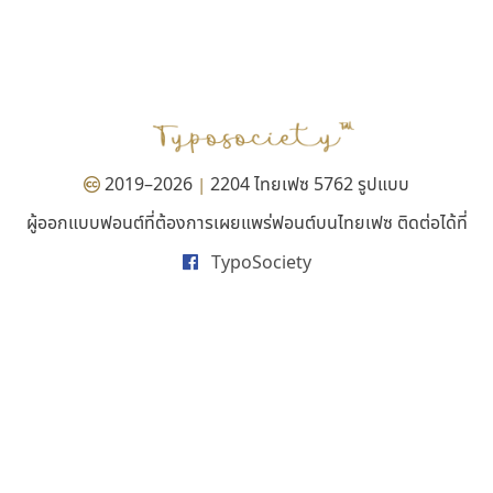
ธรรมดาสตูดิโอ
เคอาร์ต ฟอนต์
dhammadha studio
Kart Font
มณฑล ธนาโรจน์
นิกร ศิริสวัสดิ์
2019–2026
2204 ไทยเฟซ 5762 รูปแบบ
|
ผู้ออกแบบฟอนต์ที่ต้องการเผยแพร่ฟอนต์บนไทยเฟซ ติดต่อได้ที่
TypoSociety
ซูเปอร์สโตร์
คัดสรร ดีมาก
Superstore Font
Cadson Demak
ฉัตรณรงค์ จริงศุภธาดา