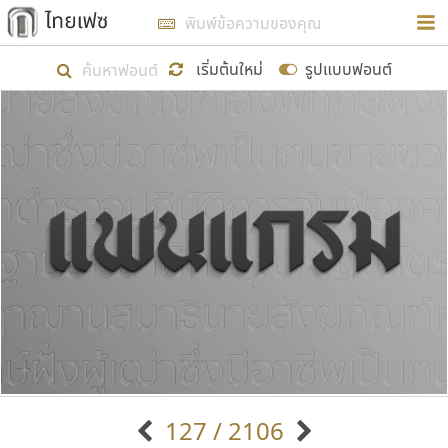
การในรูปแบบใหม่เพื่อใช้เป็นแนวทางในการศึกษารูป
ร่างหน้าตาของฟอนต์ไทยสำหรับการเรียนรู้เพื่อเริ่ม
เริ่มต้นใหม่
รูปแบบฟอนต์
สร้างฟอนต์ของตัวเอง ในเดือนมีนาคม พ.ศ. ๒๕๖๒ จึง
ได้เริ่ม ไทยเฟซ นี้ขึ้นมา
แสดงฟอนต์ทั้งหมด
เป้าหมายที่ยังคงดำเนินไปอยู่ คือการเพิ่มฟอนต์ไทย
เข้าไปให้ได้อย่างน้อยเดือนละ ๓๐ ฟอนต์ นั่นหมายถึง
ปลายปี พ.ศ. ๒๕๖๒ จะมีฟอนต์ไม่ต่ำกว่า ๔๐๐ ฟอนต์ใน
ระบบ หวังว่า นอกจากจะเป็นประโยชน์ต่อตนเองแล้ว
จะมีประโยชน์กับผู้อื่นได้บ้าง ไม่มากก็น้อย
ขอขอบคุณ
127 / 2106
ตัวอักษรมีหัวขมวด
แบบตัวอักษรหัวบัว