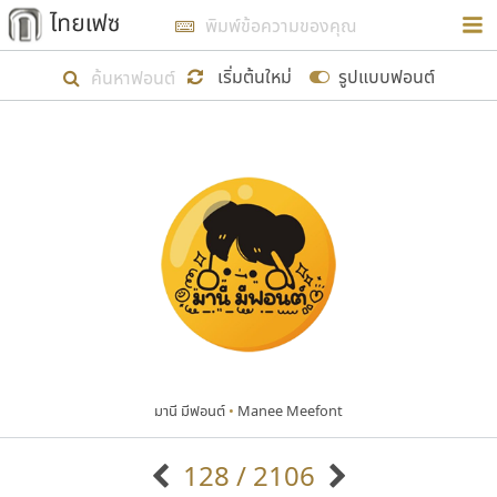
การในรูปแบบใหม่เพื่อใช้เป็นแนวทางในการศึกษารูป
ร่างหน้าตาของฟอนต์ไทยสำหรับการเรียนรู้เพื่อเริ่ม
เริ่มต้นใหม่
รูปแบบฟอนต์
สร้างฟอนต์ของตัวเอง ในเดือนมีนาคม พ.ศ. ๒๕๖๒ จึง
ได้เริ่ม ไทยเฟซ นี้ขึ้นมา
แสดงฟอนต์ทั้งหมด
เป้าหมายที่ยังคงดำเนินไปอยู่ คือการเพิ่มฟอนต์ไทย
เข้าไปให้ได้อย่างน้อยเดือนละ ๓๐ ฟอนต์ นั่นหมายถึง
ปลายปี พ.ศ. ๒๕๖๒ จะมีฟอนต์ไม่ต่ำกว่า ๔๐๐ ฟอนต์ใน
ระบบ หวังว่า นอกจากจะเป็นประโยชน์ต่อตนเองแล้ว
จะมีประโยชน์กับผู้อื่นได้บ้าง ไม่มากก็น้อย
มานี มีฟอนต์
•
Manee Meefont
ขอขอบคุณ
128 / 2106
ตัวอักษรมีหัวขมวด
แบบตัวอักษรหัวบัว