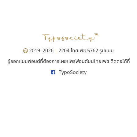
ซู๊ดดู๊ซ
ซูเปอร์สโตร์
zooddooz
Superstore Font
สรรเสริญ เหรียญทอง
ฉัตรณรงค์ จริงศุภธาดา
2019–2026
2204 ไทยเฟซ 5762 รูปแบบ
|
ผู้ออกแบบฟอนต์ที่ต้องการเผยแพร่ฟอนต์บนไทยเฟซ ติดต่อได้ที่
TypoSociety
ทีเอส ฟอนต์
คราฟตี้ฟอนต์
TS Font
Crafty Font
ธงชัย ศรีเมือง
จิลดา ฤทธิ์คำรพ