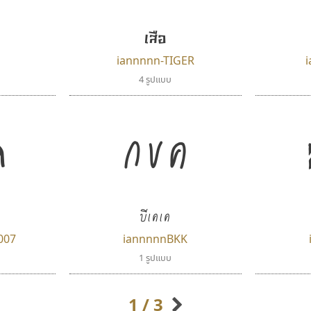
Cadson Demak
Crafty Font
จิลดา ฤทธิ์คำรพ
เสือ
iannnnn-TIGER
4 รูปแบบ
ค
กขค
บีเคเค
ดีอาร์ ดีไซน์
สุราฟอนต์
DR Design
Surafont
007
iannnnnBKK
ดำรง เติมทอง
ณัฐพล วัดอ่อน
1 รูปแบบ
1 / 3