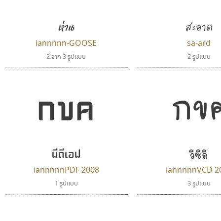
Jipatype
B2 SIGN
อานุภาพ ใจชำนาญ
กิตติศักดิ์ ศิริกมลเสถียร
ห่าน
สะอาด
iannnnn-GOOSE
sa-ard
2 จาก 3 รูปแบบ
2 รูปแบบ
กข
กขค
วีซีดี
พีดีเอฟ
ธรรมดาสตูดิโอ
พ็อกเก็ตฟอนต์
dhammadha studio
Pocket Fonts
iannnnnPDF 2008
iannnnnVCD 2
มณฑล ธนาโรจน์
1 รูปแบบ
3 รูปแบบ