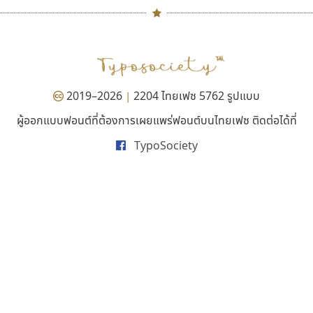
นังรอง
กูเกิล
#
TH
ฉ
uvSOV
Google
Naipol
TLWG
ช
วรวุฒิ ธนวัฒนาวนิช
O
Torsilp
ซ
2019–2026
2204 ไทยเฟซ 5762 รูปแบบ
|
P
TS
PANI
Type Buthon
ฐ
ผู้ออกแบบฟอนต์ที่ต้องการเผยแพร่ฟอนต์บนไทยเฟซ ติดต่อได้ที่
PK
Typomancer
ฑ
บุษกร ฮวบแช่ม
ยูนิตี้ โพรเกรส
ส
TypoSociety
PS
U
บวร จรดล
รัชภูมิ ปัญส่งเสริม
ส
Q
UID
ด
ปรัชญา สิงห์โต
รัตติกร แสนบัว
ส
R
UNK
ต
ปริญญา โรจน์อารยานนท์
รณฤทธิ์ จันทะสิน
ส
ประชิด ทิณบุตร
รพี สุวีรานนท์
ส
S
UPC
ถ
ประชาธิปไทป์
วัฒนา ลังกาพยอม
ส
Sarun’s
V
ท
ปาณิสรา ฉัตรเดชาชัย
วิทยา ไตรสารวัฒนะ
ส
SD
W
ธ
พิชยา โพธิปัสสา
วิธินี มุสิกนาม
สุ
SOV
X
น
พูลลาภ วีระธนาบุตร
วิรัช ศรเลิศล้ำวานิช
ส
SP
Y
บ
พ็อกเก็ตฟอนต์
วีระยุทธ อังคะราช
ส
Superstore
Z
ป
พงศธรณ์ สระอุทัย
วัลวรัล รุ่งนิติธิรารัชต์
ส
Surafont
zooddooz
ผ