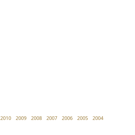
ซู๊ดดู๊ซ
ทอศิลป์
zooddooz
Torsilp
สรรเสริญ เหรียญทอง
ภาณุพันธุ์ ตะลันกูล
2010
2009
2008
2007
2006
2005
2004