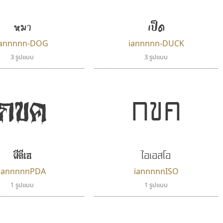
Iannnnn
PanisaraAnn Font
ปรัชญา สิงห์โต
ปาณิสรา ฉัตรเดชาชัย
เป็ด
หมา
iannnnn-DOG
iannnnn-DUCK
3 รูปแบบ
3 รูปแบบ
กขค
กขค
ไอเอสโอ
เคอาร์ต ฟอนต์
ฟอนต์คราฟ
ผีดีเอ
Kart Font
Fontcraft
iannnnnPDA
iannnnnISO
นิกร ศิริสวัสดิ์
จุติพงศ์ ภูสุมาศ • สุวิสา ภูสุมาศ
1 รูปแบบ
1 รูปแบบ