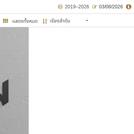
2019–2026
03/08/2026
แสดงทั้งหมด
นหมายถึง ปลายปี พ.ศ. ๒๕๖๒ จะมีฟอนต์
ด้บ้าง ไม่มากก็น้อย
ษรไทย
์.คอม