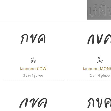
กขค
กข
ตัวอักษรมีหัวขมวด
แบบตัวการ์ตูน
ตัวอักษรไม่มีหัวขมวด
แบบตัวดิสเพลย์
9
A
B
C
D
E
F
ฟอนต์ยอดนิยม
แบบตัวประดิษฐ์
ฟอนต์ล้านดาวน์โหลด
ก
ข
ค
จ
ฉ
ช
แบบตัวพิกเซล
ซ
ฌ
ด
ต
ระบบปฏิบัติการ
แบบตัวพิมพ์ดีด
วัว
ลิง
อัตลักษณ์องค์กร
แบบตัวมีเชิงฐาน
iannnnn-COW
iannnnn-MON
3 จาก 4 รูปแบบ
2 จาก 4 รูปแบบ
กข
กขค
จิปาไทป์
บีทูไซน์