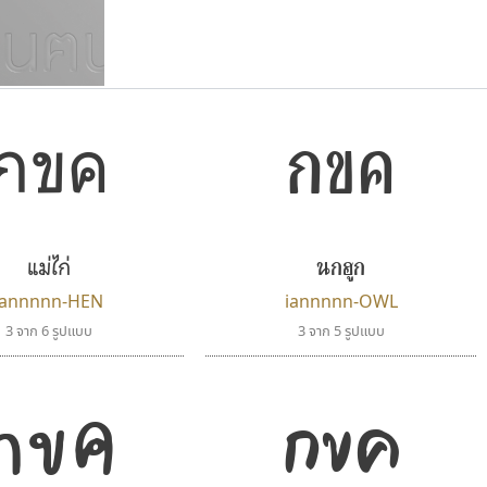
กขค
แบบตัวเขียนพู่กัน
แบบฟอนต์ซิ่ง
กขค
แบบตัวเนื้อความ
แบบลายมือผู้ใหญ่
S
T
U
V
W
Y
Z
แบบตัวเหลี่ยม
แบบลายมือวัยรุ่น
ย
แบบปลายมน
ร
ฤ
ล
ว
ศ
แบบลายมือเด็ก
ส
ห
อ
ฮ
แบบปลายแหลม
แบบอาลักษณ์
แม่ไก่
นกฮูก
แบบปากกาหัวตัด
iannnnn-HEN
iannnnn-OWL
3 จาก 6 รูปแบบ
3 จาก 5 รูปแบบ
กขค
กขค
ไอ้แอน
ปาณิสรา แอน