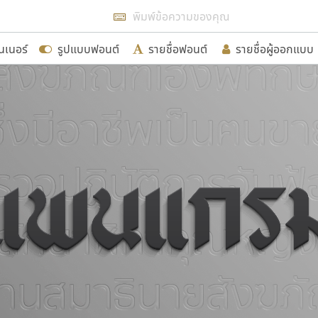
แสดงฟอนต์ทั้งหมด
นเนอร์
รูปแบบฟอนต์
รายชื่อฟอนต์
รายชื่อผู้ออกแบบ
รเพิ่มฟอนต์ไทยเข้าไปให้ได้อย่างน้อยเดือนละ ๓๐ ฟอนต์ นั่
นอกจากจะเป็นประโยชน์ต่อตนเองแล้ว จะมีประโยชน์กับผู้อื่นไ
ขอขอบคุณ
อกแบบฟอนต์ไทยทุกท่านที่สร้างสรรค์ผลงานเพื่อสืบสานอัก
อน ปรัชญา สิงห์โต ที่อนุญาตให้เผยแพร่ข้อมูลจาก ฟอนต