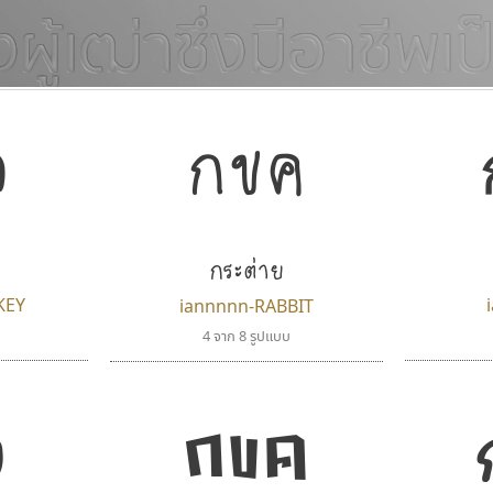
ค
กขค
แบบตัวอักษรจีน
แบบตัวอักษรหัวบัว
แบบตัวอักษรซ้อนเงา
แบบตัวอักษรหัวบอด
G
H
I
J
K
L
M
N
O
P
Q
R
แบบตัวอักษรย้อนยุค
แบบตัวอักษรเกาหลี
ถ
แบบตัวอักษรล้านนา
ท
ธ
น
บ
ป
แบบตัวอักษรเส้นขอบ
ผ
พ
ฟ
ภ
ม
แบบตัวอักษรลาว
แบบตัวอักษรแฟนซี
กระต่าย
แบบตัวอักษรสคริปท์
แบบตัวอักษรโบราณ
KEY
iannnnn-RABBIT
4 จาก 8 รูปแบบ
ค
กขค
คัดสรร ดีมาก
คราฟตี้ฟอนต์