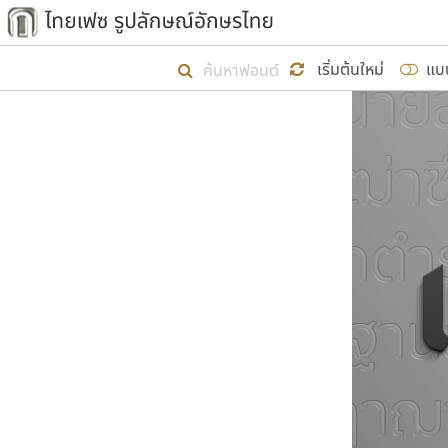
เริ่ม ไทยเฟซ นี้ขึ้นมา
เริ่มต้นใหม่
แบ
เป้าหมายที่ยังคงดำเนินไปอยู่ คือกา
ไม่ต่ำกว่า ๔๐๐ ฟอนต์ในระบบ หวังว่า 
ผู้อ
คุณแ