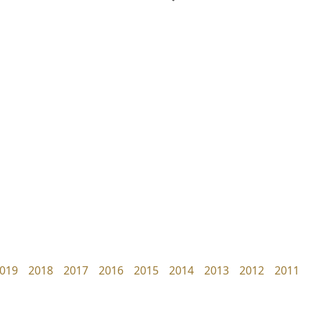
ทีเอส ฟอนต์
เลย์อิจิ
TS Font
Layiji
ธงชัย ศรีเมือง
นำโชค สินมงคลรักษา
019
2018
2017
2016
2015
2014
2013
2012
2011