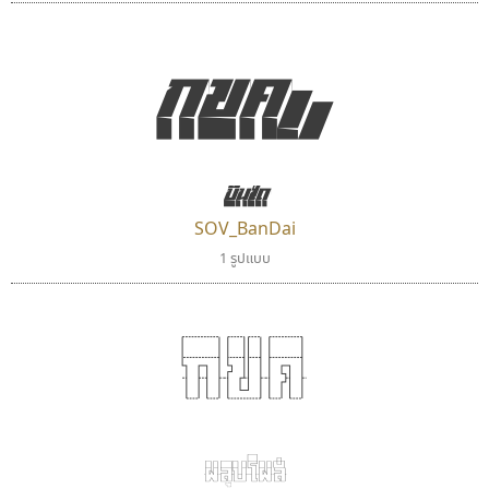
กขค)
เคอาร์ต ฟอนต์
กูเกิล
บันได
Kart Font
Google
นิกร ศิริสวัสดิ์
SOV_BanDai
1 รูปแบบ
กขค
ผลุบโผล่