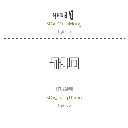
มุมมอง
SOV_MumMong
1 รูปแบบ
กขค
ยูไอดี ฟอนต์
คัดสรร ดีมาก
UID Font
Cadson Demak
สร้างสรรค์ สมกุศล
หลงทาง
SOV_LongThang
1 รูปแบบ