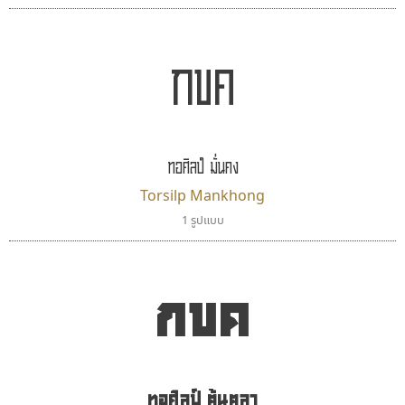
กขค
ทอศิลป์ มั่นคง
Torsilp Mankhong
1 รูปแบบ
จิปาไทป์
คราฟตี้ฟอนต์
Jipatype
Crafty Font
อานุภาพ ใจชำนาญ
จิลดา ฤทธิ์คำรพ
กขค
ทอศิลป์ ต้นตุลา