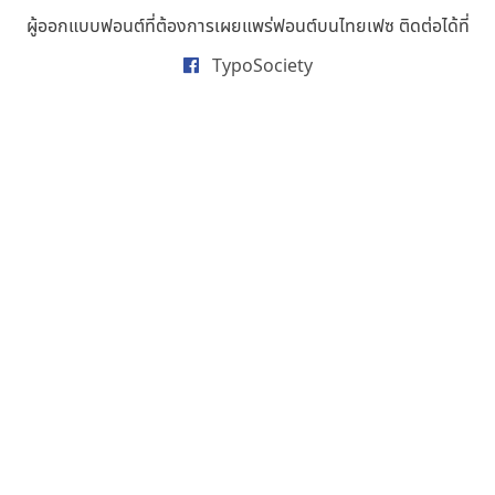
ธารทิพย์ เกตุย้อย
ผู้ออกแบบฟอนต์ที่ต้องการเผยแพร่ฟอนต์บนไทยเฟซ ติดต่อได้ที่
นิกร ศิริสวัสดิ์
TypoSociety
นิวัฒน์ ภัทโรวาสน์
นพิน วรรณบูรณ์
นภนต์ พุทธิพัฒนกุล
นำโชค สินมงคลรักษา
บีทีเอ็น ฟอนต์
บุษกร ฮวบแช่ม
บวร จรดล
ปรัชญา สิงห์โต
ปริญญา โรจน์อารยานนท์
ประชิด ทิณบุตร
ประชาธิปไทป์
ปาณิสรา ฉัตรเดชาชัย
พิชยา โพธิปัสสา
พูลลาภ วีระธนาบุตร
พ็อกเก็ตฟอนต์
พงศธรณ์ สระอุทัย