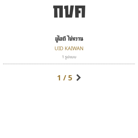
กขค
ยูไอดี ไข่หวาน
UID KAIWAN
ธรรมดาสตูดิโอ
ฟอนต์คราฟ
1 รูปแบบ
dhammadha studio
Fontcraft
มณฑล ธนาโรจน์
จุติพงศ์ ภูสุมาศ • สุวิสา ภูสุมาศ
1 / 5
กิตติศักดิ์ ศิริกมลเสถียร
กิตติ ศิริรัตนบุญชัย
กัลย์สุดา เปี่ยมประจักพงษ์
กัลยาณมิตร นรรัตน์พุทธิ
ก-ฮ