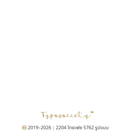
ฎายิน ลีลา
ณัฐชนน สตันยสุวรรณ
ณัฐพล พุ่มห่วง
ณัฐพล วัดอ่อน
ณัฐพล อู่ผลเจริญ
ณัฐวุฒิ วันดี
ณัฐวุฒิ เชิงดี
ณัฐวิทย์ นพเก้า
ณภัทร วิจิตรกรสกุล
ดุสิต สุภาสวัสดิ์
ดีอาร์ ดีไซน์
ทิพวัลย์ สัมนาวงศ์
ทวีชัย อัศวรังสิตแสง
ธัญชภัสส์ จันทรนิมิ
ธัญรมณ ผู้ภาวศุทธิ
ธีร์ชญาน์ นามขาน
ธีรวัฒน์ พจน์วิบูลศิริ
ธงชัย ศรีเมือง
2019–2026
2204 ไทยเฟซ 5762 รูปแบบ
|
ธนัญธร เลิศไพรวัลย์