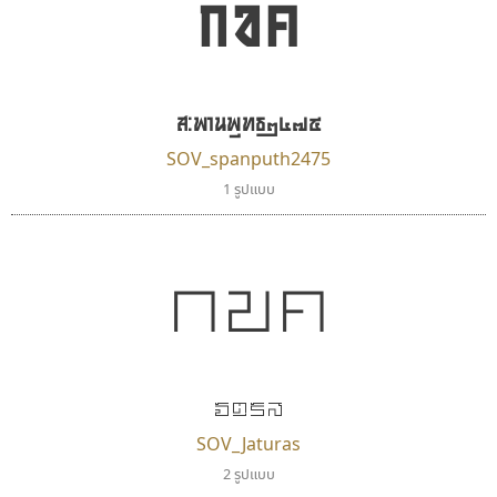
กขค
ตัวอักษรไม่มีหัวขมวด
แบบตัวอักษรหัวบอด
9
A
B
C
D
E
F
G
H
I
J
ผู้ออกแบบฟอนต์ไทยทุกท่านที่สร้างสรรค์ผลงานเพื่อ
ฟอนต์ยอดนิยม
แบบตัวอักษรเกาหลี
สืบสานอักษรไทย
K
L
M
N
O
P
Q
R
S
T
U
ฟอนต์ล้านดาวน์โหลด
แบบตัวอักษรเส้นขอบ
คุณแอน ปรัชญา สิงห์โต ที่อนุญาตให้เผยแพร่ข้อมูล
ระบบปฏิบัติการ
แบบตัวอักษรแฟนซี
สะพานพุทธ๒๔๗๕
V
W
Y
Z
อัตลักษณ์องค์กร
แบบตัวอักษรโบราณ
จาก ฟอนต์.คอม
แบบตัวการ์ตูน
แบบตัวเขียนพู่กัน
SOV_spanputh2475
ก
ข
ค
จ
ฉ
ช
ซ
ฌ
ด
ต
ถ
แบบตัวดิสเพลย์
แบบตัวเนื้อความ
1 รูปแบบ
แบบตัวประดิษฐ์
แบบตัวเหลี่ยม
ท
ธ
น
บ
ป
ผ
พ
ฟ
ภ
ม
ย
แบบตัวพิกเซล
แบบปลายมน
ร
ฤ
ล
ว
ศ
ส
ห
อ
ฮ
แบบตัวพิมพ์ดีด
แบบปลายแหลม
กขค
แบบตัวมีเชิงฐาน
แบบปากกาหัวตัด
แบบตัวอักษรจีน
แบบฟอนต์ซิ่ง
ไอ้แอน
บีทูไซน์
แบบตัวอักษรซ้อนเงา
แบบลายมือผู้ใหญ่
Iannnnn
B2 SIGN
แบบตัวอักษรย้อนยุค
แบบลายมือวัยรุ่น
ปรัชญา สิงห์โต
กิตติศักดิ์ ศิริกมลเสถียร
แบบตัวอักษรล้านนา
แบบลายมือเด็ก
จัตุรัส
แบบตัวอักษรลาว
แบบอาลักษณ์
SOV_Jaturas
แบบตัวอักษรสคริปท์
2 รูปแบบ