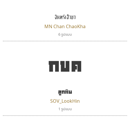
FontUni
uvSOV
สังศิต ไสววรรณ
วรวุฒิ ธนวัฒนาวนิช
จันทร์เจ้าขา
MN Chan ChaoKha
6 รูปแบบ
กขค
ดีอาร์ ดีไซน์
ลูกหิน
ทีเอส ฟอนต์
DR Design
TS Font
SOV_LookHin
ดำรง เติมทอง
ธงชัย ศรีเมือง
1 รูปแบบ