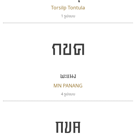
Torsilp Tontula
1 รูปแบบ
ทอศิลป์
ธีชา สตูดิโอ 23
กขค
Torsilp
Tcha Studio 23
ภาณุพันธุ์ ตะลันกูล
ธีร์ชญาน์ นามขาน
พะแนง
MN PANANG
4 รูปแบบ
กขค
ฟอนต์อยู่นี่
นังรอง