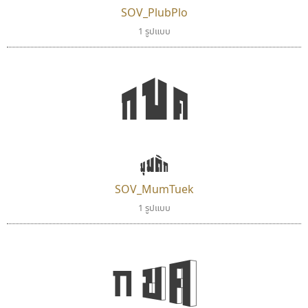
SOV_PlubPlo
ซู๊ดดู๊ซ
มานี มีฟอนต์
1 รูปแบบ
zooddooz
Manee Meefont
สรรเสริญ เหรียญทอง
ศรัณยพัชร์ ธารีสิทธิ์
กขค
มุมตึก
SOV_MumTuek
1 รูปแบบ
ซูเปอร์สโตร์
สุราฟอนต์
Superstore Font
Surafont
กขค
ฉัตรณรงค์ จริงศุภธาดา
ณัฐพล วัดอ่อน