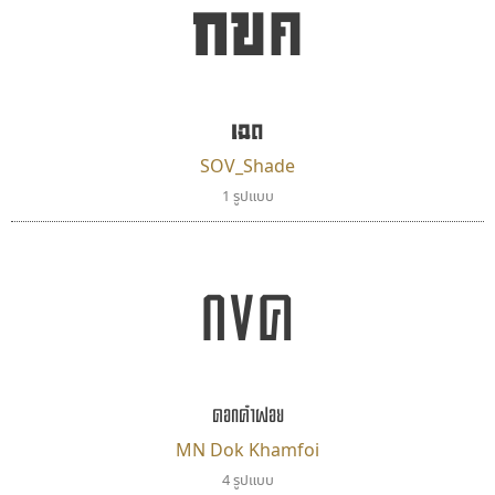
กขค
ปาณิสรา แอน
ไทโปแมนเซอร์
PanisaraAnn Font
Typomancer
เฉด
ปาณิสรา ฉัตรเดชาชัย
วริทธิ์ ไชยกูล
SOV_Shade
1 รูปแบบ
กขค
ดอกคำฝอย
พ็อกเก็ตฟอนต์
เลย์อิจิ
MN Dok Khamfoi
Pocket Fonts
Layiji
4 รูปแบบ
นำโชค สินมงคลรักษา