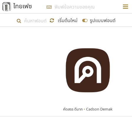
การในรูปแบบใหม่เพื่อใช้เป็นแนวทางในการศึกษารูป
ร่างหน้าตาของฟอนต์ไทยสำหรับการเรียนรู้เพื่อเริ่ม
เริ่มต้นใหม่
รูปแบบฟอนต์
สร้างฟอนต์ของตัวเอง ในเดือนมีนาคม พ.ศ. ๒๕๖๒ จึง
ได้เริ่ม ไทยเฟซ นี้ขึ้นมา
แสดงฟอนต์ทั้งหมด
เป้าหมายที่ยังคงดำเนินไปอยู่ คือการเพิ่มฟอนต์ไทย
เข้าไปให้ได้อย่างน้อยเดือนละ ๓๐ ฟอนต์ นั่นหมายถึง
ปลายปี พ.ศ. ๒๕๖๒ จะมีฟอนต์ไม่ต่ำกว่า ๔๐๐ ฟอนต์ใน
ระบบ หวังว่า นอกจากจะเป็นประโยชน์ต่อตนเองแล้ว
จะมีประโยชน์กับผู้อื่นได้บ้าง ไม่มากก็น้อย
คัดสรร ดีมาก
•
Cadson Demak
ขอขอบคุณ
ตัวอักษรมีหัวขมวด
แบบตัวอักษรหัวบัว