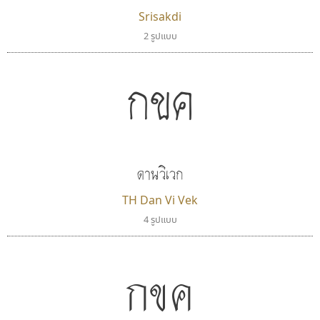
Srisakdi
2 รูปแบบ
ไอ้แอน
ปาณิสรา แอน
กขค
Iannnnn
PanisaraAnn Font
ปรัชญา สิงห์โต
ปาณิสรา ฉัตรเดชาชัย
ดานวิเวก
TH Dan Vi Vek
4 รูปแบบ
กขค
ซูเปอร์สโตร์
เคอาร์ต ฟอนต์