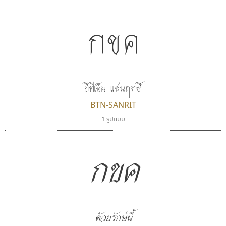
กขค
ทีเอส ฟอนต์
พ็อกเก็ตฟอนต์
บีทีเอ็น แสนฤทธิ์
TS Font
Pocket Fonts
ธงชัย ศรีเมือง
BTN-SANRIT
1 รูปแบบ
กขค
ดัวยรักษ์นี้