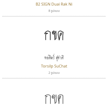
B2 SIGN Duai Rak Ni
บีทูไซน์
ยูไอดี ฟอนต์
8 รูปแบบ
B2 SIGN
UID Font
กิตติศักดิ์ ศิริกมลเสถียร
สร้างสรรค์ สมกุศล
กขค
ทอศิลป์ สุชาติ
Torsilp SuChat
2 รูปแบบ
กขค
คัดสรร ดีมาก
คราฟตี้ฟอนต์
Cadson Demak
Crafty Font
จิลดา ฤทธิ์คำรพ