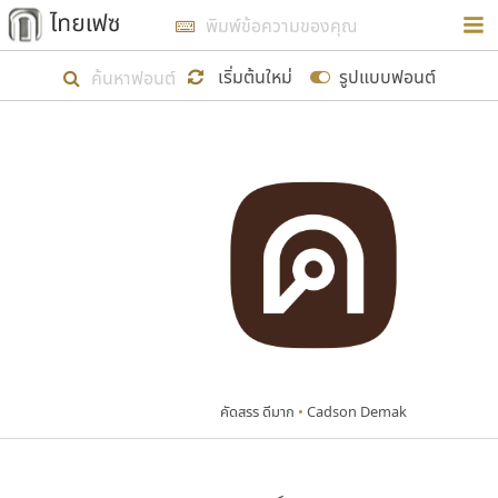
การในรูปแบบใหม่เพื่อใช้เป็นแนวทางในการศึกษารูป
ร่างหน้าตาของฟอนต์ไทยสำหรับการเรียนรู้เพื่อเริ่ม
เริ่มต้นใหม่
รูปแบบฟอนต์
สร้างฟอนต์ของตัวเอง ในเดือนมีนาคม พ.ศ. ๒๕๖๒ จึง
ได้เริ่ม ไทยเฟซ นี้ขึ้นมา
แสดงฟอนต์ทั้งหมด
เป้าหมายที่ยังคงดำเนินไปอยู่ คือการเพิ่มฟอนต์ไทย
เข้าไปให้ได้อย่างน้อยเดือนละ ๓๐ ฟอนต์ นั่นหมายถึง
ปลายปี พ.ศ. ๒๕๖๒ จะมีฟอนต์ไม่ต่ำกว่า ๔๐๐ ฟอนต์ใน
ระบบ หวังว่า นอกจากจะเป็นประโยชน์ต่อตนเองแล้ว
จะมีประโยชน์กับผู้อื่นได้บ้าง ไม่มากก็น้อย
คัดสรร ดีมาก
•
Cadson Demak
ขอขอบคุณ
ตัวอักษรมีหัวขมวด
แบบตัวอักษรหัวบัว