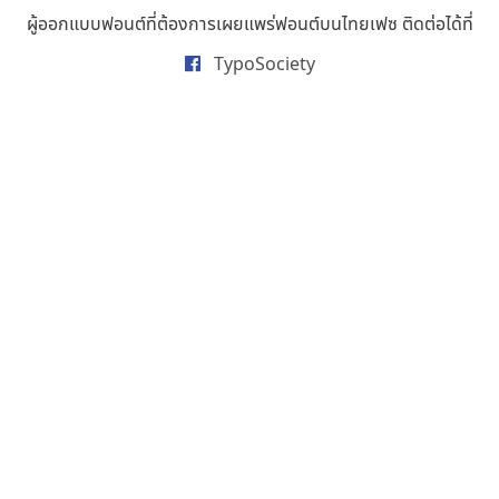
ธารทิพย์ เกตุย้อย
ผู้ออกแบบฟอนต์ที่ต้องการเผยแพร่ฟอนต์บนไทยเฟซ ติดต่อได้ที่
นิกร ศิริสวัสดิ์
TypoSociety
นิวัฒน์ ภัทโรวาสน์
นพิน วรรณบูรณ์
นภนต์ พุทธิพัฒนกุล
นำโชค สินมงคลรักษา
บีทีเอ็น ฟอนต์
บุษกร ฮวบแช่ม
บวร จรดล
ปรัชญา สิงห์โต
ปริญญา โรจน์อารยานนท์
ประชิด ทิณบุตร
ประชาธิปไทป์
ปาณิสรา ฉัตรเดชาชัย
พิชยา โพธิปัสสา
พูลลาภ วีระธนาบุตร
พ็อกเก็ตฟอนต์
พงศธรณ์ สระอุทัย