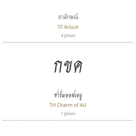
Superstore Font
Kart Font
ฉัตรณรงค์ จริงศุภธาดา
นิกร ศิริสวัสดิ์
อาลักษณ์
TF Arluck
4 รูปแบบ
กขค
เลย์อิจิ
ทอศิลป์
ชาร์มออฟเอยู
Layiji
Torsilp
TH Charm of AU
นำโชค สินมงคลรักษา
ภาณุพันธุ์ ตะลันกูล
1 รูปแบบ