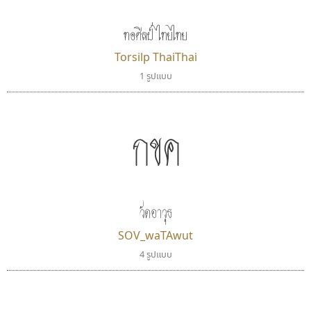
ทอศิลป์ ไทยไทย
Torsilp ThaiThai
1 รูปแบบ
กขค
กูเกิล
มานี มีฟอนต์
Google
Manee Meefont
ศรัณยพัชร์ ธารีสิทธิ์
วัดอาวุธ
SOV_waTAwut
4 รูปแบบ