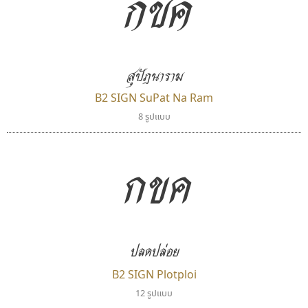
กขค
ตัวอักษรไม่มีหัวขมวด
แบบตัวอักษรหัวบอด
9
A
B
C
D
E
F
G
H
I
J
ผู้ออกแบบฟอนต์ไทยทุกท่านที่สร้างสรรค์ผลงานเพื่อ
ฟอนต์ยอดนิยม
แบบตัวอักษรเกาหลี
สืบสานอักษรไทย
K
L
M
N
O
P
Q
R
S
T
U
ฟอนต์ล้านดาวน์โหลด
แบบตัวอักษรเส้นขอบ
คุณแอน ปรัชญา สิงห์โต ที่อนุญาตให้เผยแพร่ข้อมูล
ระบบปฏิบัติการ
แบบตัวอักษรแฟนซี
V
W
Y
Z
สุปัฎนาราม
อัตลักษณ์องค์กร
แบบตัวอักษรโบราณ
จาก ฟอนต์.คอม
แบบตัวการ์ตูน
แบบตัวเขียนพู่กัน
B2 SIGN SuPat Na Ram
ก
ข
ค
จ
ฉ
ช
ซ
ฌ
ด
ต
ถ
แบบตัวดิสเพลย์
แบบตัวเนื้อความ
8 รูปแบบ
แบบตัวประดิษฐ์
แบบตัวเหลี่ยม
ท
ธ
น
บ
ป
ผ
พ
ฟ
ภ
ม
ย
แบบตัวพิกเซล
แบบปลายมน
กขค
ร
ฤ
ล
ว
ศ
ส
ห
อ
ฮ
แบบตัวพิมพ์ดีด
แบบปลายแหลม
แบบตัวมีเชิงฐาน
แบบปากกาหัวตัด
แบบตัวอักษรจีน
แบบฟอนต์ซิ่ง
ฟอนต์คราฟ
ฟอนต์อยู่นี่
แบบตัวอักษรซ้อนเงา
แบบลายมือผู้ใหญ่
Fontcraft
FontUni
แบบตัวอักษรย้อนยุค
แบบลายมือวัยรุ่น
จุติพงศ์ ภูสุมาศ • สุวิสา ภูสุมาศ
สังศิต ไสววรรณ
แบบตัวอักษรล้านนา
แบบลายมือเด็ก
ปลดปล่อย
แบบตัวอักษรลาว
แบบอาลักษณ์
B2 SIGN Plotploi
แบบตัวอักษรสคริปท์
12 รูปแบบ