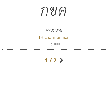
กขค
จามรมาน
TH Charmonman
ธีชา สตูดิโอ 23
สุราฟอนต์
2 รูปแบบ
Tcha Studio 23
Surafont
ธีร์ชญาน์ นามขาน
ณัฐพล วัดอ่อน
1 / 2
กิตติศักดิ์ ศิริกมลเสถียร
กิตติ ศิริรัตนบุญชัย
กัลย์สุดา เปี่ยมประจักพงษ์
กัลยาณมิตร นรรัตน์พุทธิ
ก-ฮ