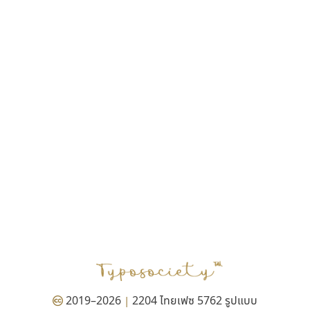
ฎายิน ลีลา
ณัฐชนน สตันยสุวรรณ
ณัฐพล พุ่มห่วง
ณัฐพล วัดอ่อน
ณัฐพล อู่ผลเจริญ
ณัฐวุฒิ วันดี
ณัฐวุฒิ เชิงดี
ณัฐวิทย์ นพเก้า
ณภัทร วิจิตรกรสกุล
ดุสิต สุภาสวัสดิ์
ดีอาร์ ดีไซน์
ทิพวัลย์ สัมนาวงศ์
ทวีชัย อัศวรังสิตแสง
ธัญชภัสส์ จันทรนิมิ
ธัญรมณ ผู้ภาวศุทธิ
ธีร์ชญาน์ นามขาน
ธีรวัฒน์ พจน์วิบูลศิริ
ธงชัย ศรีเมือง
2019–2026
2204 ไทยเฟซ 5762 รูปแบบ
|
ธนัญธร เลิศไพรวัลย์