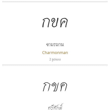
กขค
จามรมาน
Charmonman
2 รูปแบบ
ซู๊ดดู๊ซ
จิปาไทป์
zooddooz
Jipatype
สรรเสริญ เหรียญทอง
อานุภาพ ใจชำนาญ
กขค
ศรีศักดิ์