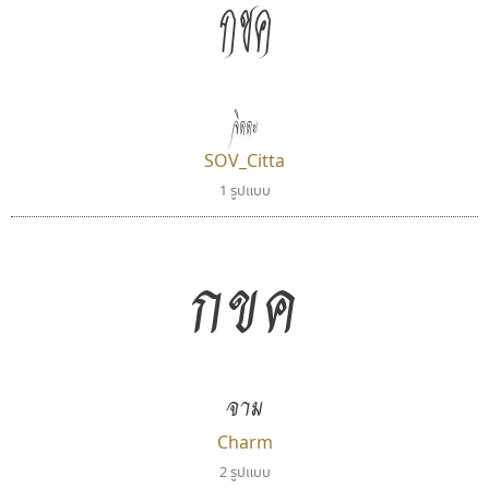
กขค
ธรรมดาสตูดิโอ
นังรอง
dhammadha studio
uvSOV
จิตตะ
มณฑล ธนาโรจน์
วรวุฒิ ธนวัฒนาวนิช
SOV_Citta
1 รูปแบบ
กขค
จาม
ไทโปแมนเซอร์
ดีอาร์ ดีไซน์
Charm
Typomancer
DR Design
2 รูปแบบ
วริทธิ์ ไชยกูล
ดำรง เติมทอง