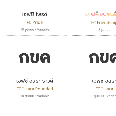
B2 SIGN
Google
กิตติศักดิ์ ศิริกมลเสถียร
เอฟซี เฟรนด์
เอฟซี ไพรด์
FC Pride
FC Friendshi
10 รูปแบบ
•
Variable
8 รูปแบบ
กข
กขค
เอฟซี อิสระ ราวด์
เอฟซี อิสร
พ็อกเก็ตฟอนต์
ฟอนต์คราฟ
Pocket Fonts
Fontcraft
FC Issara Rounded
FC Issara
จุติพงศ์ ภูสุมาศ • สุวิสา ภูสุมาศ
10 รูปแบบ
•
Variable
10 รูปแบบ
•
Variab