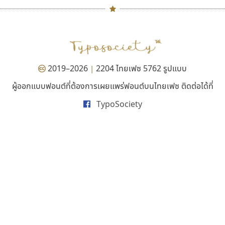
ยูไอดี ฟอนต์
เลย์อิจิ
#
TH
ฉ
UID Font
Layiji
Naipol
TLWG
ช
สร้างสรรค์ สมกุศล
นำโชค สินมงคลรักษา
O
Torsilp
ซ
2019–2026
2204 ไทยเฟซ 5762 รูปแบบ
|
P
TS
PANI
Type Buthon
ฐ
ผู้ออกแบบฟอนต์ที่ต้องการเผยแพร่ฟอนต์บนไทยเฟซ ติดต่อได้ที่
PK
Typomancer
ฑ
บุษกร ฮวบแช่ม
ยูนิตี้ โพรเกรส
ส
TypoSociety
PS
U
บวร จรดล
รัชภูมิ ปัญส่งเสริม
ส
Q
UID
ด
ปรัชญา สิงห์โต
รัตติกร แสนบัว
ส
R
UNK
ต
ปริญญา โรจน์อารยานนท์
รณฤทธิ์ จันทะสิน
ส
S
UPC
ถ
ประชิด ทิณบุตร
รพี สุวีรานนท์
ส
ประชาธิปไทป์
วัฒนา ลังกาพยอม
ส
Sarun’s
V
ท
ปาณิสรา ฉัตรเดชาชัย
วิทยา ไตรสารวัฒนะ
ส
SD
W
ธ
พิชยา โพธิปัสสา
วิธินี มุสิกนาม
สุ
SOV
X
น
พูลลาภ วีระธนาบุตร
วิรัช ศรเลิศล้ำวานิช
ส
SP
Y
บ
พ็อกเก็ตฟอนต์
วีระยุทธ อังคะราช
ส
Superstore
Z
ป
พงศธรณ์ สระอุทัย
วัลวรัล รุ่งนิติธิรารัชต์
ส
Surafont
zooddooz
ผ