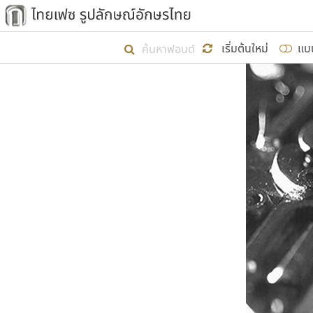
เริ่ม ไทยเฟซ นี้ขึ้นมา
เริ่มต้นใหม่
แบ
เป้าหมายที่ยังคงดำเนินไปอยู่ คือกา
ไม่ต่ำกว่า ๔๐๐ ฟอนต์ในระบบ หวังว่า 
ผู้อ
คุณแ