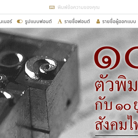
แสดงฟอนต์ทั้งหมด
นเนอร์
รูปแบบฟอนต์
รายชื่อฟอนต์
รายชื่อผู้ออกแบบ
รเพิ่มฟอนต์ไทยเข้าไปให้ได้อย่างน้อยเดือนละ ๓๐ ฟอนต์ นั่
นอกจากจะเป็นประโยชน์ต่อตนเองแล้ว จะมีประโยชน์กับผู้อื่นไ
ขอขอบคุณ
อกแบบฟอนต์ไทยทุกท่านที่สร้างสรรค์ผลงานเพื่อสืบสานอัก
อน ปรัชญา สิงห์โต ที่อนุญาตให้เผยแพร่ข้อมูลจาก ฟอนต