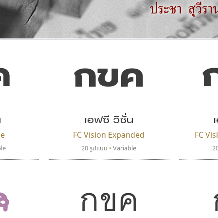
ค
กขค
แบบตัวอักษรจีน
แบบตัวอักษรหัวบัว
แบบตัวอักษรซ้อนเงา
แบบตัวอักษรหัวบอด
G
H
I
J
K
L
M
N
O
P
Q
R
แบบตัวอักษรย้อนยุค
แบบตัวอักษรเกาหลี
ถ
แบบตัวอักษรล้านนา
ท
ธ
น
บ
ป
แบบตัวอักษรเส้นขอบ
ผ
พ
ฟ
ภ
ม
แบบตัวอักษรลาว
แบบตัวอักษรแฟนซี
น
เอฟซี วิชั่น
เ
แบบตัวอักษรสคริปท์
แบบตัวอักษรโบราณ
de
FC Vision Expanded
FC Vi
le
20 รูปแบบ
•
Variable
2
กขค
ค
ไทโปแมนเซอร์
เคอาร์ต ฟอนต์