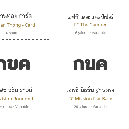
dhammadha studio
Torsilp
มณฑล ธนาโรจน์
ภาณุพันธุ์ ตะลันกูล
านทอง การ์ด
เอฟซี เดอะ แคมป์เปอร์
FC The Camper
an Thong - Card
6 รูปแบบ
•
Variable
6 รูปแบบ
กขค
กขค
ฟซี วิชั่น ราวด์
เอฟซี มิชชั่น ฐานตรง
ฟอนต์อยู่นี่
สุราฟอนต์
FontUni
Surafont
Vision Rounded
FC Mission Flat Base
สังศิต ไสววรรณ
ณัฐพล วัดอ่อน
0 รูปแบบ
•
Variable
20 รูปแบบ
•
Variable