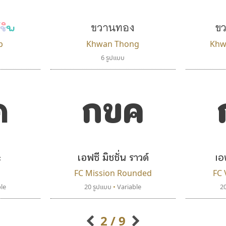
Typomancer
Kart Font
วริทธิ์ ไชยกูล
นิกร ศิริสวัสดิ์
ขวานทอง
ขว
ชิพ
p
Khwan Thong
Khw
6 รูปแบบ
ค
กขค
ะ
เอฟซี มิชชั่น ราวด์
เอ
จิปาไทป์
คราฟตี้ฟอนต์
Jipatype
Crafty Font
FC Mission Rounded
FC 
อานุภาพ ใจชำนาญ
จิลดา ฤทธิ์คำรพ
le
20 รูปแบบ
•
Variable
2
2 / 9