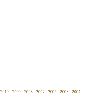
ซูเปอร์สโตร์
มานี มีฟอนต์
Superstore Font
Manee Meefont
ฉัตรณรงค์ จริงศุภธาดา
ศรัณยพัชร์ ธารีสิทธิ์
2010
2009
2008
2007
2006
2005
2004