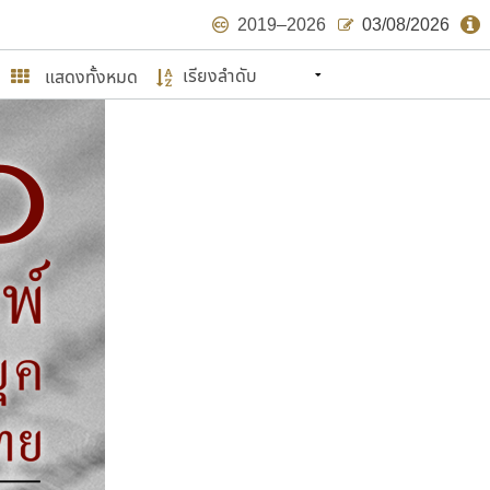
2019–2026
03/08/2026
แสดงทั้งหมด
นหมายถึง ปลายปี พ.ศ. ๒๕๖๒ จะมีฟอนต์
ด้บ้าง ไม่มากก็น้อย
ษรไทย
์.คอม