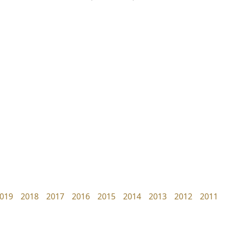
ไอ้แอน
ธีชา สตูดิโอ 23
Iannnnn
Tcha Studio 23
ปรัชญา สิงห์โต
ธีร์ชญาน์ นามขาน
019
2018
2017
2016
2015
2014
2013
2012
2011