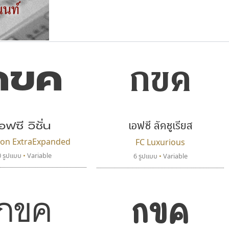
กขค
กขค
แบบตัวเขียนพู่กัน
แบบฟอนต์ซิ่ง
แบบตัวเนื้อความ
แบบลายมือผู้ใหญ่
S
T
U
V
W
Y
Z
แบบตัวเหลี่ยม
แบบลายมือวัยรุ่น
ย
แบบปลายมน
ร
ฤ
ล
ว
ศ
แบบลายมือเด็ก
ส
ห
อ
ฮ
แบบปลายแหลม
แบบอาลักษณ์
อฟซี วิชั่น
เอฟซี ลัคชูเรียส
แบบปากกาหัวตัด
sion ExtraExpanded
FC Luxurious
0 รูปแบบ
•
Variable
6 รูปแบบ
•
Variable
กขค
กขค
ธรรมดาสตูดิโอ
ทอศิลป์