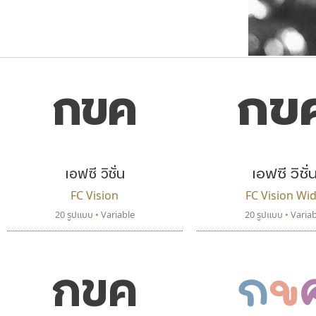
กขค
กข
ตัวอักษรมีหัวขมวด
แบบตัวการ์ตูน
ตัวอักษรไม่มีหัวขมวด
แบบตัวดิสเพลย์
9
A
B
C
D
E
F
ฟอนต์ยอดนิยม
แบบตัวประดิษฐ์
ฟอนต์ล้านดาวน์โหลด
ก
ข
ค
จ
ฉ
ช
แบบตัวพิกเซล
ซ
ฌ
ด
ต
ระบบปฏิบัติการ
แบบตัวพิมพ์ดีด
เอฟซี วิชั่น
เอฟซี วิชั่
อัตลักษณ์องค์กร
แบบตัวมีเชิงฐาน
FC Vision
FC Vision Wi
20 รูปแบบ
•
Variable
20 รูปแบบ
•
Variab
กข
กขค
บีทูไซน์
กูเกิล