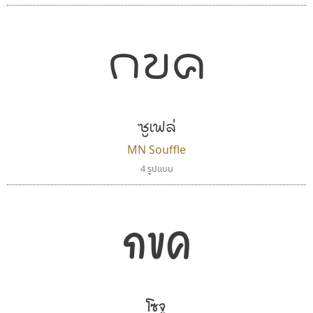
กขค
ซูเฟล่
MN Souffle
4 รูปแบบ
ทอศิลป์
สุราฟอนต์
Torsilp
Surafont
ภาณุพันธุ์ ตะลันกูล
ณัฐพล วัดอ่อน
กขค
โซจู