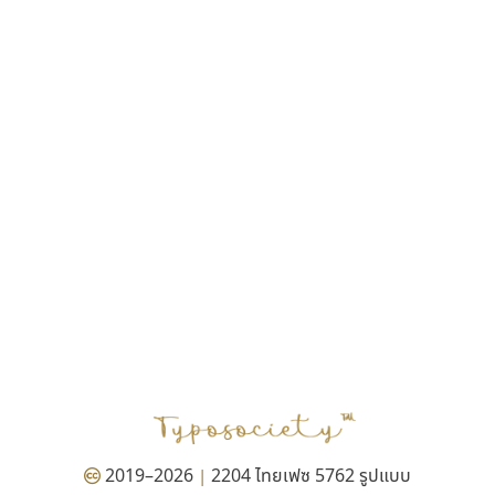
ฎายิน ลีลา
ณัฐชนน สตันยสุวรรณ
ณัฐพล พุ่มห่วง
ณัฐพล วัดอ่อน
ณัฐพล อู่ผลเจริญ
ณัฐวุฒิ วันดี
ณัฐวุฒิ เชิงดี
ณัฐวิทย์ นพเก้า
ณภัทร วิจิตรกรสกุล
ดุสิต สุภาสวัสดิ์
ดีอาร์ ดีไซน์
ทิพวัลย์ สัมนาวงศ์
ทวีชัย อัศวรังสิตแสง
ธัญชภัสส์ จันทรนิมิ
ธัญรมณ ผู้ภาวศุทธิ
ธีร์ชญาน์ นามขาน
ธีรวัฒน์ พจน์วิบูลศิริ
ธงชัย ศรีเมือง
2019–2026
2204 ไทยเฟซ 5762 รูปแบบ
|
ธนัญธร เลิศไพรวัลย์