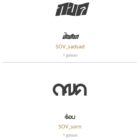
กขค
จิปาไทป์
เลย์อิจิ
Jipatype
Layiji
ซัดสาด
อานุภาพ ใจชำนาญ
นำโชค สินมงคลรักษา
SOV_sadsad
1 รูปแบบ
กขค
ซ้อน
เคอาร์ต ฟอนต์
ฟอนต์อยู่นี่
SOV_sorn
Kart Font
FontUni
1 รูปแบบ
นิกร ศิริสวัสดิ์
สังศิต ไสววรรณ