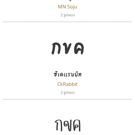
MN Soju
2 รูปแบบ
กขค
บีทูไซน์
นังรอง
B2 SIGN
uvSOV
กิตติศักดิ์ ศิริกมลเสถียร
วรวุฒิ ธนวัฒนาวนิช
ซีเคแรบบิท
CkRabbit
2 รูปแบบ
กขค
คัดสรร ดีมาก
ยูไอดี ฟอนต์