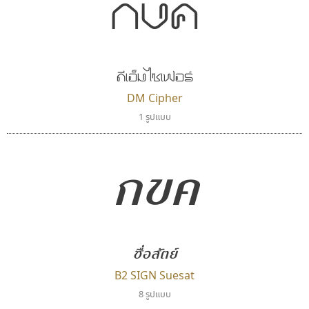
กขค
ตัวอักษรไม่มีหัวขมวด
แบบตัวอักษรหัวบอด
9
A
B
C
D
E
F
G
H
I
J
ผู้ออกแบบฟอนต์ไทยทุกท่านที่สร้างสรรค์ผลงานเพื่อ
ฟอนต์ยอดนิยม
แบบตัวอักษรเกาหลี
สืบสานอักษรไทย
K
L
M
N
O
P
Q
R
S
T
U
ฟอนต์ล้านดาวน์โหลด
แบบตัวอักษรเส้นขอบ
คุณแอน ปรัชญา สิงห์โต ที่อนุญาตให้เผยแพร่ข้อมูล
ระบบปฏิบัติการ
แบบตัวอักษรแฟนซี
V
W
Y
Z
ดีเอ็ม ไซเฟอร์
อัตลักษณ์องค์กร
แบบตัวอักษรโบราณ
จาก ฟอนต์.คอม
แบบตัวการ์ตูน
แบบตัวเขียนพู่กัน
DM Cipher
ก
ข
ค
จ
ฉ
ช
ซ
ฌ
ด
ต
ถ
แบบตัวดิสเพลย์
แบบตัวเนื้อความ
1 รูปแบบ
แบบตัวประดิษฐ์
แบบตัวเหลี่ยม
ท
ธ
น
บ
ป
ผ
พ
ฟ
ภ
ม
ย
แบบตัวพิกเซล
แบบปลายมน
กขค
ร
ฤ
ล
ว
ศ
ส
ห
อ
ฮ
แบบตัวพิมพ์ดีด
แบบปลายแหลม
แบบตัวมีเชิงฐาน
แบบปากกาหัวตัด
แบบตัวอักษรจีน
แบบฟอนต์ซิ่ง
ธรรมดาสตูดิโอ
ไทโปแมนเซอร์
แบบตัวอักษรซ้อนเงา
แบบลายมือผู้ใหญ่
dhammadha studio
Typomancer
แบบตัวอักษรย้อนยุค
แบบลายมือวัยรุ่น
มณฑล ธนาโรจน์
วริทธิ์ ไชยกูล
แบบตัวอักษรล้านนา
แบบลายมือเด็ก
ซื่อสัตย์
แบบตัวอักษรลาว
แบบอาลักษณ์
B2 SIGN Suesat
แบบตัวอักษรสคริปท์
8 รูปแบบ