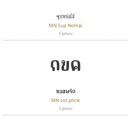
Cadson Demak
UID Font
สร้างสรรค์ สมกุศล
ซุปหน่อไม้
MN Sup Nomai
2 รูปแบบ
กขค
ซอสพริก
ทีเอส ฟอนต์
ดีอาร์ ดีไซน์
TS Font
DR Design
MN sot phrik
ธงชัย ศรีเมือง
ดำรง เติมทอง
2 รูปแบบ