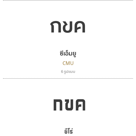
กขค
ปาณิสรา แอน
พ็อกเก็ตฟอนต์
ซีเอ็มยู
PanisaraAnn Font
Pocket Fonts
ปาณิสรา ฉัตรเดชาชัย
CMU
6 รูปแบบ
กขค
ซีโร่