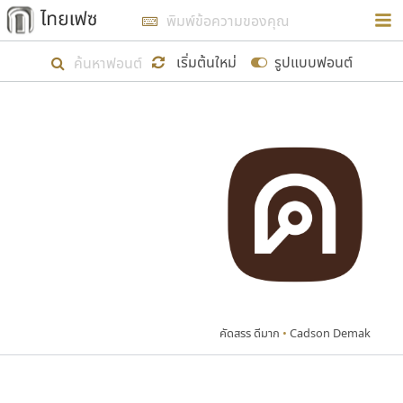
การในรูปแบบใหม่เพื่อใช้เป็นแนวทางในการศึกษารูป
ร่างหน้าตาของฟอนต์ไทยสำหรับการเรียนรู้เพื่อเริ่ม
เริ่มต้นใหม่
รูปแบบฟอนต์
สร้างฟอนต์ของตัวเอง ในเดือนมีนาคม พ.ศ. ๒๕๖๒ จึง
ได้เริ่ม ไทยเฟซ นี้ขึ้นมา
แสดงฟอนต์ทั้งหมด
เป้าหมายที่ยังคงดำเนินไปอยู่ คือการเพิ่มฟอนต์ไทย
เข้าไปให้ได้อย่างน้อยเดือนละ ๓๐ ฟอนต์ นั่นหมายถึง
ปลายปี พ.ศ. ๒๕๖๒ จะมีฟอนต์ไม่ต่ำกว่า ๔๐๐ ฟอนต์ใน
ระบบ หวังว่า นอกจากจะเป็นประโยชน์ต่อตนเองแล้ว
จะมีประโยชน์กับผู้อื่นได้บ้าง ไม่มากก็น้อย
คัดสรร ดีมาก
•
Cadson Demak
ขอขอบคุณ
ตัวอักษรมีหัวขมวด
แบบตัวอักษรหัวบัว