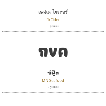
เอฟเค ไซเดอร์
FkCider
5 รูปแบบ
กขค
กูเกิล
ซู๊ดดู๊ซ
Google
zooddooz
สรรเสริญ เหรียญทอง
ซีฟู๊ด
MN Seafood
2 รูปแบบ