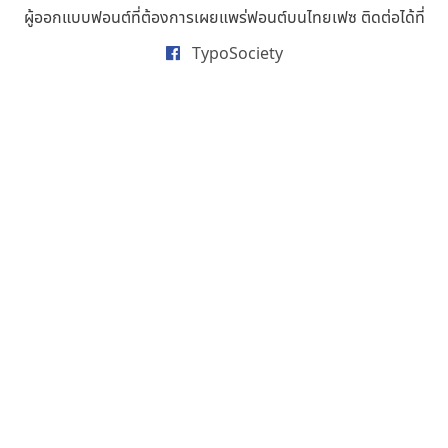
ผู้ออกแบบฟอนต์ที่ต้องการเผยแพร่ฟอนต์บนไทยเฟซ ติดต่อได้ที่
ธารทิพย์ เกตุย้อย
นิกร ศิริสวัสดิ์
TypoSociety
นิวัฒน์ ภัทโรวาสน์
นพิน วรรณบูรณ์
นภนต์ พุทธิพัฒนกุล
นำโชค สินมงคลรักษา
บีทีเอ็น ฟอนต์
บุษกร ฮวบแช่ม
บวร จรดล
ปรัชญา สิงห์โต
ปริญญา โรจน์อารยานนท์
ประชิด ทิณบุตร
ประชาธิปไทป์
ปาณิสรา ฉัตรเดชาชัย
พิชยา โพธิปัสสา
พูลลาภ วีระธนาบุตร
พ็อกเก็ตฟอนต์
พงศธรณ์ สระอุทัย