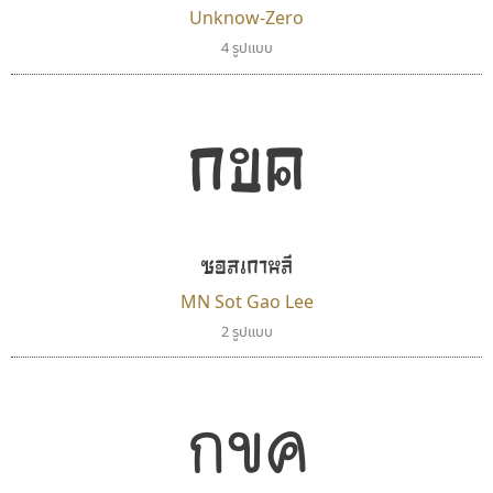
Unknow-Zero
ซูเปอร์สโตร์
ฟอนต์คราฟ
4 รูปแบบ
Superstore Font
Fontcraft
ฉัตรณรงค์ จริงศุภธาดา
จุติพงศ์ ภูสุมาศ • สุวิสา ภูสุมาศ
กขค
ซอสเกาหลี
MN Sot Gao Lee
2 รูปแบบ
ไอ้แอน
ธีชา สตูดิโอ 23
กขค
Iannnnn
Tcha Studio 23
ปรัชญา สิงห์โต
ธีร์ชญาน์ นามขาน