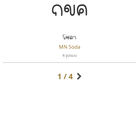
กขค
โซดา
MN Soda
คราฟตี้ฟอนต์
4 รูปแบบ
มานี มีฟอนต์
Crafty Font
Manee Meefont
จิลดา ฤทธิ์คำรพ
ศรัณยพัชร์ ธารีสิทธิ์
1 / 4
กิตติศักดิ์ ศิริกมลเสถียร
กิตติ ศิริรัตนบุญชัย
กัลย์สุดา เปี่ยมประจักพงษ์
กัลยาณมิตร นรรัตน์พุทธิ
ก-ฮ