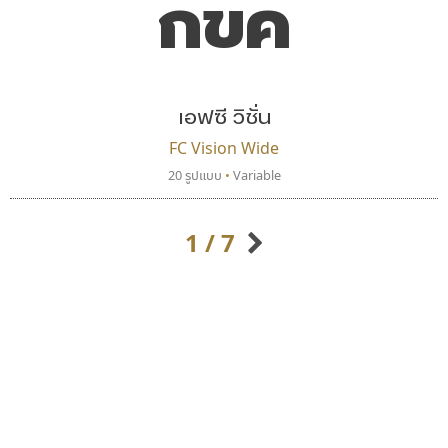
กขค
เอฟซี วิชั่น
FC Vision Wide
20 รูปแบบ
•
Variable
สุราฟอนต์
ซูเปอร์สโตร์
Surafont
Superstore Font
ณัฐพล วัดอ่อน
ฉัตรณรงค์ จริงศุภธาดา
1 / 7
กิตติศักดิ์ ศิริกมลเสถียร
กิตติ ศิริรัตนบุญชัย
กัลย์สุดา เปี่ยมประจักพงษ์
กัลยาณมิตร นรรัตน์พุทธิ
ก-ฮ