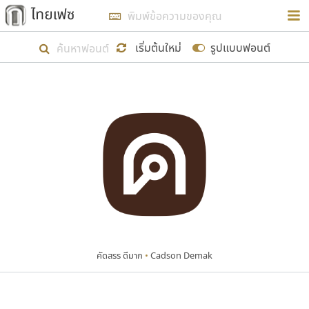
การในรูปแบบใหม่เพื่อใช้เป็นแนวทางในการศึกษารูป
ร่างหน้าตาของฟอนต์ไทยสำหรับการเรียนรู้เพื่อเริ่ม
เริ่มต้นใหม่
รูปแบบฟอนต์
สร้างฟอนต์ของตัวเอง ในเดือนมีนาคม พ.ศ. ๒๕๖๒ จึง
ได้เริ่ม ไทยเฟซ นี้ขึ้นมา
แสดงฟอนต์ทั้งหมด
เป้าหมายที่ยังคงดำเนินไปอยู่ คือการเพิ่มฟอนต์ไทย
เข้าไปให้ได้อย่างน้อยเดือนละ ๓๐ ฟอนต์ นั่นหมายถึง
ปลายปี พ.ศ. ๒๕๖๒ จะมีฟอนต์ไม่ต่ำกว่า ๔๐๐ ฟอนต์ใน
ระบบ หวังว่า นอกจากจะเป็นประโยชน์ต่อตนเองแล้ว
จะมีประโยชน์กับผู้อื่นได้บ้าง ไม่มากก็น้อย
คัดสรร ดีมาก
•
Cadson Demak
ขอขอบคุณ
ตัวอักษรมีหัวขมวด
แบบตัวอักษรหัวบัว