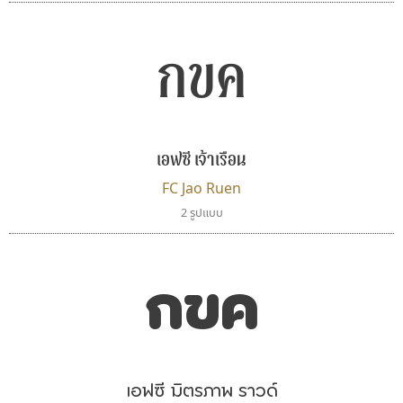
กขค
เคอาร์ต ฟอนต์
ธีชา สตูดิโอ 23
เอฟซี เจ้าเรือน
Kart Font
Tcha Studio 23
นิกร ศิริสวัสดิ์
ธีร์ชญาน์ นามขาน
FC Jao Ruen
2 รูปแบบ
กขค
เอฟซี มิตรภาพ ราวด์