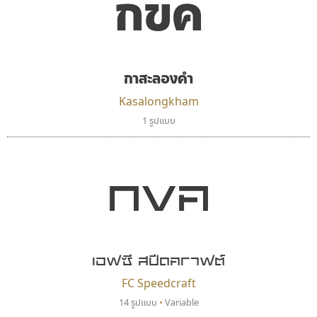
กขค
ตัวอักษรไม่มีหัวขมวด
แบบตัวอักษรหัวบอด
9
A
B
C
D
E
F
G
H
I
J
ผู้ออกแบบฟอนต์ไทยทุกท่านที่สร้างสรรค์ผลงานเพื่อ
ฟอนต์ยอดนิยม
แบบตัวอักษรเกาหลี
สืบสานอักษรไทย
K
L
M
N
O
P
Q
R
S
T
U
ฟอนต์ล้านดาวน์โหลด
แบบตัวอักษรเส้นขอบ
คุณแอน ปรัชญา สิงห์โต ที่อนุญาตให้เผยแพร่ข้อมูล
ระบบปฏิบัติการ
แบบตัวอักษรแฟนซี
V
W
Y
Z
กาสะลองคำ
อัตลักษณ์องค์กร
แบบตัวอักษรโบราณ
จาก ฟอนต์.คอม
แบบตัวการ์ตูน
แบบตัวเขียนพู่กัน
Kasalongkham
ก
ข
ค
จ
ฉ
ช
ซ
ฌ
ด
ต
ถ
แบบตัวดิสเพลย์
แบบตัวเนื้อความ
1 รูปแบบ
แบบตัวประดิษฐ์
แบบตัวเหลี่ยม
ท
ธ
น
บ
ป
ผ
พ
ฟ
ภ
ม
ย
แบบตัวพิกเซล
แบบปลายมน
ร
ฤ
ล
ว
ศ
ส
ห
อ
ฮ
กขค
แบบตัวพิมพ์ดีด
แบบปลายแหลม
แบบตัวมีเชิงฐาน
แบบปากกาหัวตัด
แบบตัวอักษรจีน
แบบฟอนต์ซิ่ง
คราฟตี้ฟอนต์
ฟอนต์คราฟ
แบบตัวอักษรซ้อนเงา
แบบลายมือผู้ใหญ่
Crafty Font
Fontcraft
แบบตัวอักษรย้อนยุค
แบบลายมือวัยรุ่น
จิลดา ฤทธิ์คำรพ
จุติพงศ์ ภูสุมาศ • สุวิสา ภูสุมาศ
แบบตัวอักษรล้านนา
แบบลายมือเด็ก
เอฟซี สปีดคราฟต์
แบบตัวอักษรลาว
แบบอาลักษณ์
FC Speedcraft
แบบตัวอักษรสคริปท์
14 รูปแบบ
•
Variable