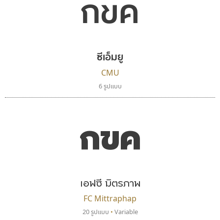
กขค
ยูไอดี ฟอนต์
จิปาไทป์
UID Font
Jipatype
ซีเอ็มยู
สร้างสรรค์ สมกุศล
อานุภาพ ใจชำนาญ
CMU
6 รูปแบบ
กขค
เอฟซี มิตรภาพ
ไอ้แอน
ธรรมดาสตูดิโอ
FC Mittraphap
Iannnnn
dhammadha studio
20 รูปแบบ
•
Variable
ปรัชญา สิงห์โต
มณฑล ธนาโรจน์