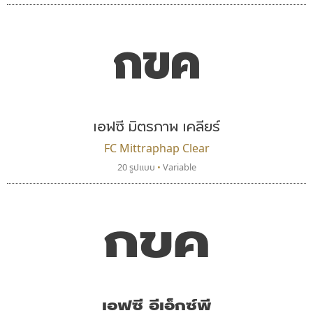
กขค
เอฟซี มิตรภาพ เคลียร์
FC Mittraphap Clear
20 รูปแบบ
•
Variable
ทอศิลป์
พ็อกเก็ตฟอนต์
Torsilp
Pocket Fonts
ภาณุพันธุ์ ตะลันกูล
กขค
เอฟซี อีเอ็กซ์พี