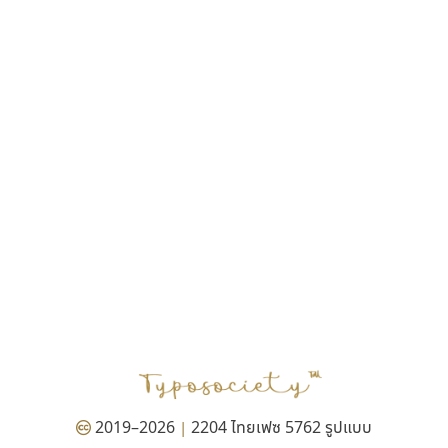
ฎายิน ลีลา
ณัฐชนน สตันยสุวรรณ
ณัฐพล พุ่มห่วง
ณัฐพล วัดอ่อน
ณัฐพล อู่ผลเจริญ
ณัฐวุฒิ วันดี
ณัฐวุฒิ เชิงดี
ณัฐวิทย์ นพเก้า
ณภัทร วิจิตรกรสกุล
ดุสิต สุภาสวัสดิ์
ดีอาร์ ดีไซน์
ทิพวัลย์ สัมนาวงศ์
ทวีชัย อัศวรังสิตแสง
ธัญชภัสส์ จันทรนิมิ
ธัญรมณ ผู้ภาวศุทธิ
ธีร์ชญาน์ นามขาน
ธีรวัฒน์ พจน์วิบูลศิริ
ธงชัย ศรีเมือง
2019–2026
2204 ไทยเฟซ 5762 รูปแบบ
|
ธนัญธร เลิศไพรวัลย์