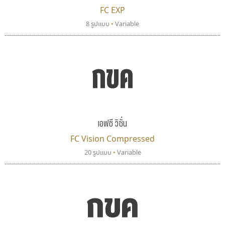
FC EXP
8 รูปแบบ
•
Variable
กขค
มานี มีฟอนต์
เลย์อิจิ
Manee Meefont
Layiji
ศรัณยพัชร์ ธารีสิทธิ์
นำโชค สินมงคลรักษา
เอฟซี วิชั่น
FC Vision Compressed
20 รูปแบบ
•
Variable
กขค
บีทูไซน์
ซู๊ดดู๊ซ