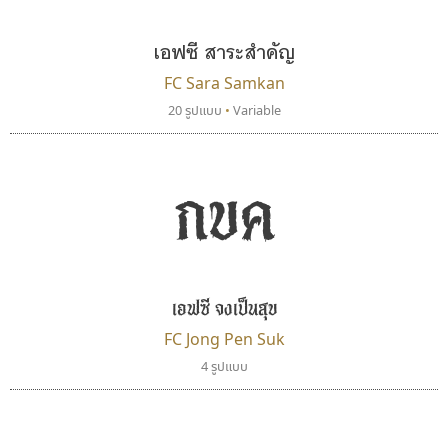
เอฟซี สาระสำคัญ
FC Sara Samkan
20 รูปแบบ
•
Variable
กขค
กูเกิล
ฟอนต์อยู่นี่
Google
FontUni
สังศิต ไสววรรณ
เอฟซี จงเป็นสุข
FC Jong Pen Suk
4 รูปแบบ