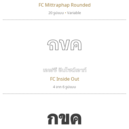
FC Mittraphap Rounded
ปาณิสรา แอน
คัดสรร ดีมาก
20 รูปแบบ
•
Variable
PanisaraAnn Font
Cadson Demak
ปาณิสรา ฉัตรเดชาชัย
กขค
เอฟซี อินไซด์เอาท์
FC Inside Out
4 จาก 6 รูปแบบ
ไทโปแมนเซอร์
ดีอาร์ ดีไซน์
Typomancer
DR Design
กขค
วริทธิ์ ไชยกูล
ดำรง เติมทอง