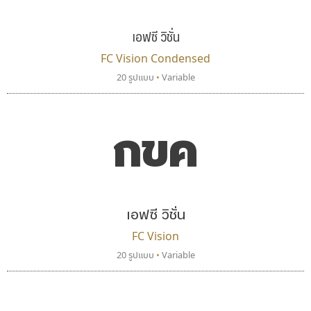
B2 SIGN
zooddooz
กิตติศักดิ์ ศิริกมลเสถียร
สรรเสริญ เหรียญทอง
เอฟซี วิชั่น
FC Vision Condensed
20 รูปแบบ
•
Variable
กขค
เอฟซี วิชั่น
ทีเอส ฟอนต์
นังรอง
TS Font
uvSOV
FC Vision
ธงชัย ศรีเมือง
วรวุฒิ ธนวัฒนาวนิช
20 รูปแบบ
•
Variable