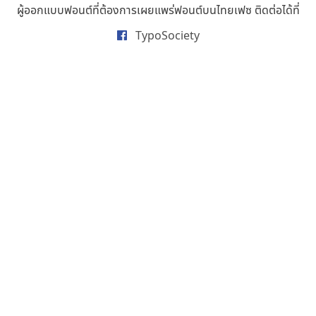
ผู้ออกแบบฟอนต์ที่ต้องการเผยแพร่ฟอนต์บนไทยเฟซ ติดต่อได้ที่
ธารทิพย์ เกตุย้อย
นิกร ศิริสวัสดิ์
TypoSociety
นิวัฒน์ ภัทโรวาสน์
นพิน วรรณบูรณ์
นภนต์ พุทธิพัฒนกุล
นำโชค สินมงคลรักษา
บีทีเอ็น ฟอนต์
บุษกร ฮวบแช่ม
บวร จรดล
ปรัชญา สิงห์โต
ปริญญา โรจน์อารยานนท์
ประชิด ทิณบุตร
ประชาธิปไทป์
ปาณิสรา ฉัตรเดชาชัย
พิชยา โพธิปัสสา
พูลลาภ วีระธนาบุตร
พ็อกเก็ตฟอนต์
พงศธรณ์ สระอุทัย