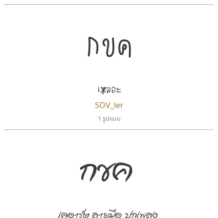
กขค
เร-----ลอะ
SOV_ler
1 รูปแบบ
ธีชา สตูดิโอ 23
นังรอง
Tcha Studio 23
uvSOV
ธีร์ชญาน์ นามขาน
วรวุฒิ ธนวัฒนาวนิช
กขค
เคอาร์ต ลายมือ ปกเพลง