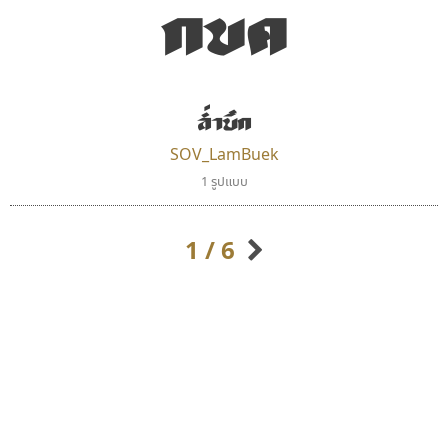
กขค
ล่ำบึก
SOV_LamBuek
สุราฟอนต์
ธรรมดาสตูดิโอ
1 รูปแบบ
Surafont
dhammadha studio
ณัฐพล วัดอ่อน
มณฑล ธนาโรจน์
1 / 6
กิตติศักดิ์ ศิริกมลเสถียร
กิตติ ศิริรัตนบุญชัย
กัลย์สุดา เปี่ยมประจักพงษ์
กัลยาณมิตร นรรัตน์พุทธิ
ก-ฮ