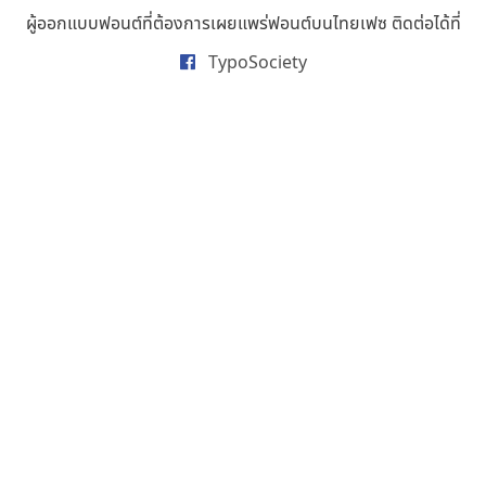
ธารทิพย์ เกตุย้อย
ผู้ออกแบบฟอนต์ที่ต้องการเผยแพร่ฟอนต์บนไทยเฟซ ติดต่อได้ที่
นิกร ศิริสวัสดิ์
TypoSociety
นิวัฒน์ ภัทโรวาสน์
นพิน วรรณบูรณ์
นภนต์ พุทธิพัฒนกุล
นำโชค สินมงคลรักษา
บีทีเอ็น ฟอนต์
บุษกร ฮวบแช่ม
บวร จรดล
ปรัชญา สิงห์โต
ปริญญา โรจน์อารยานนท์
ประชิด ทิณบุตร
ประชาธิปไทป์
ปาณิสรา ฉัตรเดชาชัย
พิชยา โพธิปัสสา
พูลลาภ วีระธนาบุตร
พ็อกเก็ตฟอนต์
พงศธรณ์ สระอุทัย