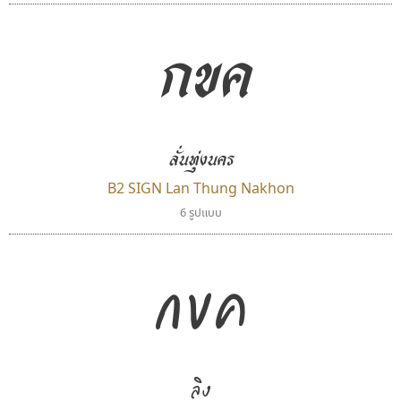
กขค
บีทูไซน์
คัดสรร ดีมาก
ลั่นทุ่งนคร
B2 SIGN
Cadson Demak
กิตติศักดิ์ ศิริกมลเสถียร
B2 SIGN Lan Thung Nakhon
6 รูปแบบ
กขค
ลิง