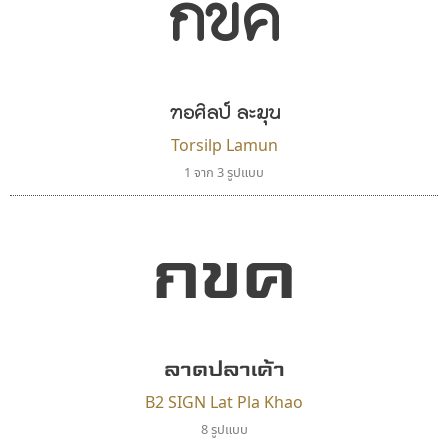
กขค
ตัวอักษรไม่มีหัวขมวด
แบบตัวอักษรหัวบอด
ผู้ออกแบบฟอนต์ไทยทุกท่านที่สร้างสรรค์ผลงานเพื่อ
9
A
B
C
D
E
F
G
H
I
J
ฟอนต์ยอดนิยม
แบบตัวอักษรเกาหลี
สืบสานอักษรไทย
K
L
M
N
O
P
Q
R
S
T
U
ฟอนต์ล้านดาวน์โหลด
แบบตัวอักษรเส้นขอบ
คุณแอน ปรัชญา สิงห์โต ที่อนุญาตให้เผยแพร่ข้อมูล
ระบบปฏิบัติการ
แบบตัวอักษรแฟนซี
V
W
Y
Z
ทอศิลป์ ละมุน
อัตลักษณ์องค์กร
แบบตัวอักษรโบราณ
จาก ฟอนต์.คอม
แบบตัวการ์ตูน
แบบตัวเขียนพู่กัน
Torsilp Lamun
ก
ข
ค
จ
ฉ
ช
ซ
ฌ
ด
ต
ถ
แบบตัวดิสเพลย์
แบบตัวเนื้อความ
1 จาก 3 รูปแบบ
แบบตัวประดิษฐ์
แบบตัวเหลี่ยม
ท
ธ
น
บ
ป
ผ
พ
ฟ
ภ
ม
ย
แบบตัวพิกเซล
แบบปลายมน
กขค
ร
ฤ
ล
ว
ศ
ส
ห
อ
ฮ
แบบตัวพิมพ์ดีด
แบบปลายแหลม
แบบตัวมีเชิงฐาน
แบบปากกาหัวตัด
แบบตัวอักษรจีน
แบบฟอนต์ซิ่ง
ซูเปอร์สโตร์
ซู๊ดดู๊ซ
แบบตัวอักษรซ้อนเงา
แบบลายมือผู้ใหญ่
Superstore Font
zooddooz
แบบตัวอักษรย้อนยุค
แบบลายมือวัยรุ่น
ฉัตรณรงค์ จริงศุภธาดา
สรรเสริญ เหรียญทอง
แบบตัวอักษรล้านนา
แบบลายมือเด็ก
ลาดปลาเค้า
แบบตัวอักษรลาว
แบบอาลักษณ์
B2 SIGN Lat Pla Khao
แบบตัวอักษรสคริปท์
8 รูปแบบ