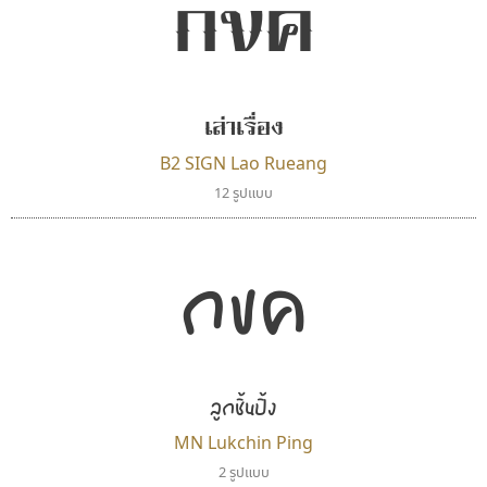
กขค
ไทโปแมนเซอร์
ปาณิสรา แอน
Typomancer
PanisaraAnn Font
เล่าเรื่อง
วริทธิ์ ไชยกูล
ปาณิสรา ฉัตรเดชาชัย
B2 SIGN Lao Rueang
12 รูปแบบ
กขค
ลูกชิ้นปิ้ง
เลย์อิจิ
ทอศิลป์
MN Lukchin Ping
Layiji
Torsilp
2 รูปแบบ
นำโชค สินมงคลรักษา
ภาณุพันธุ์ ตะลันกูล