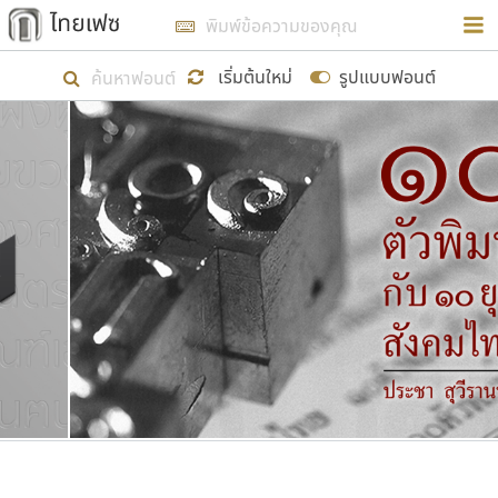
การในรูปแบบใหม่เพื่อใช้เป็นแนวทางในการศึกษารูป
ร่างหน้าตาของฟอนต์ไทยสำหรับการเรียนรู้เพื่อเริ่ม
เริ่มต้นใหม่
รูปแบบฟอนต์
สร้างฟอนต์ของตัวเอง ในเดือนมีนาคม พ.ศ. ๒๕๖๒ จึง
ได้เริ่ม ไทยเฟซ นี้ขึ้นมา
แสดงฟอนต์ทั้งหมด
เป้าหมายที่ยังคงดำเนินไปอยู่ คือการเพิ่มฟอนต์ไทย
เข้าไปให้ได้อย่างน้อยเดือนละ ๓๐ ฟอนต์ นั่นหมายถึง
ปลายปี พ.ศ. ๒๕๖๒ จะมีฟอนต์ไม่ต่ำกว่า ๔๐๐ ฟอนต์ใน
ระบบ หวังว่า นอกจากจะเป็นประโยชน์ต่อตนเองแล้ว
จะมีประโยชน์กับผู้อื่นได้บ้าง ไม่มากก็น้อย
ขอขอบคุณ
ตัวอักษรมีหัวขมวด
แบบตัวอักษรหัวบัว