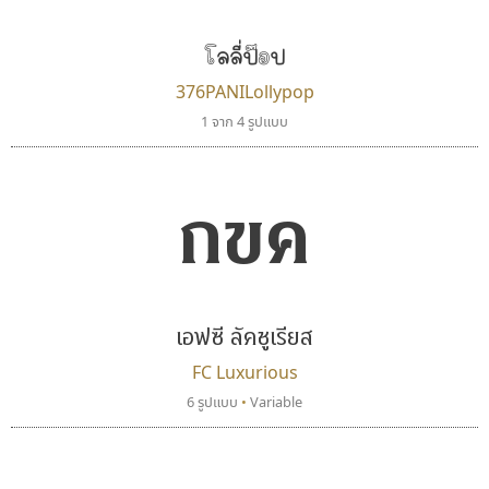
โลลี่ป๊อป
376PANILollypop
1 จาก 4 รูปแบบ
กขค
จิปาไทป์
เคอาร์ต ฟอนต์
Jipatype
Kart Font
อานุภาพ ใจชำนาญ
นิกร ศิริสวัสดิ์
เอฟซี ลัคชูเรียส
FC Luxurious
6 รูปแบบ
•
Variable