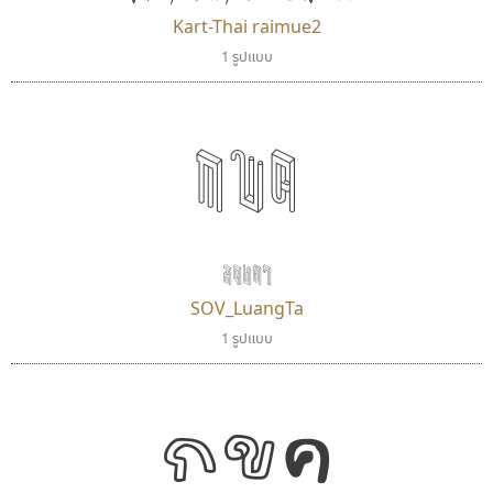
Kart-Thai raimue2
1 รูปแบบ
กขค
ดีอาร์ ดีไซน์
กูเกิล
DR Design
Google
ดำรง เติมทอง
ลวงตา
SOV_LuangTa
1 รูปแบบ
กขค
ทีเอส ฟอนต์
ยูไอดี ฟอนต์