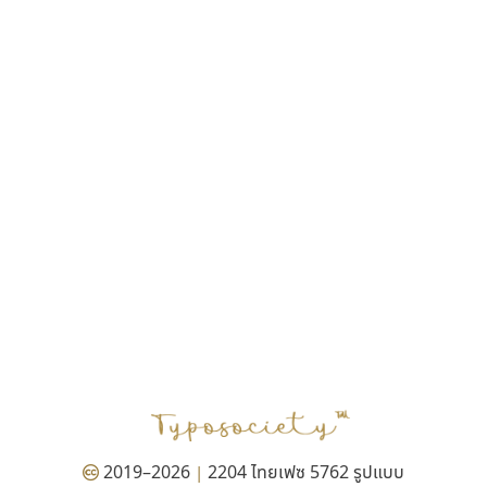
ฎายิน ลีลา
ณัฐชนน สตันยสุวรรณ
ณัฐพล พุ่มห่วง
ณัฐพล วัดอ่อน
ณัฐพล อู่ผลเจริญ
ณัฐวุฒิ วันดี
ณัฐวุฒิ เชิงดี
ณัฐวิทย์ นพเก้า
ณภัทร วิจิตรกรสกุล
ดุสิต สุภาสวัสดิ์
ดีอาร์ ดีไซน์
ทิพวัลย์ สัมนาวงศ์
ทวีชัย อัศวรังสิตแสง
ธัญชภัสส์ จันทรนิมิ
ธัญรมณ ผู้ภาวศุทธิ
ธีร์ชญาน์ นามขาน
ธีรวัฒน์ พจน์วิบูลศิริ
ธงชัย ศรีเมือง
2019–2026
2204 ไทยเฟซ 5762 รูปแบบ
|
ธนัญธร เลิศไพรวัลย์