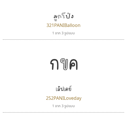
TS Font
UID Font
ธงชัย ศรีเมือง
ลูกโป่ง
สร้างสรรค์ สมกุศล
321PANIBalloon
1 จาก 3 รูปแบบ
กขค
เลิฟเดย์
พ็อกเก็ตฟอนต์
ฟอนต์อยู่นี่
Pocket Fonts
FontUni
252PANILoveday
สังศิต ไสววรรณ
1 จาก 3 รูปแบบ