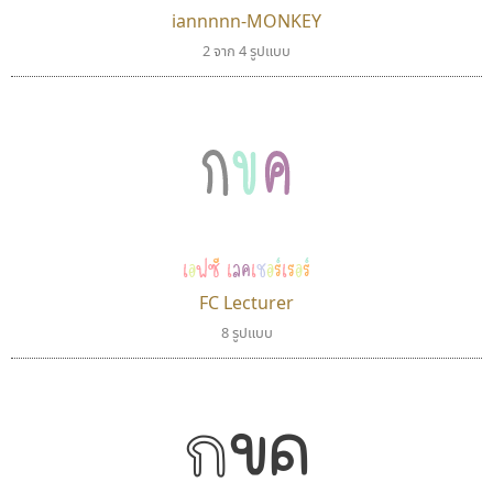
iannnnn-MONKEY
ไอ้แอน
มานี มีฟอนต์
2 จาก 4 รูปแบบ
Iannnnn
Manee Meefont
ปรัชญา สิงห์โต
ศรัณยพัชร์ ธารีสิทธิ์
กขค
เอฟซี เลคเชอร์เรอร์
FC Lecturer
8 รูปแบบ
ฟอนต์คราฟ
คราฟตี้ฟอนต์
กขค
Fontcraft
Crafty Font
จุติพงศ์ ภูสุมาศ • สุวิสา ภูสุมาศ
จิลดา ฤทธิ์คำรพ